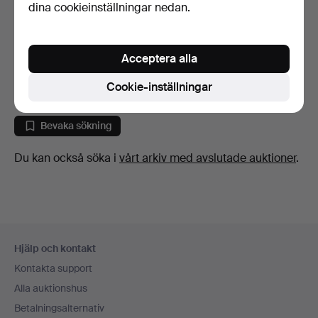
dina cookieinställningar nedan.
CHRISTIAN HVIDT.
"Trapez", taklampa, vitla…
Acceptera alla
9 dagar
Värdering
Cookie-inställningar
170 USD
Bevaka sökning
Du kan också söka i
vårt arkiv med avslutade auktioner
.
Sidfotsnavigation
Hjälp och kontakt
Kontakta support
Alla auktionshus
Betalningsalternativ