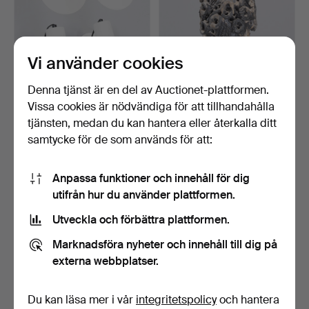
Vi använder cookies
Denna tjänst är en del av Auctionet-plattformen.
Vissa cookies är nödvändiga för att tillhandahålla
NORDLUX PICCOLO
BODIL MARIE NIELSEN.
Vitlackerad pendellampa
Skulptural taklampa i…
tjänsten, medan du kan hantera eller återkalla ditt
me…
8 dagar
9 dagar
samtycke för de som används för att:
Värdering
Värdering
155 USD
139 USD
Anpassa funktioner och innehåll för dig
utifrån hur du använder plattformen.
Utveckla och förbättra plattformen.
Marknadsföra nyheter och innehåll till dig på
externa webbplatser.
Du kan läsa mer i vår
integritetspolicy
och hantera