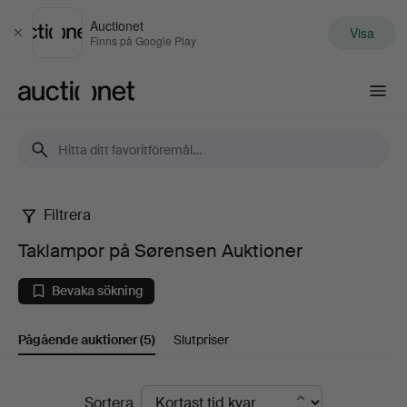
Auctionet
Visa
Stäng
Finns på Google Play
Auctionet.com
Filtrera
Taklampor
Taklampor på Sørensen Auktioner
på
Bevaka sökning
Sørensen
Pågående auktioner
(5)
Slutpriser
Auktioner
Pågående
Sortera