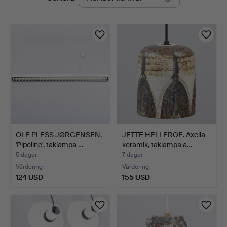
auktioner
OLE PLESS JØRGENSEN.
JETTE HELLEROE. Axella
'Pipeline', taklampa …
keramik, taklampa a…
5 dagar
7 dagar
Värdering
Värdering
124 USD
155 USD