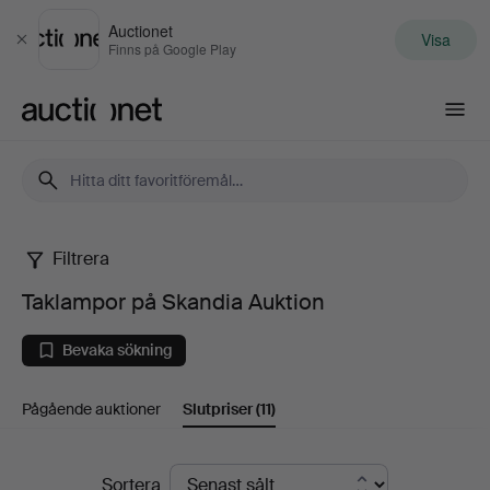
Auctionet
Visa
Stäng
Finns på Google Play
Auctionet.com
Filtrera
Taklampor
Taklampor på Skandia Auktion
på
Bevaka sökning
Skandia
Pågående auktioner
Slutpriser
(11)
Auktion
Slutpriser
Sortera