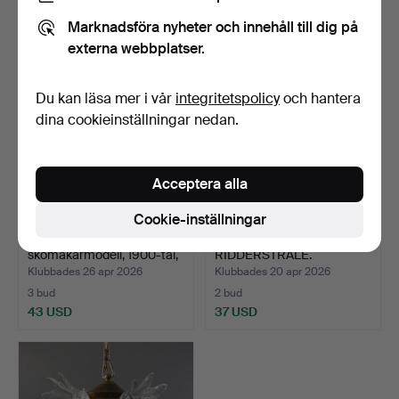
64 USD
85 USD
Marknadsföra nyheter och innehåll till dig på
externa webbplatser.
Du kan läsa mer i vår
integritetspolicy
och hantera
dina cookieinställningar nedan.
Acceptera alla
Cookie-inställningar
TAKLAMPA,
BROBERG &
skomakarmodell, 1900-tal,
RIDDERSTRÅLE.
höj/sä…
Taklampor, 1 par, …
Klubbades 26 apr 2026
Klubbades 20 apr 2026
3 bud
2 bud
43 USD
37 USD