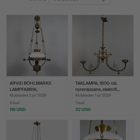
ARVID BÖHLMARKS
TAKLAMPA, 1800-tal,
LAMPFABRIK,
nyrenässans, elektrifi…
Takfotogenlamp…
Klubbades 2 jul 2026
Klubbades 1 jul 2026
9 bud
1 bud
116 USD
32 USD