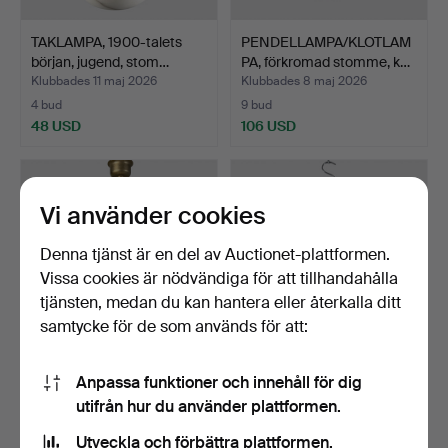
TAKLAMPA, 1900-talets
PENDELLAMPA/KLOTLAM
början, jugend, stom…
PA, förkromad stomme, k…
Klubbades 11 maj 2026
Klubbades 8 maj 2026
4 bud
9 bud
48 USD
106 USD
Vi använder cookies
Denna tjänst är en del av Auctionet-plattformen.
Vissa cookies är nödvändiga för att tillhandahålla
tjänsten, medan du kan hantera eller återkalla ditt
samtycke för de som används för att:
TAKLAMPA,
TAKARMATUR, 1900-talets
Anpassa funktioner och innehåll för dig
VÄGGAPPLIQUER, 2 st,
mitt, stomme i mäs…
utifrån hur du använder plattformen.
1970/80-tal…
Klubbades 30 apr 2026
Klubbades 29 apr 2026
Utveckla och förbättra plattformen.
2 bud
10 bud