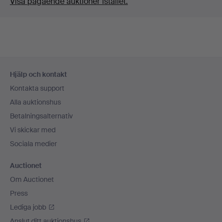
Visa pågående auktioner istället.
Sidfotsnavigation
Hjälp och kontakt
Kontakta support
Alla auktionshus
Betalningsalternativ
Vi skickar med
Sociala medier
Auctionet
Om Auctionet
Press
Lediga jobb
Anslut ditt auktionshus