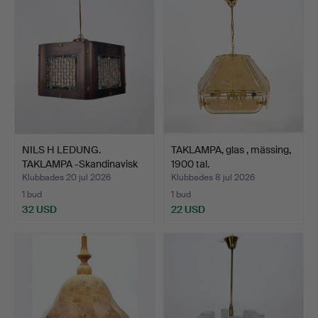
NILS H LEDUNG.
TAKLAMPA, glas , mässing,
TAKLAMPA -Skandinavisk
1900 tal.
brut…
Klubbades 20 jul 2026
Klubbades 8 jul 2026
1 bud
1 bud
32 USD
22 USD