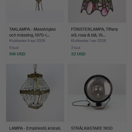
TAKLAMPA - Massivtglas
FÖNSTERLAMPA, Tiffany
och mässing, 1970-t…
stil, rosa & blå, 19…
Klubbades 4 apr 2026
Klubbades 1 apr 2026
9 bud
3 bud
106 USD
32 USD
LAMPA - Empiriestil, kristall,
STRÅLKASTARE 1900