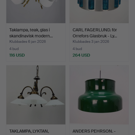
Taklampa, teak, glas i
CARL FAGERLUND. för
skandinavisk modern…
Orrefors Glasbruk - Ly…
Klubbades 6 jan 2026
Klubbades 3 jan 2026
4 bud
4 bud
116 USD
264 USD
TAKLAMPA, LYKTAN,
ANDERS PEHRSON. -