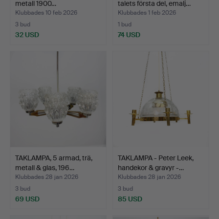
metall 1900…
talets första del, emalj…
Klubbades 10 feb 2026
Klubbades 1 feb 2026
3 bud
1 bud
32 USD
74 USD
TAKLAMPA, 5 armad, trä,
TAKLAMPA - Peter Leek,
metall & glas, 196…
handekor & gravyr -…
Klubbades 28 jan 2026
Klubbades 28 jan 2026
3 bud
3 bud
69 USD
85 USD