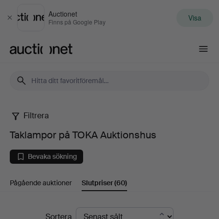
Auctionet
Visa
Stäng
Finns på Google Play
Auctionet.com
Filtrera
Taklampor
Taklampor på TOKA Auktionshus
på
Bevaka sökning
TOKA
Pågående auktioner
Slutpriser
(60)
Auktionshus
Slutpriser
Sortera