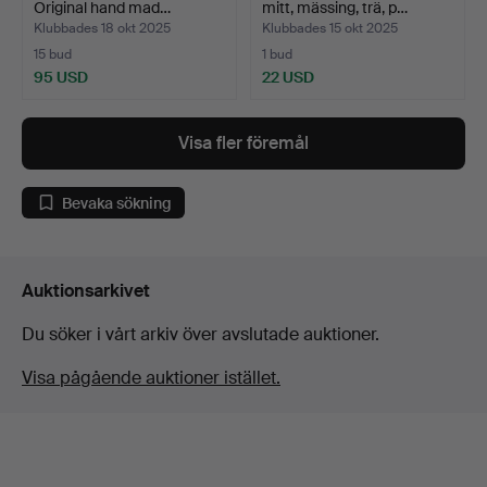
Original hand mad…
mitt, mässing, trä, p…
Klubbades 18 okt 2025
Klubbades 15 okt 2025
15 bud
1 bud
95 USD
22 USD
Visa fler föremål
Bevaka sökning
Auktionsarkivet
Du söker i vårt arkiv över avslutade auktioner.
Visa pågående auktioner istället.