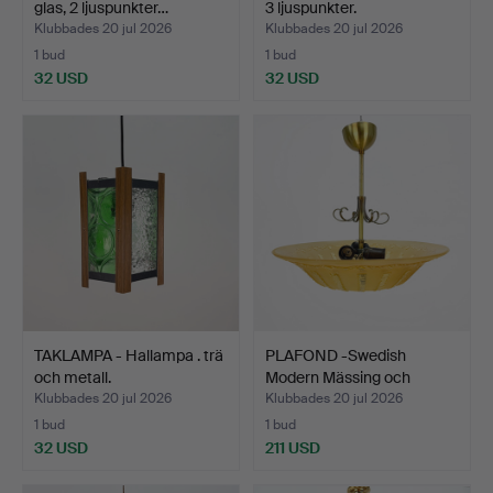
glas, 2 ljuspunkter…
3 ljuspunkter.
Klubbades 20 jul 2026
Klubbades 20 jul 2026
1 bud
1 bud
32 USD
32 USD
TAKLAMPA - Hallampa . trä
PLAFOND -Swedish
och metall.
Modern Mässing och
textur…
Klubbades 20 jul 2026
Klubbades 20 jul 2026
1 bud
1 bud
32 USD
211 USD