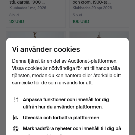
stil, klarblå, 1900 …
och krom, 1930-ta…
Klubbades 1 maj 2026
Klubbades 20 apr 2026
3 bud
5 bud
32 USD
106 USD
Vi använder cookies
Denna tjänst är en del av Auctionet-plattformen.
Vissa cookies är nödvändiga för att tillhandahålla
tjänsten, medan du kan hantera eller återkalla ditt
samtycke för de som används för att:
TAKLAMPA-MALMKRONA,
TAKFOTOGENLAMPA, glas,
Anpassa funktioner och innehåll för dig
barockstil, 6 armad, 1…
metall och mässing,…
utifrån hur du använder plattformen.
Klubbades 19 apr 2026
Klubbades 19 apr 2026
4 bud
2 bud
Utveckla och förbättra plattformen.
48 USD
53 USD
Marknadsföra nyheter och innehåll till dig på