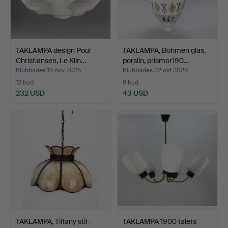
TAKLAMPA design Poul
TAKLAMPA, Böhmen glas,
Christiansen, Le Klin…
porslin, prismor190…
Klubbades 15 nov 2025
Klubbades 22 okt 2025
12 bud
6 bud
232 USD
43 USD
TAKLAMPA, Tiffany stil -
TAKLAMPA 1900 talets