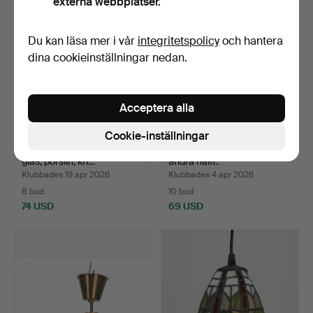
externa webbplatser.
Du kan läsa mer i vår
integritetspolicy
och hantera
dina cookieinställningar nedan.
Acceptera alla
Cookie-inställningar
FOTOGENLAMPA, gjutjärn,
LJUSKRONA, 1900- talets
glas, porslin, kri…
andra hälft.
Klubbades 19 apr 2026
Klubbades 4 apr 2026
8 bud
10 bud
74 USD
69 USD