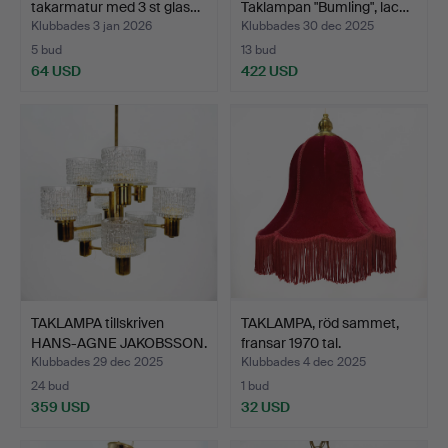
takarmatur med 3 st glas…
Taklampan "Bumling", lac…
Klubbades 3 jan 2026
Klubbades 30 dec 2025
5 bud
13 bud
64 USD
422 USD
TAKLAMPA tillskriven
TAKLAMPA, röd sammet,
HANS-AGNE JAKOBSSON.
fransar 1970 tal.
…
Klubbades 29 dec 2025
Klubbades 4 dec 2025
24 bud
1 bud
359 USD
32 USD