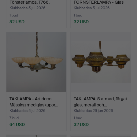
Fönsterlampa, T766.
FÖRNSTERLAMPA - Glas
gul.
Klubbades 5 jul 2026
Klubbades 5 jul 2026
1 bud
1 bud
32 USD
32 USD
TAKLAMPA - Art deco,
TAKLAMPA, 5 armad, färgat
Mässing med glaskupor…
glas, metall och…
Klubbades 5 jul 2026
Klubbades 29 jun 2026
7 bud
1 bud
64 USD
32 USD