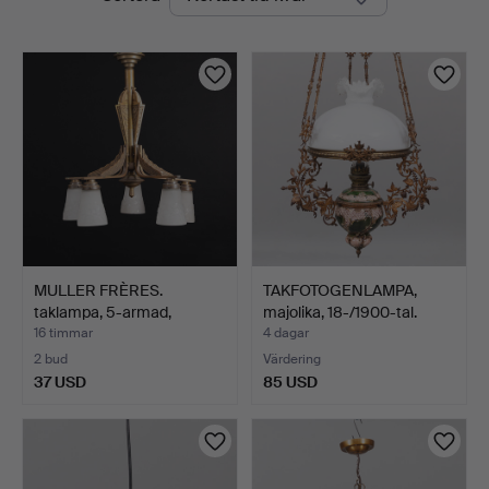
auktioner
MULLER FRÈRES.
TAKFOTOGENLAMPA,
taklampa, 5-armad,
majolika, 18-/1900-tal.
signerad…
16 timmar
4 dagar
2 bud
Värdering
37 USD
85 USD