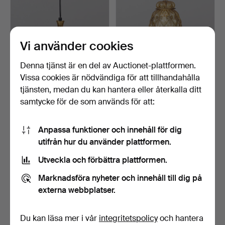
Vi använder cookies
Denna tjänst är en del av Auctionet-plattformen.
Vissa cookies är nödvändiga för att tillhandahålla
HANS-AGNE JAKOBSSON.
TURE BEGLUND.
Fönsterlampa, mässing…
Taklampa, Rökfärgad glas,
tjänsten, medan du kan hantera eller återkalla ditt
St…
5 dagar
5 dagar
samtycke för de som används för att:
Värdering
Värdering
211 USD
85 USD
Anpassa funktioner och innehåll för dig
utifrån hur du använder plattformen.
Utveckla och förbättra plattformen.
Marknadsföra nyheter och innehåll till dig på
externa webbplatser.
Du kan läsa mer i vår
integritetspolicy
och hantera