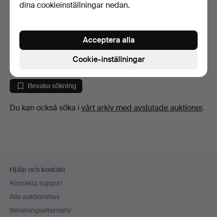
dina cookieinställningar nedan.
FÖNSTERLAMPA/LJUSKR
ONA, metall/prismor, 19…
Acceptera alla
5 dagar
Värdering
Cookie-inställningar
53 USD
Bevaka sökning
Du kan också söka i
vårt arkiv med avslutade auktioner
.
Sidfotsnavigation
Hjälp och kontakt
Kontakta support
Alla auktionshus
Betalningsalternativ