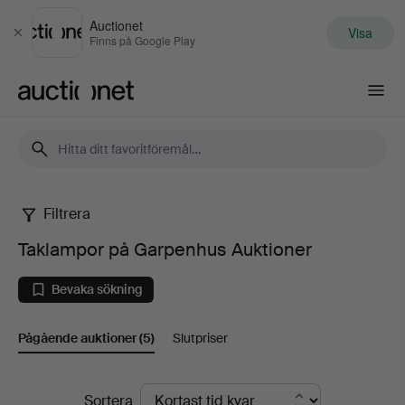
Auctionet
Visa
Stäng
Finns på Google Play
Auctionet.com
Filtrera
Taklampor
Taklampor på Garpenhus Auktioner
på
Bevaka sökning
Garpenhus
Pågående auktioner
(5)
Slutpriser
Auktioner
Pågående
Sortera