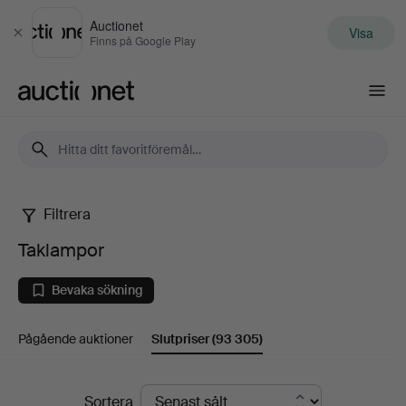
Auctionet
Visa
Stäng
Finns på Google Play
Auctionet.com
Filtrera
Taklampor
Taklampor
Bevaka sökning
Pågående auktioner
Slutpriser
(93 305)
Slutpriser
Sortera