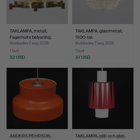
TAKLAMPA, metall,
TAKLAMPA, glas/metall,
Fagerhults belysning.
1900-tal.
Klubbades 7 aug 2026
Klubbades 7 aug 2026
1 bud
1 bud
32 USD
37 USD
ANDERS PEHRSON.
TAKLAMPA, plåt och glas,