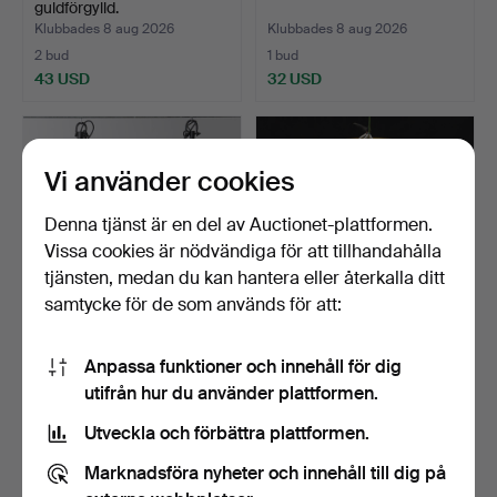
guldförgylld.
Klubbades 8 aug 2026
Klubbades 8 aug 2026
2 bud
1 bud
43 USD
32 USD
Vi använder cookies
Denna tjänst är en del av Auctionet-plattformen.
Vissa cookies är nödvändiga för att tillhandahålla
tjänsten, medan du kan hantera eller återkalla ditt
samtycke för de som används för att:
TAKLYKTOR, ett par, 1900-
TAKLAMPA, PHOLC.
Anpassa funktioner och innehåll för dig
tal.
utifrån hur du använder plattformen.
Klubbades 8 aug 2026
Klubbades 8 aug 2026
12 bud
3 bud
Utveckla och förbättra plattformen.
686 USD
43 USD
Marknadsföra nyheter och innehåll till dig på