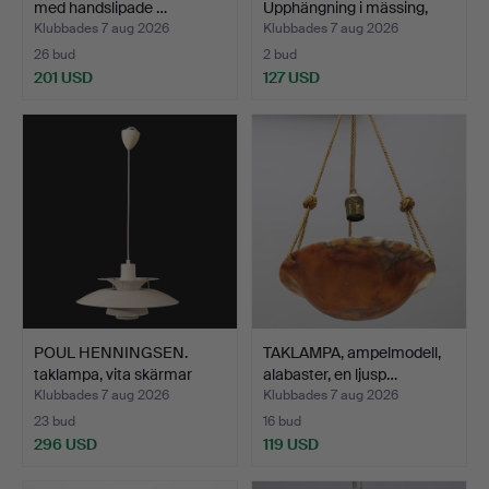
med handslipade …
Upphängning i mässing,
kupa i …
Klubbades 7 aug 2026
Klubbades 7 aug 2026
26 bud
2 bud
201 USD
127 USD
POUL HENNINGSEN.
TAKLAMPA, ampelmodell,
taklampa, vita skärmar
alabaster, en ljusp…
me…
Klubbades 7 aug 2026
Klubbades 7 aug 2026
23 bud
16 bud
296 USD
119 USD