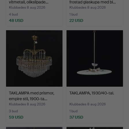
vitmetall, olikslipade…
frostad glaskupa med bl…
Klubbades 8 aug 2026
Klubbades 8 aug 2026
4 bud
1 bud
48 USD
22 USD
TAKLAMPA med prismor,
TAKLAMPA, 1930/40-tal.
empire stil, 1900-ta…
Klubbades 8 aug 2026
Klubbades 8 aug 2026
3 bud
1 bud
59 USD
37 USD