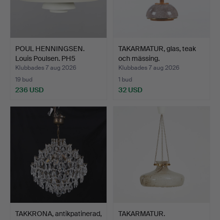
POUL HENNINGSEN.
TAKARMATUR, glas, teak
Louis Poulsen. PH5
och mässing.
pendel…
Klubbades 7 aug 2026
Klubbades 7 aug 2026
19 bud
1 bud
236 USD
32 USD
TAKKRONA, antikpatinerad,
TAKARMATUR.