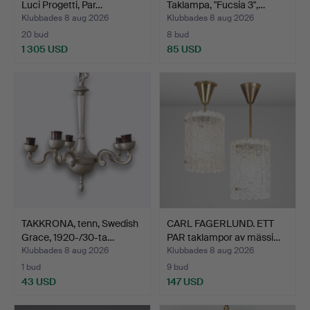
Luci Progetti, Par…
Taklampa, "Fucsia 3",…
Klubbades 8 aug 2026
Klubbades 8 aug 2026
20 bud
8 bud
1 305 USD
85 USD
TAKKRONA, tenn, Swedish
CARL FAGERLUND. ETT
Grace, 1920-/30-ta…
PAR taklampor av mässi…
Klubbades 8 aug 2026
Klubbades 8 aug 2026
1 bud
9 bud
43 USD
147 USD