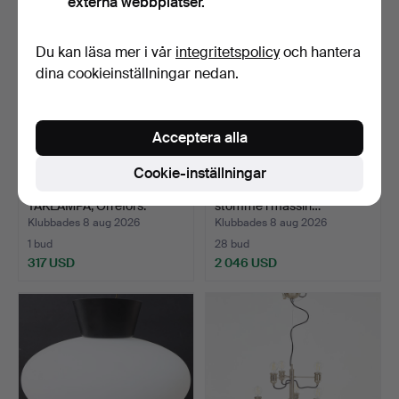
externa webbplatser.
Du kan läsa mer i vår
integritetspolicy
och hantera
dina cookieinställningar nedan.
Acceptera alla
Cookie-inställningar
CARL FAGERLUND.
TAKLAMPA. Murano, Italien,
TAKLAMPA, Orrefors.
stomme i mässin…
Klubbades 8 aug 2026
Klubbades 8 aug 2026
1 bud
28 bud
317 USD
2 046 USD