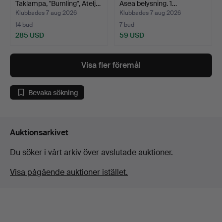
Taklampa, "Bumling", Atelj…
Asea belysning. 1…
Klubbades 7 aug 2026
Klubbades 7 aug 2026
14 bud
7 bud
285 USD
59 USD
Visa fler föremål
Bevaka sökning
Auktionsarkivet
Du söker i vårt arkiv över avslutade auktioner.
Visa pågående auktioner istället.