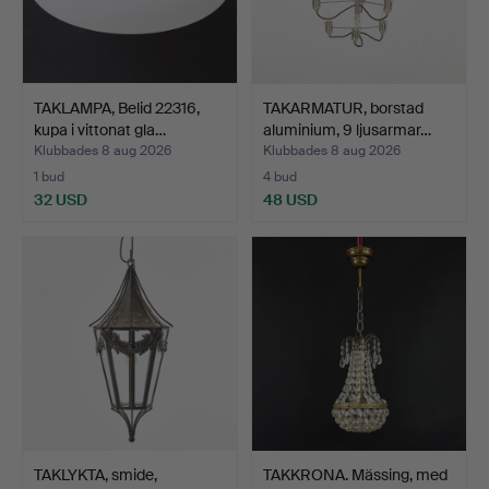
TAKLAMPA, Belid 22316,
TAKARMATUR, borstad
kupa i vittonat gla…
aluminium, 9 ljusarmar…
Klubbades 8 aug 2026
Klubbades 8 aug 2026
1 bud
4 bud
32 USD
48 USD
TAKLYKTA, smide,
TAKKRONA. Mässing, med