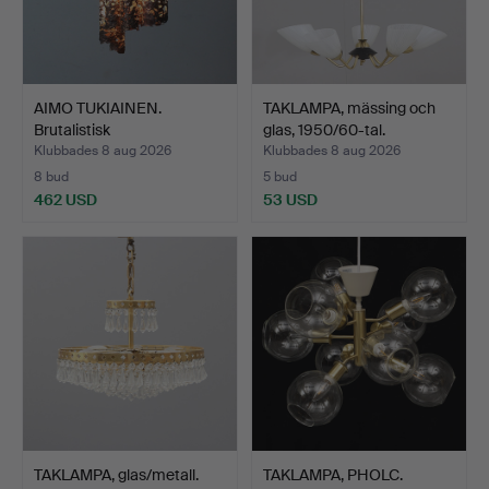
AIMO TUKIAINEN.
TAKLAMPA, mässing och
Brutalistisk
glas, 1950/60-tal.
kaskadtaklamp…
Klubbades 8 aug 2026
Klubbades 8 aug 2026
8 bud
5 bud
462 USD
53 USD
TAKLAMPA, glas/metall.
TAKLAMPA, PHOLC.