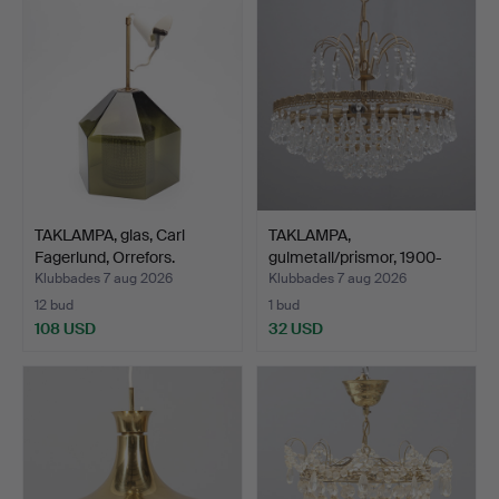
TAKLAMPA, glas, Carl
TAKLAMPA,
Fagerlund, Orrefors.
gulmetall/prismor, 1900-
talets a…
Klubbades 7 aug 2026
Klubbades 7 aug 2026
12 bud
1 bud
108 USD
32 USD