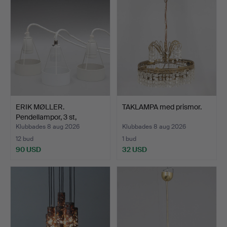
ERIK MØLLER.
TAKLAMPA med prismor.
Pendellampor, 3 st,
"Pakhus",…
Klubbades 8 aug 2026
Klubbades 8 aug 2026
12 bud
1 bud
90 USD
32 USD