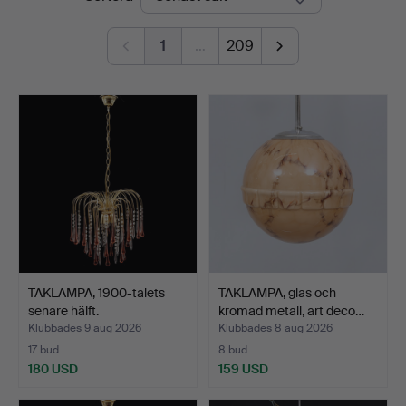
1
…
209
TAKLAMPA, 1900-talets
TAKLAMPA, glas och
senare hälft.
kromad metall, art deco…
Klubbades 9 aug 2026
Klubbades 8 aug 2026
17 bud
8 bud
180 USD
159 USD