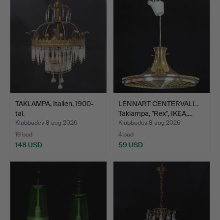
TAKLAMPA, Italien, 1900-
LENNART CENTERVALL.
tal.
Taklampa, "Rex", IKEA,…
Klubbades 8 aug 2026
Klubbades 8 aug 2026
19 bud
4 bud
148 USD
59 USD