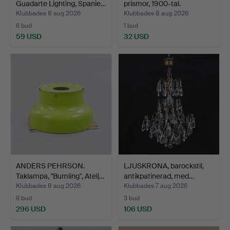
Guadarte Lighting, Spanie…
prismor, 1900-tal.
Klubbades 8 aug 2026
Klubbades 8 aug 2026
6 bud
1 bud
59 USD
32 USD
ANDERS PEHRSON.
LJUSKRONA, barockstil,
Taklampa, "Bumling", Atelj…
antikpatinerad, med…
Klubbades 8 aug 2026
Klubbades 7 aug 2026
9 bud
3 bud
296 USD
106 USD