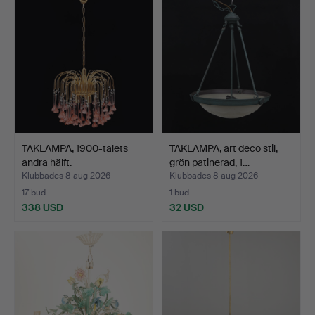
TAKLAMPA, 1900-talets
TAKLAMPA, art deco stil,
andra hälft.
grön patinerad, 1…
Klubbades 8 aug 2026
Klubbades 8 aug 2026
17 bud
1 bud
338 USD
32 USD