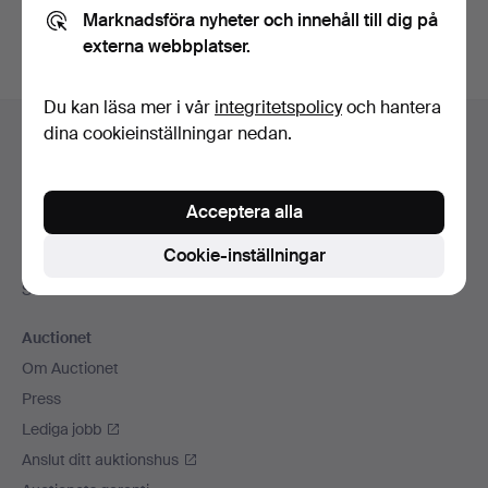
Marknadsföra nyheter och innehåll till dig på
externa webbplatser.
Du kan läsa mer i vår
integritetspolicy
och hantera
Sidfotsnavigation
dina cookieinställningar nedan.
Hjälp och kontakt
Kontakta support
Alla auktionshus
Acceptera alla
Betalningsalternativ
Cookie-inställningar
Vi skickar med
Sociala medier
Auctionet
Om Auctionet
Press
Lediga jobb
Anslut ditt auktionshus