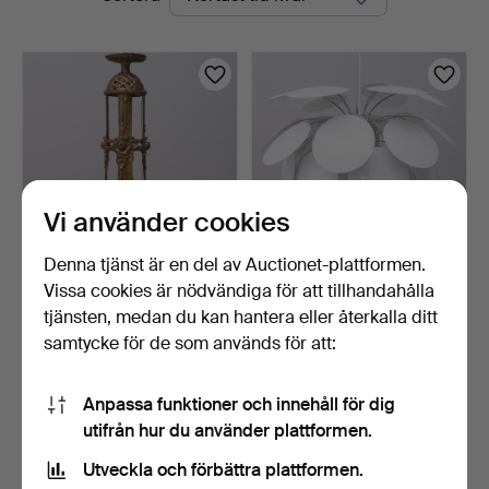
auktioner
Vi använder cookies
Denna tjänst är en del av Auctionet-plattformen.
Vissa cookies är nödvändiga för att tillhandahålla
TAKLAMPA, JUGEND,
CHRISTOPHE MATHIEU.
TIDIGT 1900-TAL.
TAKLAMPA, "DISCOCO
tjänsten, medan du kan hantera eller återkalla ditt
LAR…
1 dag
3 dagar
samtycke för de som används för att:
5 bud
1 bud
792 USD
32 USD
Anpassa funktioner och innehåll för dig
Utvalt
utifrån hur du använder plattformen.
föremål
Bevaka sökning
Utveckla och förbättra plattformen.
Du kan också söka i
vårt arkiv med avslutade auktioner
.