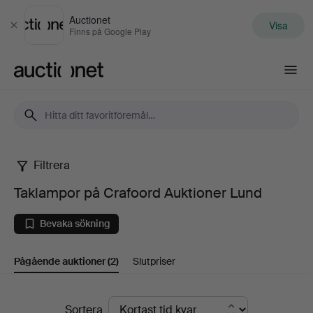
Auctionet
Visa
Stäng
Finns på Google Play
Auctionet.com
Filtrera
Taklampor
Taklampor på Crafoord Auktioner Lund
på
Bevaka sökning
Crafoord
Pågående auktioner
(2)
Slutpriser
Auktioner
Lund
Pågående
Sortera