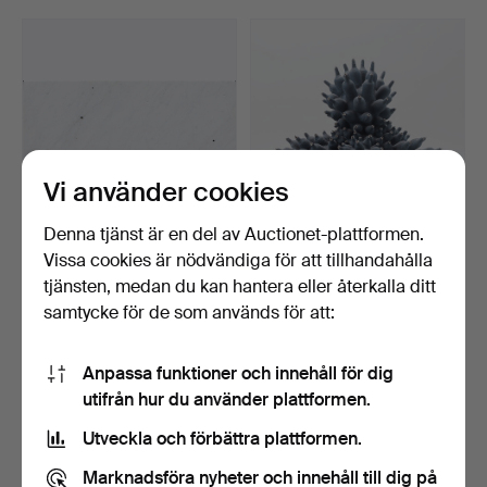
Vi använder cookies
Denna tjänst är en del av Auctionet-plattformen.
HANS ISAKSSON. "Black
EVA ZETHRAEUS. Skulptur,
Vissa cookies är nödvändiga för att tillhandahålla
old Sun", skulptur, …
signerad och date…
tjänsten, medan du kan hantera eller återkalla ditt
Klubbades 10 maj 2026
Klubbades 10 maj 2026
samtycke för de som används för att:
28 bud
12 bud
654 USD
433 USD
Anpassa funktioner och innehåll för dig
utifrån hur du använder plattformen.
Utveckla och förbättra plattformen.
Marknadsföra nyheter och innehåll till dig på