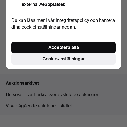
externa webbplatser.
Du kan läsa mer i vår
integritetspolicy
och hantera
dina cookieinställningar nedan.
YOSHITOMO NARA.
"Little Wanderer", x Bozar…
Klubbades 10 maj 2026
Acceptera alla
16 bud
Cookie-inställningar
949 USD
Utvalt
föremål
Auktionsarkivet
Du söker i vårt arkiv över avslutade auktioner.
Visa pågående auktioner istället.