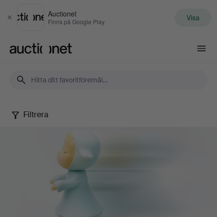
Auctionet
Visa
Stäng
Finns på Google Play
Auctionet.com
Filtrera
Samtida
konst
&
fotografi