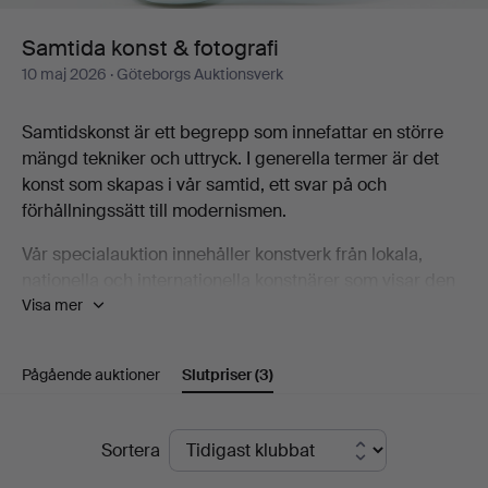
Samtida konst & fotografi
10 maj 2026
· Göteborgs Auktionsverk
Samtidskonst är ett begrepp som innefattar en större
mängd tekniker och uttryck. I generella termer är det
konst som skapas i vår samtid, ett svar på och
förhållningssätt till modernismen.
Vår specialauktion innehåller konstverk från lokala,
nationella och internationella konstnärer som visar den
Visa mer
bredd som samtidskonsten utgör, bland annat Karin
Wikström, Eva Zethraeus, Yoshitomo Nara, Bobo
Wallmansson, Klara Kristalova och Britta Marakatt-
Pågående auktioner
Slutpriser
(3)
Labba.
Välkommen att ta del av katalogen och upptäcka några
Slutpriser
Sortera
av de konstnärer som är en del av den samtida
konstscenen!