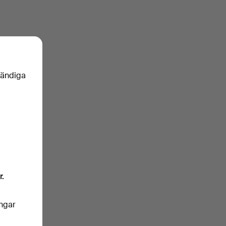
vändiga
r.
ingar