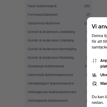
Falun Auktionsbyrå
(26)
Formstad Auktioner
(7)
Garpenhus Auktioner
(23)
Vi an
Gomér & Andersson Jönköping
(4)
Denna tj
Gomér & Andersson Linköping
(4)
för att t
samtycke
Gomér & Andersson Norrköping
(1)
Gomér & Andersson Nyköping
(6)
Anp
pla
Göteborgs Auktionsverk
(10)
Utv
Halmstads Auktionskammare
(9)
Mar
Handelslagret Auktionsservice
(3)
Helsingborgs Auktionskammare
(11)
Du kan l
Hälsinglands Auktionsverk
(6)
nedan.