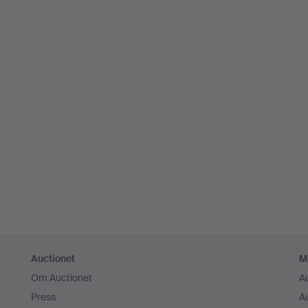
Auctionet
M
Om Auctionet
A
Press
A