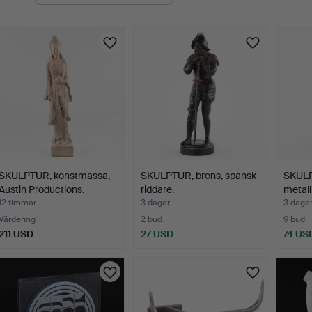
uktioner
SKULPTUR, konstmassa,
SKULPTUR, brons, spansk
SKULP
Austin Productions.
riddare.
metall
12 timmar
3 dagar
3 daga
Värdering
2 bud
9 bud
211 USD
27 USD
74 US