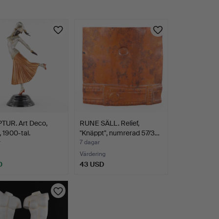
TUR. Art Deco,
RUNE SÄLL. Relief,
, 1900-tal.
"Knäppt", numrerad 57/3…
r
7 dagar
Värdering
D
43 USD