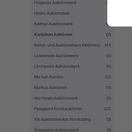
Höganäs Auktionsverk
(6)
Höörs Auktionshall
(7)
Kalmar Auktionsverk
(11)
Karljohan Auktioner
(7)
Kunst- und Auktionshaus Kleinhenz
(41)
Lawrences Auctioneers
(5)
Limhamns Auktionsbyrå
(6)
Ma San Auction
(12)
Markus Auktioner
(11)
Norrlands Auktionsverk
(5)
Palsgaard Kunstauktioner
(52)
RA Auktionsverket Norrköping
(3)
Roslagens Auktionsverk
(3)