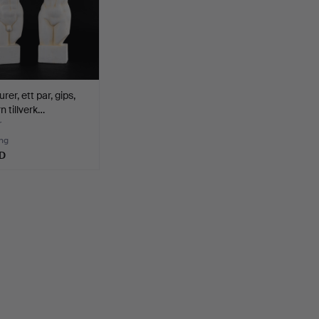
rer, ett par, gips,
 tillverk…
r
ng
D