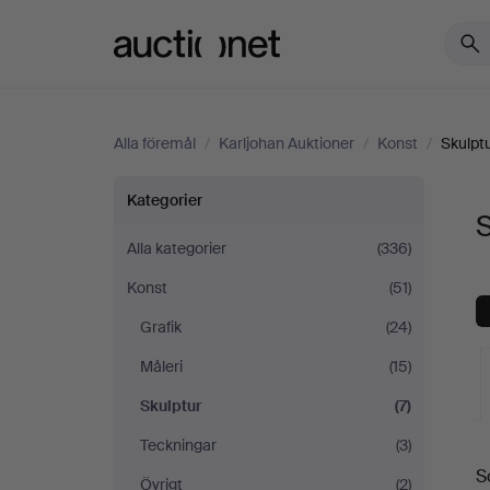
Auctionet.com
Alla föremål
/
Karljohan Auktioner
/
Konst
/
Skulpt
Skulptur
Kategorier
S
på
Alla kategorier
(336)
Konst
(51)
Karljohan
Grafik
(24)
Auktioner
Måleri
(15)
Skulptur
(7)
Teckningar
(3)
S
Övrigt
(2)