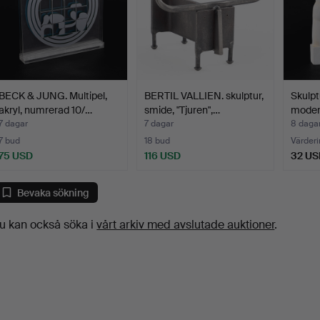
BECK & JUNG. Multipel,
BERTIL VALLIEN. skulptur,
Skulptu
akryl, numrerad 10/…
smide, "Tjuren",…
modern
7 dagar
7 dagar
8 daga
7 bud
18 bud
Värderi
75 USD
116 USD
32 US
Bevaka sökning
u kan också söka i
vårt arkiv med avslutade auktioner
.