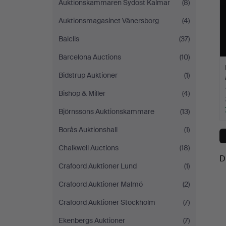
Auktionskammaren Sydost Kalmar
(8)
Auktionsmagasinet Vänersborg
(4)
Balclis
(37)
Barcelona Auctions
(10)
Bidstrup Auktioner
(1)
Bishop & Miller
(4)
Björnssons Auktionskammare
(13)
Borås Auktionshall
(1)
Chalkwell Auctions
(18)
D
Crafoord Auktioner Lund
(1)
Crafoord Auktioner Malmö
(2)
Crafoord Auktioner Stockholm
(7)
Ekenbergs Auktioner
(7)