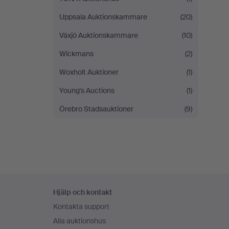
Uppsala Auktionskammare
(20)
Växjö Auktionskammare
(10)
Wickmans
(2)
Woxholt Auktioner
(1)
Young's Auctions
(1)
Örebro Stadsauktioner
(9)
Sidfotsnavigation
Hjälp och kontakt
Kontakta support
Alla auktionshus