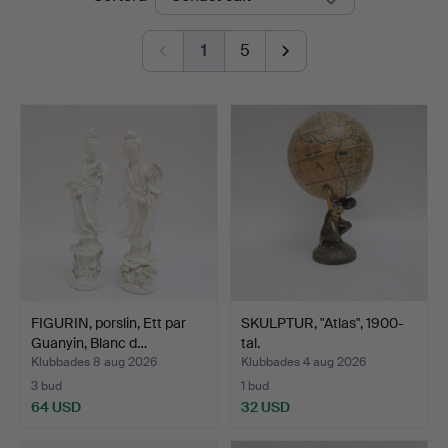
1
5
FIGURIN, porslin, Ett par
SKULPTUR, "Atlas", 1900-
Guanyin, Blanc d…
tal.
Klubbades 8 aug 2026
Klubbades 4 aug 2026
3 bud
1 bud
64 USD
32 USD