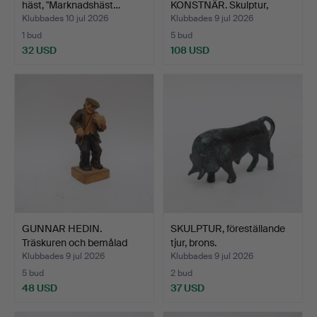
häst, "Marknadshäst…
KONSTNÄR. Skulptur,
brons, d…
Klubbades 10 jul 2026
Klubbades 9 jul 2026
1 bud
5 bud
32 USD
108 USD
GUNNAR HEDIN.
SKULPTUR, föreställande
Träskuren och bemålad
tjur, brons.
figur,…
Klubbades 9 jul 2026
Klubbades 9 jul 2026
5 bud
2 bud
48 USD
37 USD