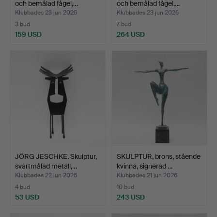
och bemålad fågel,…
och bemålad fågel,…
Klubbades 23 jun 2026
Klubbades 23 jun 2026
3 bud
7 bud
159 USD
264 USD
JÖRG JESCHKE. Skulptur,
SKULPTUR, brons, stående
svartmålad metall,…
kvinna, signerad …
Klubbades 22 jun 2026
Klubbades 21 jun 2026
4 bud
10 bud
53 USD
243 USD