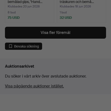
bemålad gips, "Hand…
träskuren och bemå…
Klubbades 20 jun 2026
Klubbades 18 jun 2026
8 bud
1 bud
75 USD
32 USD
Visa fler föremål
Bevaka sökning
Auktionsarkivet
Du söker i vårt arkiv över avslutade auktioner.
Visa pågående auktioner istället.