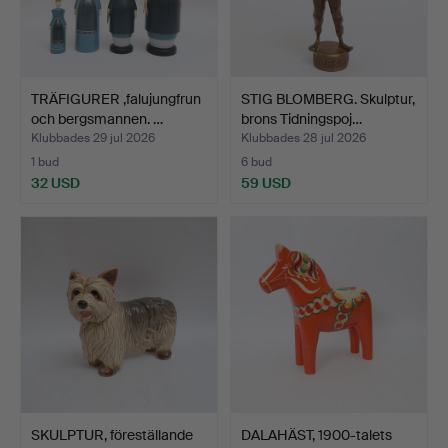
TRÄFIGURER ,falujungfrun
STIG BLOMBERG. Skulptur,
och bergsmannen. …
brons Tidningspoj…
Klubbades 29 jul 2026
Klubbades 28 jul 2026
1 bud
6 bud
32 USD
59 USD
SKULPTUR, föreställande
DALAHÄST, 1900-talets