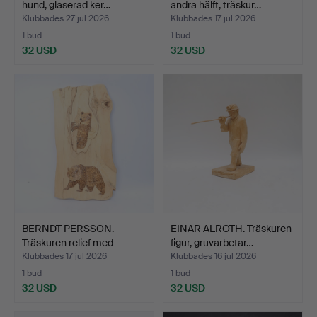
hund, glaserad ker…
andra hälft, träskur…
Klubbades 27 jul 2026
Klubbades 17 jul 2026
1 bud
1 bud
32 USD
32 USD
BERNDT PERSSON.
EINAR ALROTH. Träskuren
Träskuren relief med
figur, gruvarbetar…
pyrog…
Klubbades 17 jul 2026
Klubbades 16 jul 2026
1 bud
1 bud
32 USD
32 USD