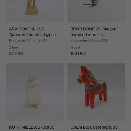
ARVID BACKLUND.
BROR BONFILS. Skulptur,
"Arbetare" bemålad gips, s…
bemålad metall, tr…
Klubbades 20 jun 2026
Klubbades 20 jun 2026
2 bud
11 bud
37 USD
159 USD
RUTH MILLES. Skulptur,
DALAHÄST, daterad 1983,