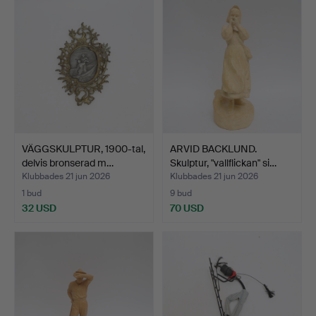
VÄGGSKULPTUR, 1900-tal,
ARVID BACKLUND.
delvis bronserad m…
Skulptur, "vallflickan" si…
Klubbades 21 jun 2026
Klubbades 21 jun 2026
1 bud
9 bud
32 USD
70 USD