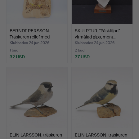
BERNDT PERSSON.
SKULPTUR, "Påskliljan"
Träskuren relief med
vitmålad gips, mont…
pyrog…
Klubbades 24 jun 2026
Klubbades 24 jun 2026
1 bud
2 bud
32 USD
37 USD
ELIN LARSSON. träskuren
ELIN LARSSON. träskuren