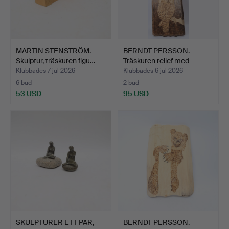
MARTIN STENSTRÖM.
BERNDT PERSSON.
Skulptur, träskuren figu…
Träskuren relief med
pyrog…
Klubbades 7 jul 2026
Klubbades 6 jul 2026
6 bud
2 bud
53 USD
95 USD
SKULPTURER ETT PAR,
BERNDT PERSSON.