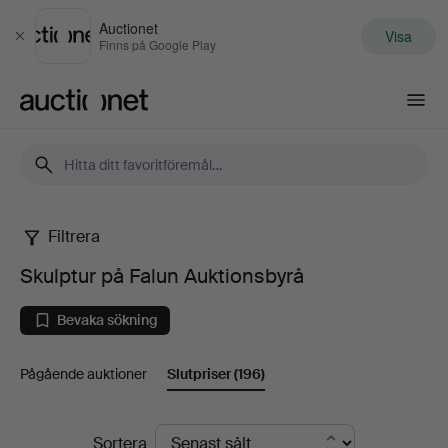
Auctionet
Visa
Stäng
Finns på Google Play
Auctionet.com
Filtrera
Skulptur
Skulptur på Falun Auktionsbyrå
på
Bevaka sökning
Falun
Pågående auktioner
Slutpriser
(196)
Auktionsbyrå
Slutpriser
Sortera