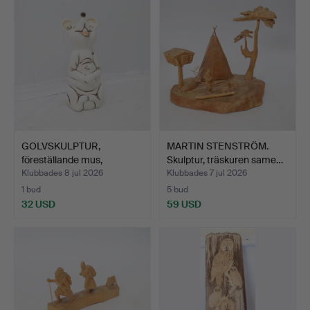
GOLVSKULPTUR,
MARTIN STENSTRÖM.
föreställande mus,
Skulptur, träskuren same…
handmålad…
Klubbades 8 jul 2026
Klubbades 7 jul 2026
1 bud
5 bud
32 USD
59 USD