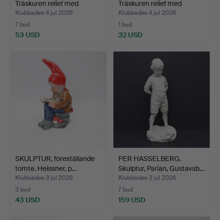
Träskuren relief med
Träskuren relief med
pyrog…
pyrog…
Klubbades 4 jul 2026
Klubbades 4 jul 2026
7 bud
1 bud
53 USD
32 USD
SKULPTUR, föreställande
PER HASSELBERG.
tomte. Heissner, p…
Skulptur, Parian, Gustavsb…
Klubbades 3 jul 2026
Klubbades 3 jul 2026
3 bud
7 bud
43 USD
159 USD