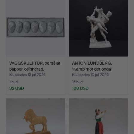
VÄGGSKULPTUR, bemålat
ANTON LUNDBERG.
papper, osignerad.
"Kamp mot det onda"
bemåla…
Klubbades 13 jul 2026
Klubbades 10 jul 2026
1 bud
15 bud
32 USD
108 USD