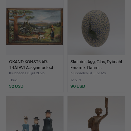
OKÄND KONSTNÄR.
Skulptur, Ägg, Glas, Dybdahl
TRÄTAVLA, signerad och
keramik, Danm…
dat…
Klubbades 31 jul 2026
Klubbades 31 jul 2026
1 bud
12 bud
32 USD
90 USD