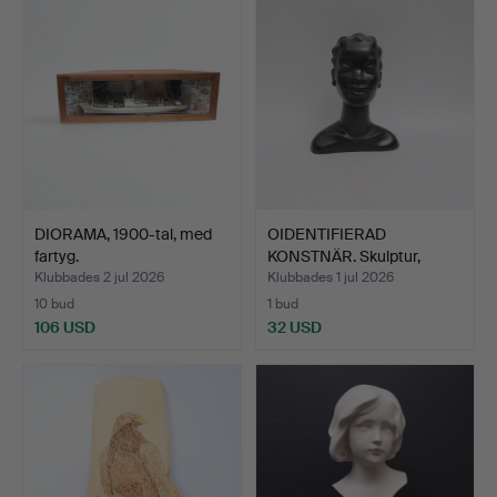
DIORAMA, 1900-tal, med
OIDENTIFIERAD
fartyg.
KONSTNÄR. Skulptur,
Afrikan,…
Klubbades 2 jul 2026
Klubbades 1 jul 2026
10 bud
1 bud
106 USD
32 USD