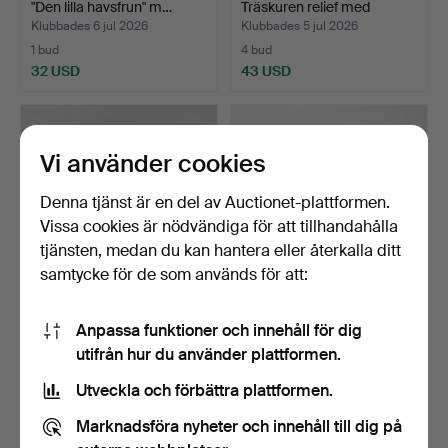
"Den lilla havsfrun" m…
Träskuren relief med
pyrog…
Klubbades 6 jul 2026
Klubbades 5 jul 2026
1 bud
4 bud
32 USD
43 USD
Vi använder cookies
Denna tjänst är en del av Auctionet-plattformen.
Vissa cookies är nödvändiga för att tillhandahålla
tjänsten, medan du kan hantera eller återkalla ditt
samtycke för de som används för att:
VÄGGSKULPTUR,
MARTIN STENSTRÖM.
Anpassa funktioner och innehåll för dig
föreställande häst, bemålad
Träskurna figurer 7st, s…
utifrån hur du använder plattformen.
…
Klubbades 5 jul 2026
Klubbades 5 jul 2026
3 bud
15 bud
Utveckla och förbättra plattformen.
43 USD
196 USD
Marknadsföra nyheter och innehåll till dig på