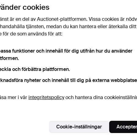
uktioner
vänder cookies
licka
“Bevaka sökning”
ovan så får du ett mail så
ort det kommer in.
änst är en del av Auctionet-plattformen. Vissa cookies är nöd
illhandahålla tjänsten, medan du kan hantera eller återkalla ditt
 för de som används för att:
 som matchar din sökning
assa funktioner och innehåll för dig utifrån hur du använder
ttformen.
eckla och förbättra plattformen.
knadsföra nyheter och innehåll till dig på externa webbplatse
äsa mer i vår
integritetspolicy
och hantera dina cookieinställn
Cookie-inställningar
Accepter
en, utskuren,
JØRGEN HAUGEN
Abstrakta skulp