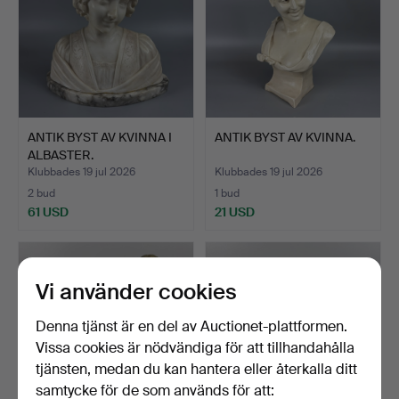
ANTIK BYST AV KVINNA I
ANTIK BYST AV KVINNA.
ALBASTER.
Klubbades 19 jul 2026
Klubbades 19 jul 2026
2 bud
1 bud
61 USD
21 USD
Vi använder cookies
Denna tjänst är en del av Auctionet-plattformen.
Vissa cookies är nödvändiga för att tillhandahålla
tjänsten, medan du kan hantera eller återkalla ditt
samtycke för de som används för att: