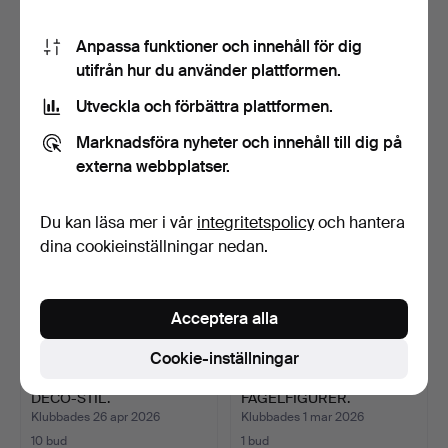
SKULPTUR,
JOHANNES LUSEGENOV,
Anpassa funktioner och innehåll för dig
KVINNOFIGUR.
BRONSSKULPTUR.
utifrån hur du använder plattformen.
Klubbades 19 jul 2026
Klubbades 21 jun 2026
Utveckla och förbättra plattformen.
1 bud
1 bud
21 USD
270 USD
Marknadsföra nyheter och innehåll till dig på
externa webbplatser.
Du kan läsa mer i vår
integritetspolicy
och hantera
dina cookieinställningar nedan.
Acceptera alla
Cookie-inställningar
BRONSSKULPTUR I ART
ART DECO
DÉCO-STIL.
FÅGELFIGURER.
Klubbades 26 apr 2026
Klubbades 1 mar 2026
10 bud
1 bud