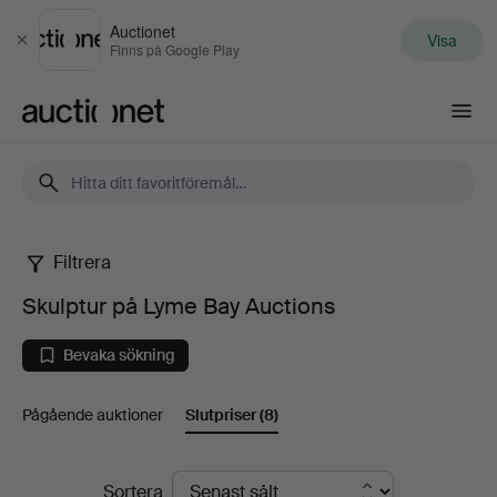
Auctionet
Visa
Stäng
Finns på Google Play
Auctionet.com
Filtrera
Skulptur
Skulptur på Lyme Bay Auctions
på
Bevaka sökning
Lyme
Pågående auktioner
Slutpriser
(8)
Bay
Auctions
Slutpriser
Sortera