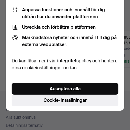
Anpassa funktioner och innehåll för dig
utifrån hur du använder plattformen.
Utveckla och förbättra plattformen.
Marknadsföra nyheter och innehåll till dig på
TIM COTTERILL
SUE MACLAURIN
ANTIK 
GRODA I BRONS.
SKULPTUR
KVINNA
externa webbplatser.
TORNUGGLA.
Klubbades 26 jul 2026
Klubbades 26 jul 2026
Klubbade
4 bud
1 bud
2 bud
Du kan läsa mer i vår
integritetspolicy
och hantera
164 USD
135 USD
61 USD
dina cookieinställningar nedan.
Utvalt
föremål
Acceptera alla
Sidfotsnavigation
Cookie-inställningar
Hjälp och kontakt
Kontakta support
Alla auktionshus
Betalningsalternativ