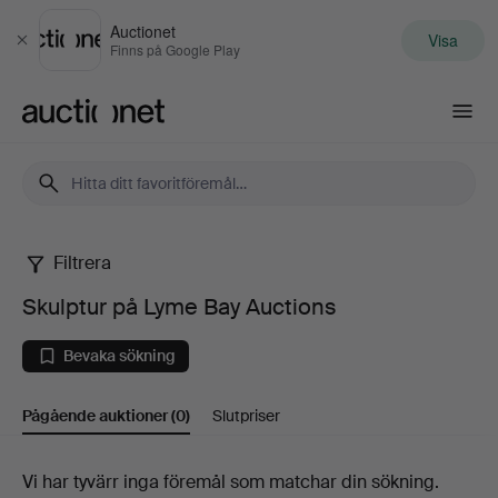
Auctionet
Visa
Stäng
Finns på Google Play
Auctionet.com
Filtrera
Skulptur
Skulptur på Lyme Bay Auctions
på
Bevaka sökning
Lyme
Pågående auktioner
(0)
Slutpriser
Bay
Auctions
Pågående
Vi har tyvärr inga föremål som matchar din sökning.