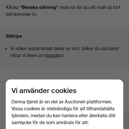
auktioner
Klicka
“Bevaka sökning”
ovan så får du ett mail så fort
det kommer in.
Söktips
Vi söker automatiskt delar av ord. Söker du på
band
hittar vi även
arm
band
sur
.
Här är föremål från vårt arkiv som
Vi använder cookies
matchar din sökning
Denna tjänst är en del av Auctionet-plattformen.
Visa alla föremål
Vissa cookies är nödvändiga för att tillhandahålla
tjänsten, medan du kan hantera eller återkalla ditt
samtycke för de som används för att: