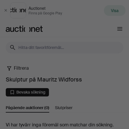
Auctionet
Visa
Stäng
Finns på Google Play
Auctionet.com
Filtrera
Skulptur
Skulptur på Mauritz Widforss
på
Bevaka sökning
Mauritz
Pågående auktioner
(0)
Slutpriser
Widforss
Pågående
Vi har tyvärr inga föremål som matchar din sökning.