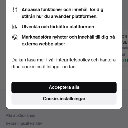
Anpassa funktioner och innehåll för dig
utifrån hur du använder plattformen.
Utveckla och förbättra plattformen.
Marknadsföra nyheter och innehåll till dig på
Skulptur, samtida,
TORBJÖRN
TOR
"Cowboy catching
FORSBERG. skulptur,
FORSBE
externa webbplatser.
horse"…
rovfågel, bro…
lokatt,
Klubbades 24 jun 2026
Klubbades 6 jun 2026
Klubbade
4 bud
50 bud
35 bud
Du kan läsa mer i vår
integritetspolicy
och hantera
264 USD
4 009 USD
2 057 
dina cookieinställningar nedan.
Utvalt
Utvalt
föremål
föremål
Acceptera alla
Sidfotsnavigation
Cookie-inställningar
Hjälp och kontakt
Kontakta support
Alla auktionshus
Betalningsalternativ