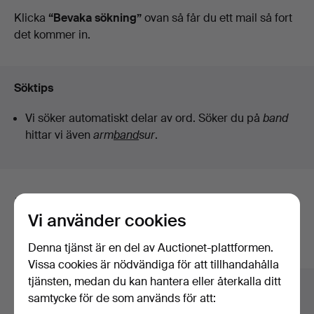
auktioner
Klicka
“Bevaka sökning”
ovan så får du ett mail så fort
det kommer in.
Söktips
Vi söker automatiskt delar av ord. Söker du på
band
hittar vi även
arm
band
sur
.
Här är föremål från vårt arkiv som
Vi använder cookies
matchar din sökning
Denna tjänst är en del av Auctionet-plattformen.
Visa alla föremål
Vissa cookies är nödvändiga för att tillhandahålla
tjänsten, medan du kan hantera eller återkalla ditt
samtycke för de som används för att: