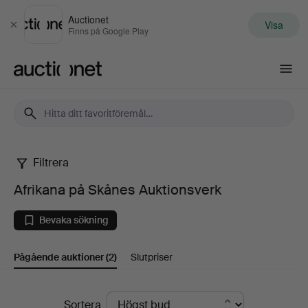
Auctionet
Visa
Stäng
Finns på Google Play
Auctionet.com
Filtrera
Afrikana
Afrikana på Skånes Auktionsverk
på
Bevaka sökning
Skånes
Pågående auktioner
(2)
Slutpriser
Auktionsverk
Pågående
Sortera