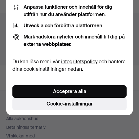
Anpassa funktioner och innehåll för dig
utifrån hur du använder plattformen.
Föremål i Sverige
Utveckla och förbättra plattformen.
Du ser nu bara föremål i Sverige. Vi har transporter till
Marknadsföra nyheter och innehåll till dig på
fast pris för alla föremål.
externa webbplatser.
Visa föremål utanför Sverige
Du kan läsa mer i vår
integritetspolicy
och hantera
dina cookieinställningar nedan.
Acceptera alla
Sidfotsnavigation
Hjälp och kontakt
Cookie-inställningar
Kontakta support
Alla auktionshus
Betalningsalternativ
Vi skickar med