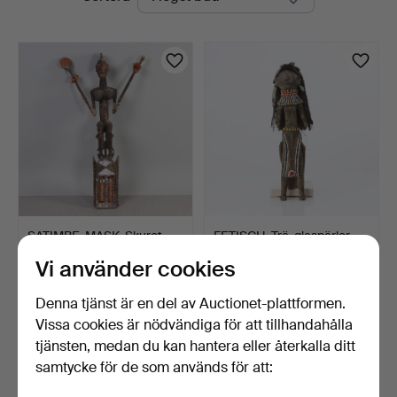
auktioner
SATIMBE-MASK. Skuret
FETISCH. Trä, glaspärlor
och bemålat trä. Afri…
m.m. Kenya, 1900-…
Vi använder cookies
3 dagar
3 tim 55 min
4 bud
Värdering
Denna tjänst är en del av Auctionet-plattformen.
48 USD
85 USD
Vissa cookies är nödvändiga för att tillhandahålla
tjänsten, medan du kan hantera eller återkalla ditt
Bevaka sökning
samtycke för de som används för att:
Du kan också söka i
vårt arkiv med avslutade auktioner
.