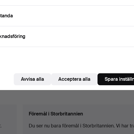
standa
knadsföring
AFRIKANSKA PÄRLOR
AFRIKANSK STAMMASK
FOTLÄNK.
PÅ METALLSTATIV.
Klubbades 27 jul 2025
Klubbades 17 jul 2025
1 bud
2 bud
34 USD
101 USD
Avvisa alla
Acceptera alla
Spara inställ
Bevaka sökning
Föremål i Storbritannien
.
Du ser nu bara föremål i Storbritannien. Vi har tran