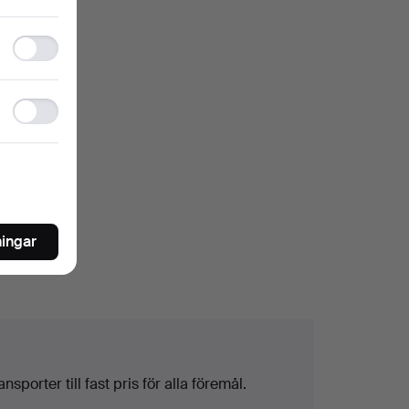
storage
Statistics
storage
Ad
storage
ningar
sporter till fast pris för alla föremål.