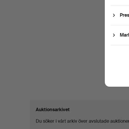
Pre
Mar
Auktionsarkivet
Du söker i vårt arkiv över avslutade auktioner