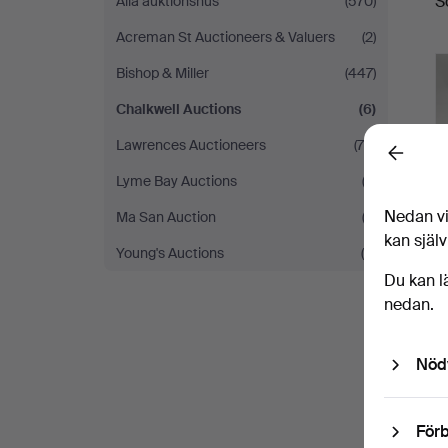
S
Alla auktionshus
(570)
Acreman St Auctioneers & Valuers
(2)
Bishop & Miller
(447)
Chalkwell Auctions
(6)
Lawrences Auctioneers
(78)
Back
Lyme Bay Auctions
(2)
Nedan vi
Ma San Auction
(2)
kan själv
Young's Auctions
(6)
Du kan l
nedan.
Nöd
Förb