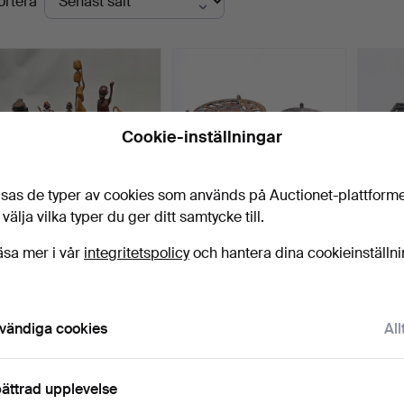
ortera
Cookie-inställningar
sas de typer av cookies som används på Auctionet-plattform
 välja vilka typer du ger ditt samtycke till.
204
.
AFRIKANSKA
TVÅ AFRIKANSKA
EBEN
äsa mer i vår
integritetspolicy
och hantera dina cookieinställn
STAMFÖREMÅL I TRÄ.
SNIDADE FÄLLBORD.
PIGG
Klubbades 7 jan 2026
Klubba
Sålt
1 bud
2 bud
54 USD
21 USD
27 US
vändiga cookies
All
ättrad upplevelse