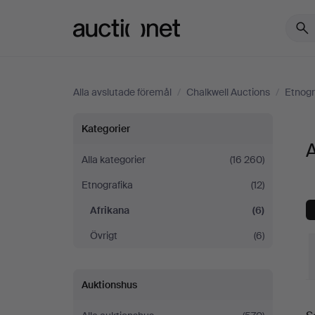
Auctionet.com
Alla avslutade föremål
/
Chalkwell Auctions
/
Etnogr
Afrikana
Kategorier
A
på
Alla kategorier
(16 260)
Etnografika
(12)
Chalkwell
Afrikana
(6)
Auctions
Övrigt
(6)
Auktionshus
S