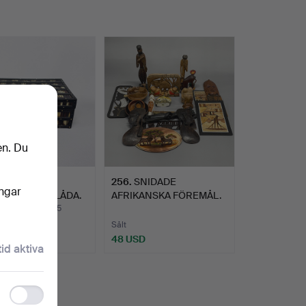
en. Du
HOLTS- OCH
256
.
SNIDADE
ingar
SVINSPINNSLÅDA.
AFRIKANSKA FÖREMÅL.
des 29 nov 2025
Sålt
D
48 USD
tid aktiva
Functionality