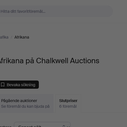
afika
/
Afrikana
frikana på Chalkwell Auctions
Bevaka sökning
Pågående auktioner
Slutpriser
Se föremål du kan bjuda på
6 föremål
lutpriser