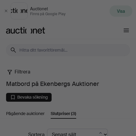
Auctionet
Visa
Stäng
Finns på Google Play
Auctionet.com
Filtrera
Matbord
Matbord på Ekenbergs Auktioner
på
Bevaka sökning
Ekenbergs
Pågående auktioner
Slutpriser
(3)
Auktioner
Slutpriser
Sortera