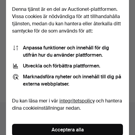
Denna tjänst är en del av Auctionet-plattformen.
Vissa cookies är nödvändiga för att tillhandahålla
tjänsten, medan du kan hantera eller återkalla ditt
samtycke för de som används för att:
MATBORD, teak, "Bjärni",
Anpassa funktioner och innehåll för dig
Nils Jonsson, Tro…
utifrån hur du använder plattformen.
Klubbades 20 maj 2026
Utveckla och förbättra plattformen.
27 bud
686 USD
Marknadsföra nyheter och innehåll till dig på
externa webbplatser.
Bevaka sökning
Du kan läsa mer i vår
integritetspolicy
och hantera
dina cookieinställningar nedan.
Auktionsarkivet
Du söker i vårt arkiv över avslutade auktioner.
Acceptera alla