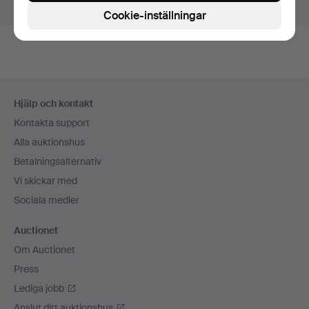
Visa pågående auktioner istället.
Cookie-inställningar
Sidfotsnavigation
Hjälp och kontakt
Kontakta support
Alla auktionshus
Betalningsalternativ
Vi skickar med
Sociala medier
Auctionet
Om Auctionet
Press
Lediga jobb
Anslut ditt auktionshus