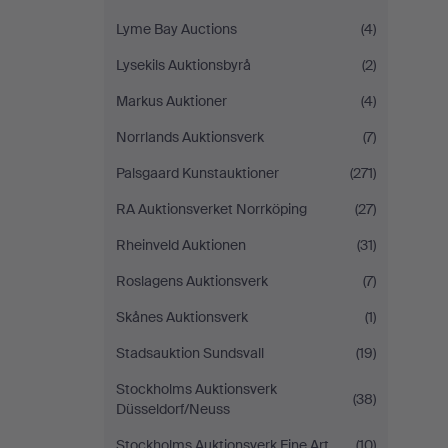
Lyme Bay Auctions
(4)
Lysekils Auktionsbyrå
(2)
Markus Auktioner
(4)
Norrlands Auktionsverk
(7)
Palsgaard Kunstauktioner
(271)
RA Auktionsverket Norrköping
(27)
Rheinveld Auktionen
(31)
Roslagens Auktionsverk
(7)
Skånes Auktionsverk
(1)
Stadsauktion Sundsvall
(19)
Stockholms Auktionsverk
(38)
Düsseldorf/Neuss
Stockholms Auktionsverk Fine Art
(10)