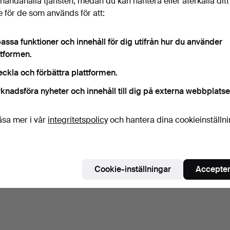
illhandahålla tjänsten, medan du kan hantera eller återkalla ditt
 för de som används för att:
assa funktioner och innehåll för dig utifrån hur du använder
ttformen.
eckla och förbättra plattformen.
knadsföra nyheter och innehåll till dig på externa webbplatse
äsa mer i vår
integritetspolicy
och hantera dina cookieinställn
Cookie-inställningar
Accepter