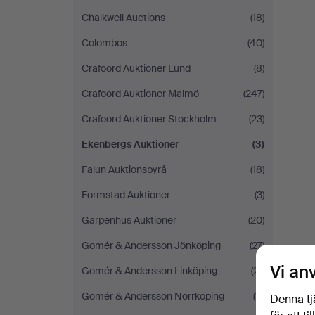
Chalkwell Auctions
(18)
Colombos
(40)
Crafoord Auktioner Lund
(8)
Crafoord Auktioner Malmö
(247)
Crafoord Auktioner Stockholm
(23)
Ekenbergs Auktioner
(3)
Falun Auktionsbyrå
(18)
Formstad Auktioner
(3)
Garpenhus Auktioner
(20)
Gomér & Andersson Jönköping
(27)
Vi an
Gomér & Andersson Linköping
(21)
Gomér & Andersson Norrköping
(11)
Denna tj