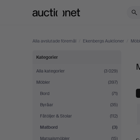
Auctionet.com
Alla avslutade föremål
/
Ekenbergs Auktioner
/
Möbl
Matbord
Kategorier
på
Alla kategorier
(3 029)
Möbler
(397)
Ekenbergs
Bord
(71)
Auktioner
Byråar
(35)
Fåtöljer & Stolar
(112)
Matbord
(3)
S
Matsalsmöbler
(15)