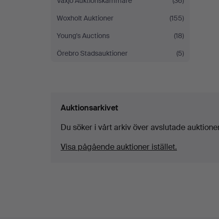
Växjö Auktionskammare
(36)
Woxholt Auktioner
(155)
Young's Auctions
(18)
Örebro Stadsauktioner
(5)
Auktionsarkivet
Du söker i vårt arkiv över avslutade auktioner
Visa pågående auktioner istället.