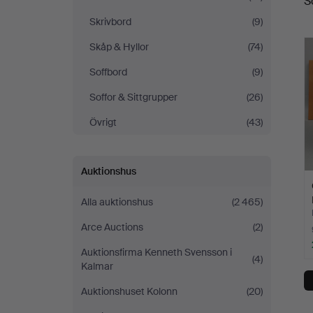
S
Skrivbord
(9)
Skåp & Hyllor
(74)
Soffbord
(9)
Soffor & Sittgrupper
(26)
Övrigt
(43)
Auktionshus
Alla auktionshus
(2 465)
Arce Auctions
(2)
Auktionsfirma Kenneth Svensson i
(4)
Kalmar
Auktionshuset Kolonn
(20)