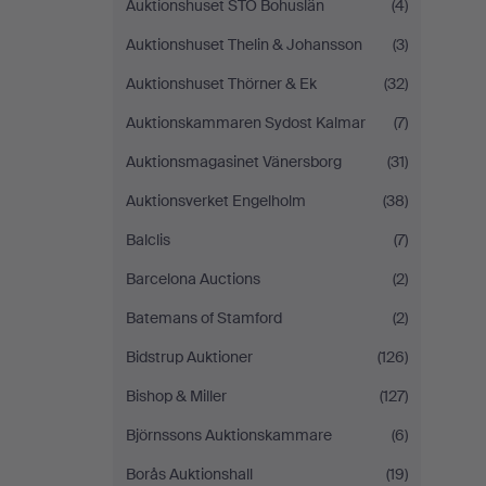
Auktionshuset STO Bohuslän
(4)
Auktionshuset Thelin & Johansson
(3)
Auktionshuset Thörner & Ek
(32)
Auktionskammaren Sydost Kalmar
(7)
Auktionsmagasinet Vänersborg
(31)
Auktionsverket Engelholm
(38)
Balclis
(7)
Barcelona Auctions
(2)
Batemans of Stamford
(2)
Bidstrup Auktioner
(126)
Bishop & Miller
(127)
Björnssons Auktionskammare
(6)
Borås Auktionshall
(19)