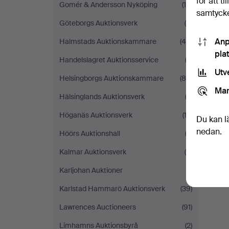
för att t
Gomér & Andersson Nyköping
(18)
samtycke
Göteborgs Auktionsverk
(6)
Anp
Halmstads Auktionskammare
(44)
pla
Handelslagret Auktionsservice
(3)
Utv
Helsingborgs Auktionskammare
(84)
Mar
Hälsinglands Auktionsverk
(2)
Höganäs Auktionsverk
(12)
Du kan l
nedan.
Höörs Auktionshall
(2)
Kalmar Auktionsverk
(9)
Karljohan Auktioner
(1)
Karlstad Hammarö Auktionsverk
(39)
Lawrences Auctioneers
(91)
Limhamns Auktionsbyrå
(2)