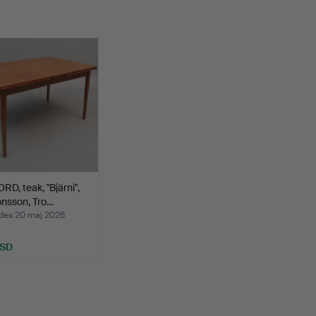
D, teak, "Bjärni",
onsson, Tro…
des 20 maj 2026
USD