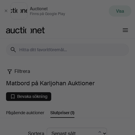
Auctionet
Visa
Stäng
Finns på Google Play
Auctionet.com
Filtrera
Matbord
Matbord på Karljohan Auktioner
på
Bevaka sökning
Karljohan
Pågående auktioner
Slutpriser
(1)
Auktioner
Slutpriser
Sortera