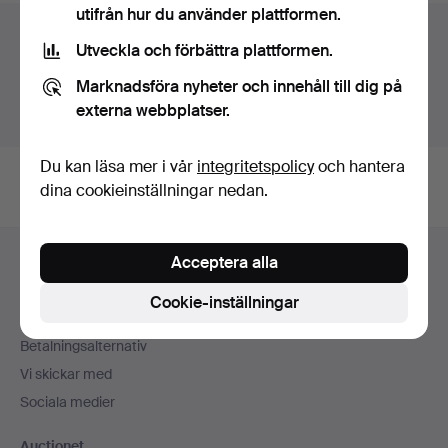
utifrån hur du använder plattformen.
Auktionsarkivet
Utveckla och förbättra plattformen.
Du söker i vårt arkiv över avslutade auktioner.
Marknadsföra nyheter och innehåll till dig på
externa webbplatser.
Visa pågående auktioner istället.
Du kan läsa mer i vår
integritetspolicy
och hantera
dina cookieinställningar nedan.
Sidfotsnavigation
Acceptera alla
Hjälp och kontakt
Kontakta support
Cookie-inställningar
Alla auktionshus
Betalningsalternativ
Vi skickar med
Sociala medier
Auctionet