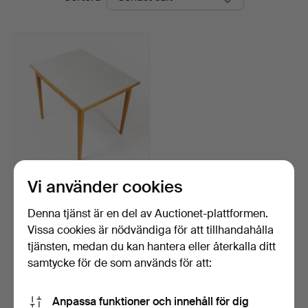
Vi använder cookies
MATBORD. Perstorpsskiva,
60/70-tal.
Klubbades 29 maj 2026
Denna tjänst är en del av Auctionet-plattformen.
15 bud
Vissa cookies är nödvändiga för att tillhandahålla
94 USD
tjänsten, medan du kan hantera eller återkalla ditt
samtycke för de som används för att:
Bevaka sökning
Anpassa funktioner och innehåll för dig