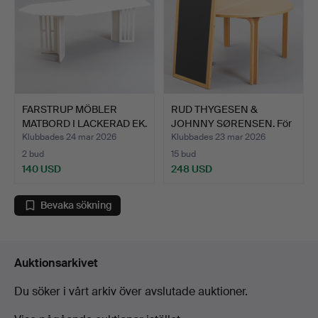
FARSTRUP MÖBLER
RUD THYGESEN &
MATBORD I LACKERAD EK.
JOHNNY SØRENSEN. För
Ytt…
Magnus…
Klubbades 24 mar 2026
Klubbades 23 mar 2026
2 bud
15 bud
140 USD
248 USD
Bevaka sökning
Auktionsarkivet
Du söker i vårt arkiv över avslutade auktioner.