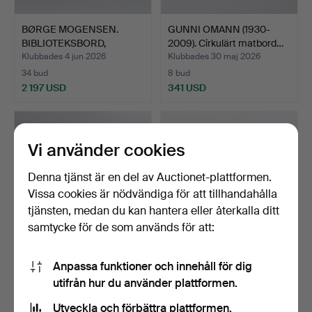
BØRGE MOGENSEN.
GUNNI OMANN (1930-
BIBLIOTEKSBORD,
2009). Cirkulärt matbord…
matbord mo…
Klubbades 4 jun 2026
Klubbades 30 maj 2026
34 bud
8 bud
2 197 USD
341 USD
Vi använder cookies
Denna tjänst är en del av Auctionet-plattformen.
Vissa cookies är nödvändiga för att tillhandahålla
tjänsten, medan du kan hantera eller återkalla ditt
samtycke för de som används för att:
SKOVBY MØBELFABRIK.
MATBORD, design,
Anpassa funktioner och innehåll för dig
Ovalt matbord i jakara…
Danmark, förkromad
utifrån hur du använder plattformen.
stålra…
Klubbades 25 apr 2026
Klubbades 27 mar 2026
Utveckla och förbättra plattformen.
17 bud
9 bud