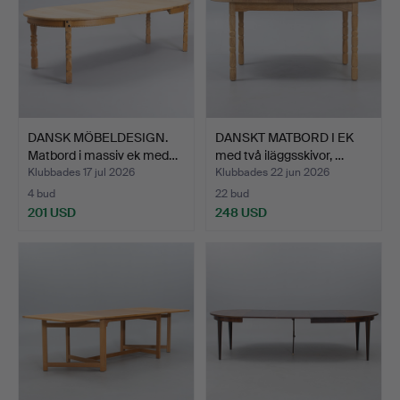
DANSK MÖBELDESIGN.
DANSKT MATBORD I EK
Matbord i massiv ek med…
med två iläggsskivor, …
Klubbades 17 jul 2026
Klubbades 22 jun 2026
4 bud
22 bud
201 USD
248 USD