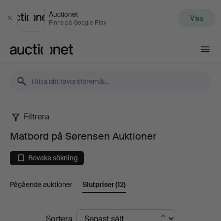
Auctionet
Visa
Stäng
Finns på Google Play
Auctionet.com
Filtrera
Matbord
Matbord på Sørensen Auktioner
på
Bevaka sökning
Sørensen
Pågående auktioner
Slutpriser
(12)
Auktioner
Slutpriser
Sortera