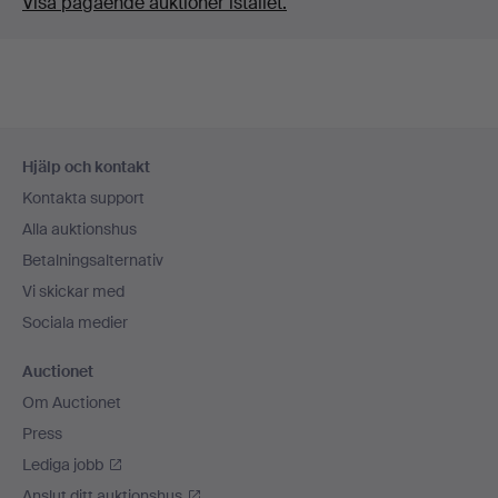
Visa pågående auktioner istället.
Sidfotsnavigation
Hjälp och kontakt
Kontakta support
Alla auktionshus
Betalningsalternativ
Vi skickar med
Sociala medier
Auctionet
Om Auctionet
Press
Lediga jobb
Anslut ditt auktionshus