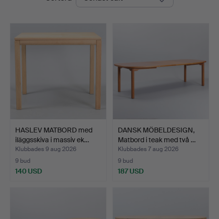
HASLEV MATBORD med
DANSK MÖBELDESIGN,
iläggsskiva i massiv ek…
Matbord i teak med två …
Klubbades 9 aug 2026
Klubbades 7 aug 2026
9 bud
9 bud
140 USD
187 USD