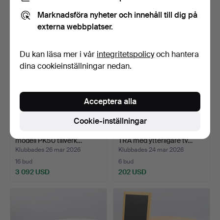
621 USD
109 USD
Marknadsföra nyheter och innehåll till dig på
externa webbplatser.
Du kan läsa mer i vår
integritetspolicy
och hantera
dina cookieinställningar nedan.
Acceptera alla
Cookie-inställningar
POUL KJAERHOLM. bord,
DANSKT MATBORD I EK
modell PK50 tillverk…
TRÄ med ytterligare tv…
Klubbades 26 mar 2026
Klubbades 24 mar 2026
16 bud
6 bud
3 092 USD
202 USD