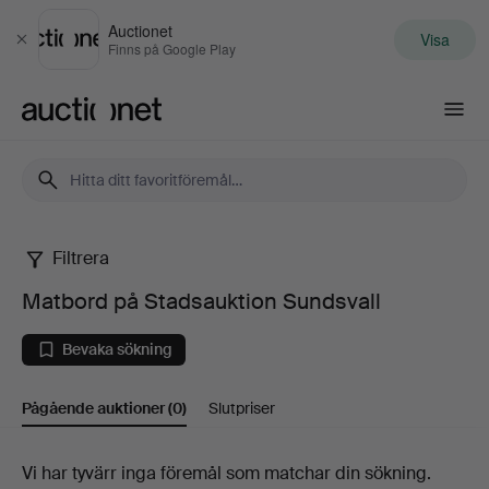
Auctionet
Visa
Stäng
Finns på Google Play
Auctionet.com
Filtrera
Matbord
Matbord på Stadsauktion Sundsvall
på
Bevaka sökning
Stadsauktion
Pågående auktioner
(0)
Slutpriser
Sundsvall
Pågående
Vi har tyvärr inga föremål som matchar din sökning.