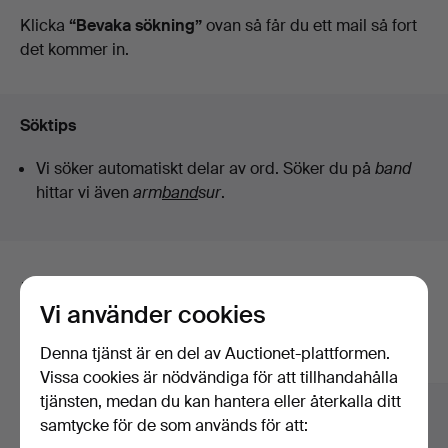
auktioner
Klicka
“Bevaka sökning”
ovan så får du ett mail så fort
det kommer in.
Söktips
Vi söker automatiskt delar av ord. Söker du på
band
hittar vi även
arm
band
sur
.
Här är föremål från vårt arkiv som
Vi använder cookies
matchar din sökning
Denna tjänst är en del av Auctionet-plattformen.
Visa alla föremål
Vissa cookies är nödvändiga för att tillhandahålla
tjänsten, medan du kan hantera eller återkalla ditt
samtycke för de som används för att: