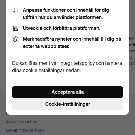
Anpassa funktioner och innehåll för dig
utifrån hur du använder plattformen.
Utveckla och förbättra plattformen.
Marknadsföra nyheter och innehåll till dig på
MATBORD, "Virrvarr",
KERSTIN HÖRLIN
MATBOR
perstorpsskiva. 1950/…
HOLMQVIST. Matbord,
1950/60
externa webbplatser.
ur Triv…
Klubbades 10 aug 2026
Klubbades 7 jun 2026
Klubbad
3 bud
22 bud
29 bud
Du kan läsa mer i vår
integritetspolicy
och hantera
43 USD
485 USD
595 U
dina cookieinställningar nedan.
Acceptera alla
Sidfotsnavigation
Cookie-inställningar
Hjälp och kontakt
Kontakta support
Alla auktionshus
Betalningsalternativ