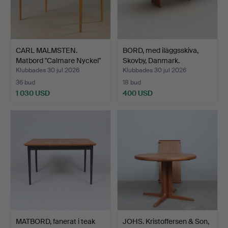
CARL MALMSTEN.
BORD, med iläggsskiva,
Matbord "Calmare Nyckel"
Skovby, Danmark.
ek…
Klubbades 30 jul 2026
Klubbades 30 jul 2026
36 bud
18 bud
1 030 USD
400 USD
MATBORD, fanerat i teak
JOHS. Kristoffersen & Son,