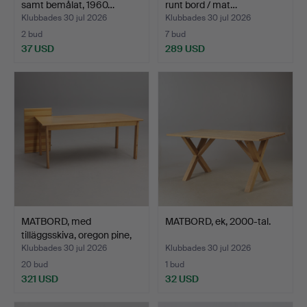
samt bemålat, 1960…
runt bord / mat…
Klubbades 30 jul 2026
Klubbades 30 jul 2026
2 bud
7 bud
37 USD
289 USD
MATBORD, med
MATBORD, ek, 2000-tal.
tilläggsskiva, oregon pine,
1…
Klubbades 30 jul 2026
Klubbades 30 jul 2026
20 bud
1 bud
321 USD
32 USD