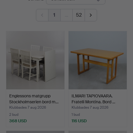
1
…
52
Englessons matgrupp
ILMARI TAPIOVAARA.
Stockholmserien bord m…
Fratelli Montina. Bord …
Klubbades 7 aug 2026
Klubbades 7 aug 2026
2 bud
1 bud
368 USD
116 USD