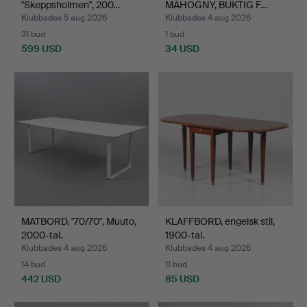
"Skeppsholmen", 200…
MAHOGNY, BUKTIG F…
Klubbades 5 aug 2026
Klubbades 4 aug 2026
31 bud
1 bud
599 USD
34 USD
MATBORD, "70/70", Muuto,
KLAFFBORD, engelsk stil,
2000-tal.
1900-tal.
Klubbades 4 aug 2026
Klubbades 4 aug 2026
14 bud
11 bud
442 USD
85 USD