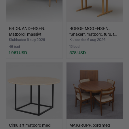
BRDR. ANDERSEN.
BORGE MOGENSEN.
Matbord i massivt
"Shaker", matbord, furu, f…
såpabeha…
Klubbades 6 aug 2026
Klubbades 6 aug 2026
46 bud
15 bud
1 981 USD
578 USD
Cirkulärt matbord med
MATGRUPP, bord med