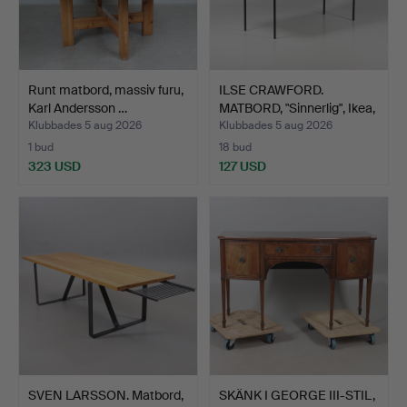
Runt matbord, massiv furu,
ILSE CRAWFORD.
Karl Andersson …
MATBORD, "Sinnerlig", Ikea,
…
Klubbades 5 aug 2026
Klubbades 5 aug 2026
1 bud
18 bud
323 USD
127 USD
SVEN LARSSON. Matbord,
SKÄNK I GEORGE III-STIL,