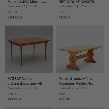
Matbord, JOC Möbler, v…
REPRODUKTIONSSTIL.
Klubbades 31 jul 2026
Klubbades 31 jul 2026
29 bud
1 bud
904 USD
41 USD
MATBORD, med
Matbord i massiv furu,
utdragsskivor, teak, AB
Krogenæs Møbler, No…
Möbel…
Klubbades 31 jul 2026
Klubbades 31 jul 2026
10 bud
1 bud
169 USD
47 USD