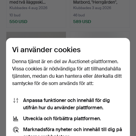
med två iläggsski…
Matbord, "Herrgården",
vitm…
Klubbades 4 aug 2026
Klubbades 3 aug 2026
10 bud
46 bud
550 USD
589 USD
Vi använder cookies
Denna tjänst är en del av Auctionet-plattformen.
Vissa cookies är nödvändiga för att tillhandahålla
tjänsten, medan du kan hantera eller återkalla ditt
samtycke för de som används för att:
Matbord i teak, utdragbart,
SKOVBY MØBELFABRIK.
Anpassa funktioner och innehåll för dig
1960-tal.
Runt matbord i jakaran…
utifrån hur du använder plattformen.
Klubbades 3 aug 2026
Klubbades 3 aug 2026
14 bud
8 bud
Utveckla och förbättra plattformen.
117 USD
408 USD
Marknadsföra nyheter och innehåll till dig på