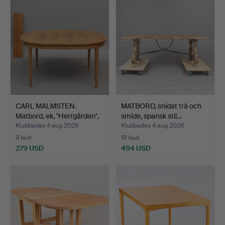
CARL MALMSTEN.
MATBORD, snidat trä och
Matbord, ek, "Herrgården",
smide, spansk stil…
…
Klubbades 4 aug 2026
Klubbades 4 aug 2026
9 bud
18 bud
279 USD
494 USD