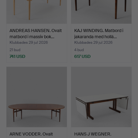
ANDREAS HANSEN. Ovalt
KAJ WINDING. Matbord i
matbord i massiv bok…
jakaranda med hollä…
Klubbades 29 jul 2026
Klubbades 29 jul 2026
21 bud
4 bud
741 USD
617 USD
ARNE VODDER. Ovalt
HANS J WEGNER.