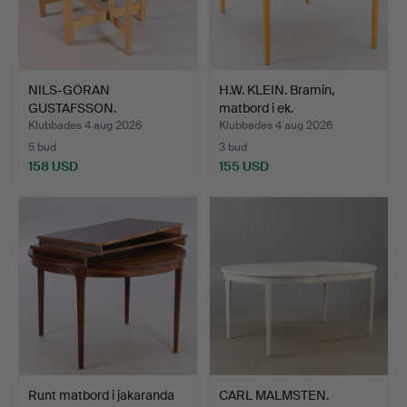
NILS-GÖRAN
H.W. KLEIN. Bramin,
GUSTAFSSON.
matbord i ek.
SLAGBORD, massiv bj…
Klubbades 4 aug 2026
Klubbades 4 aug 2026
5 bud
3 bud
158 USD
155 USD
Runt matbord i jakaranda
CARL MALMSTEN.