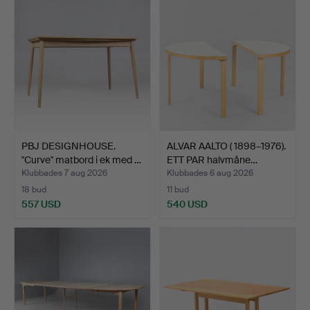
PBJ DESIGNHOUSE.
ALVAR AALTO ( 1898–1976).
"Curve" matbord i ek med …
ETT PAR halvmåne…
Klubbades 7 aug 2026
Klubbades 6 aug 2026
18 bud
11 bud
557 USD
540 USD