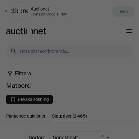
Auctionet
Visa
Stäng
Finns på Google Play
Auctionet.com
Filtrera
Matbord
Matbord
Bevaka sökning
Pågående auktioner
Slutpriser
(2 465)
Slutpriser
Sortera