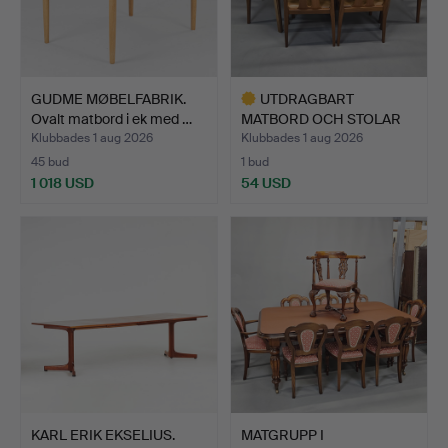
GUDME MØBELFABRIK.
UTDRAGBART
Ovalt matbord i ek med …
MATBORD OCH STOLAR
FRÅN NATHAN.
Klubbades 1 aug 2026
Klubbades 1 aug 2026
45 bud
1 bud
1 018 USD
54 USD
Utvalt
föremål
KARL ERIK EKSELIUS.
MATGRUPP I