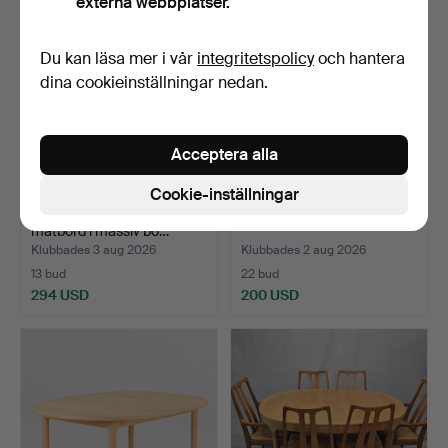
externa webbplatser.
Du kan läsa mer i vår
integritetspolicy
och hantera
dina cookieinställningar nedan.
Acceptera alla
Cookie-inställningar
Dansk design. 'Shaker'
MATBORD, modernt.
matbord i massiv bo…
Klubbades 3 aug 2026
Klubbades 2 aug 2026
13 bud
22 bud
294 USD
200 USD