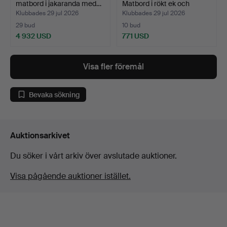
matbord i jakaranda med…
Matbord i rökt ek och
skiva…
Klubbades 29 jul 2026
Klubbades 29 jul 2026
29 bud
10 bud
4 932 USD
771 USD
Visa fler föremål
Bevaka sökning
Auktionsarkivet
Du söker i vårt arkiv över avslutade auktioner.
Visa pågående auktioner istället.