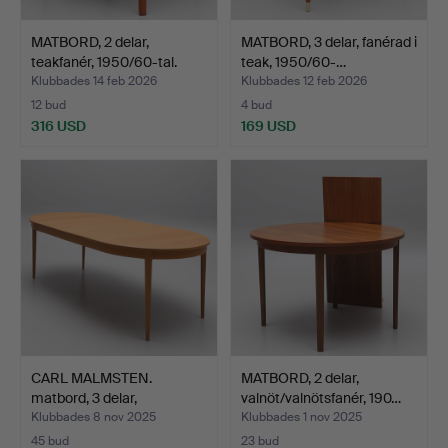
MATBORD, 2 delar,
MATBORD, 3 delar, fanérad i
teakfanér, 1950/60-tal.
teak, 1950/60-…
Klubbades 14 feb 2026
Klubbades 12 feb 2026
12 bud
4 bud
316 USD
169 USD
CARL MALMSTEN.
MATBORD, 2 delar,
matbord, 3 delar,
valnöt/valnötsfanér, 190…
"Herrgård…
Klubbades 8 nov 2025
Klubbades 1 nov 2025
45 bud
23 bud