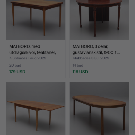
MATBORD, med
MATBORD, 3 delar,
utdragsskivor, teakfanér,
gustaviansk stil, 1900-t…
190…
Klubbades 1 aug 2025
Klubbades 31 jul 2025
20 bud
14 bud
179 USD
116 USD