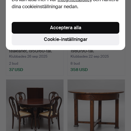
dina cookieinställningar nedan.
Acceptera alla
Cookie-inställningar
SIDOBORD, ett par,
MATBORD, 2 delar,
teakfanér, 1950/60-tal.
1980/90-tal.
Klubbades 26 sep 2025
Klubbades 22 sep 2025
2 bud
8 bud
37 USD
358 USD