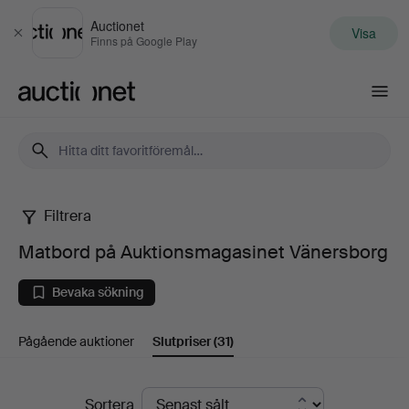
Auctionet
Visa
Stäng
Finns på Google Play
Auctionet.com
Filtrera
Matbord
Matbord på Auktionsmagasinet Vänersborg
på
Bevaka sökning
Auktionsmagasinet
Pågående auktioner
Slutpriser
(31)
Vänersborg
Slutpriser
Sortera