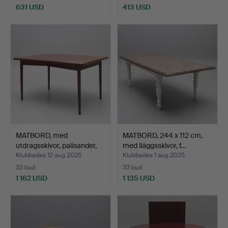
631 USD
413 USD
MATBORD, med
MATBORD, 244 x 112 cm,
utdragsskivor, palisander,
med iläggsskivor, f…
mä…
Klubbades 12 aug 2025
Klubbades 1 aug 2025
33 bud
33 bud
1 162 USD
1 135 USD