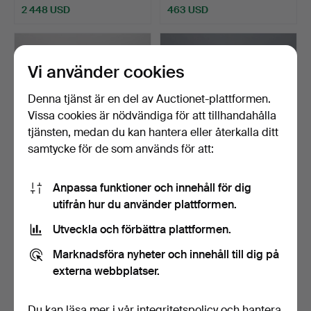
2 448 USD
463 USD
Vi använder cookies
Denna tjänst är en del av Auctionet-plattformen.
Vissa cookies är nödvändiga för att tillhandahålla
tjänsten, medan du kan hantera eller återkalla ditt
samtycke för de som används för att:
MATBORD, med
MATBORD, 3 delar,
Anpassa funktioner och innehåll för dig
utdragsskivor, teakfanér,
obehandlad furu, 1970/80…
utifrån hur du använder plattformen.
195…
Klubbades 16 okt 2025
Klubbades 5 okt 2025
Utveckla och förbättra plattformen.
11 bud
29 bud
368 USD
526 USD
Marknadsföra nyheter och innehåll till dig på
externa webbplatser.
Du kan läsa mer i vår
integritetspolicy
och hantera