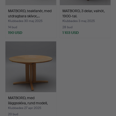
MATBORD, teakfanér, med
MATBORD, 3 delar, valnöt,
utdragbara skivor,…
1900-tal.
Klubbades 30 maj 2025
Klubbades 3 maj 2025
14 bud
28 bud
190 USD
1 103 USD
MATBORD, med
iläggsskiva, rund modell,
bjö…
Klubbades 27 apr 2025
20 bud