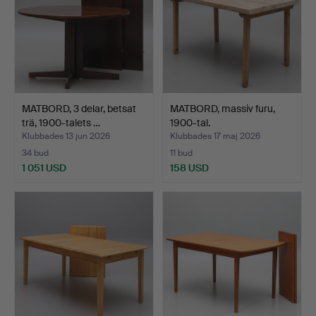
MATBORD, 3 delar, betsat
MATBORD, massiv furu,
trä, 1900-talets …
1900-tal.
Klubbades 13 jun 2026
Klubbades 17 maj 2026
34 bud
11 bud
1 051 USD
158 USD