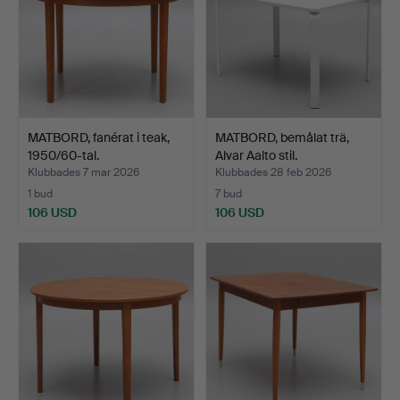
MATBORD, fanérat i teak,
MATBORD, bemålat trä,
1950/60-tal.
Alvar Aalto stil.
Klubbades 7 mar 2026
Klubbades 28 feb 2026
1 bud
7 bud
106 USD
106 USD