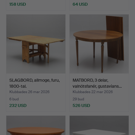
158 USD
64 USD
SLAGBORD, allmoge, furu,
MATBORD, 3 delar,
1800-tal.
valnötsfanér, gustavians…
Klubbades 26 mar 2026
Klubbades 22 mar 2026
6 bud
29 bud
232 USD
526 USD