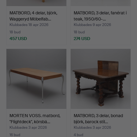
MATBORD, 4 delar, björk,
MATBORD, 3 delar, fanérat i
Waggeryd Möbelfab…
teak, 1950/60-…
Klubbades 18 apr 2026
Klubbades 9 apr 2026
18 bud
18 bud
457 USD
274 USD
MORTEN VOSS. matbord,
MATBORD, 3 delar, bonad
"Flightdeck", körsbä…
björk, barock stil…
Klubbades 3 apr 2026
Klubbades 3 apr 2026
16 bud
4 bud