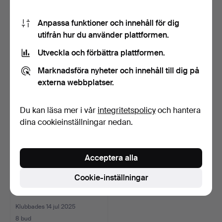
KONFERENSBORD, 5.5 m,
MATGRUPP, 5 delar, bord
Anpassa funktioner och innehåll för dig
2 delar & iläggsskiv…
med utdragsskivor …
utifrån hur du använder plattformen.
Klubbades 1 feb 2026
Klubbades 26 aug 2025
Utveckla och förbättra plattformen.
6 bud
7 bud
316 USD
85 USD
Marknadsföra nyheter och innehåll till dig på
externa webbplatser.
Du kan läsa mer i vår
integritetspolicy
och hantera
dina cookieinställningar nedan.
Acceptera alla
Cookie-inställningar
MATBORD med klaff, bok.
Klubbades 14 jul 2025
8 bud