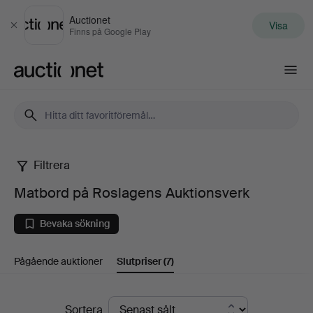
Auctionet
Visa
Stäng
Finns på Google Play
Auctionet.com
Filtrera
Matbord
Matbord på Roslagens Auktionsverk
på
Bevaka sökning
Roslagens
Pågående auktioner
Slutpriser
(7)
Auktionsverk
Slutpriser
Sortera