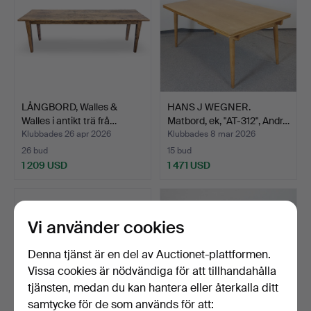
LÅNGBORD, Walles &
HANS J WEGNER.
Walles i antikt trä frå…
Matbord, ek, "AT-312", Andr…
Klubbades 26 apr 2026
Klubbades 8 mar 2026
26 bud
15 bud
1 209 USD
1 471 USD
Vi använder cookies
Denna tjänst är en del av Auctionet-plattformen.
Vissa cookies är nödvändiga för att tillhandahålla
tjänsten, medan du kan hantera eller återkalla ditt
samtycke för de som används för att: