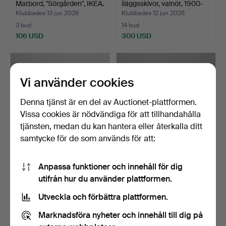
Matbord, "Sörgården", IKEA.
iläggsskivor, valnöt, 1900-
ta…
Klubbades 13 jun 2026
Klubbades 12 jun 2026
3 bud
14 bud
106 USD
300 USD
Vi använder cookies
Denna tjänst är en del av Auctionet-plattformen.
Vissa cookies är nödvändiga för att tillhandahålla
tjänsten, medan du kan hantera eller återkalla ditt
samtycke för de som används för att:
NILS JONSSON. Matbord,
MATBORD, 1950/60-tal.
Anpassa funktioner och innehåll för dig
teak, "Ove", Bra Bo…
utifrån hur du använder plattformen.
Klubbades 12 jun 2026
Klubbades 10 jun 2026
22 bud
11 bud
Utveckla och förbättra plattformen.
841 USD
641 USD
Marknadsföra nyheter och innehåll till dig på