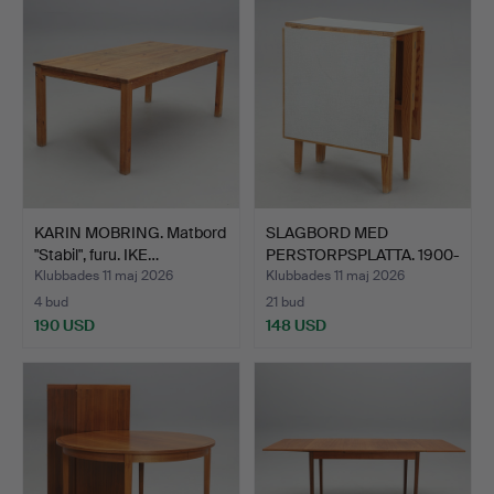
KARIN MOBRING. Matbord
SLAGBORD MED
"Stabil", furu. IKE…
PERSTORPSPLATTA. 1900-
talets …
Klubbades 11 maj 2026
Klubbades 11 maj 2026
4 bud
21 bud
190 USD
148 USD