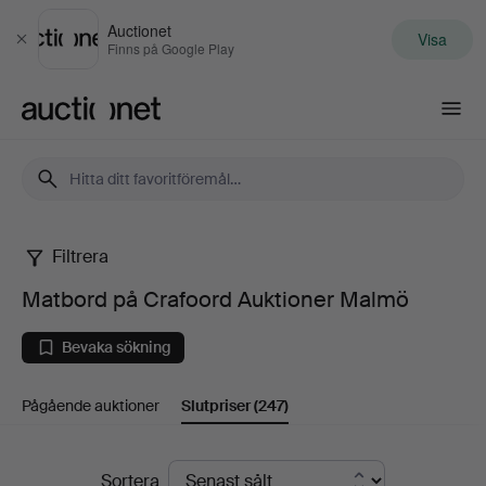
Auctionet
Visa
Stäng
Finns på Google Play
Auctionet.com
Filtrera
Matbord
Matbord på Crafoord Auktioner Malmö
på
Bevaka sökning
Crafoord
Pågående auktioner
Slutpriser
(247)
Auktioner
Malmö
Slutpriser
Sortera