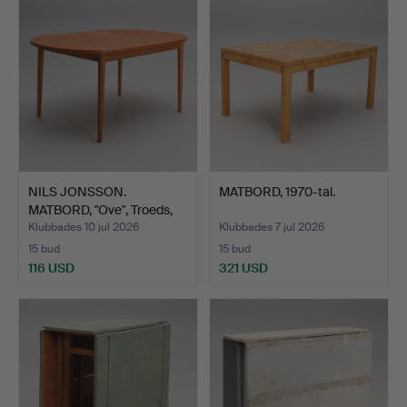
NILS JONSSON.
MATBORD, 1970-tal.
MATBORD, "Ove", Troeds,
Bjär…
Klubbades 10 jul 2026
Klubbades 7 jul 2026
15 bud
15 bud
116 USD
321 USD