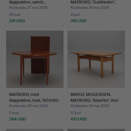
iläggsskivor, valnöt,
MATBORD, "Guldheden",
1960/70…
brick…
Klubbades 27 maj 2026
Klubbades 26 maj 2026
29 bud
4 bud
274 USD
316 USD
MATBORD, med
BØRGE MOGENSEN.
iläggsskivor, teak, 1950/60-
MATBORD, "Asserbo", Karl
t…
A…
Klubbades 26 maj 2026
Klubbades 24 maj 2026
11 bud
12 bud
284 USD
410 USD