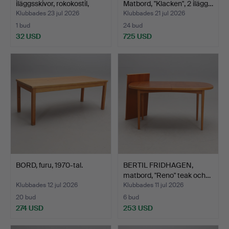
iläggsskivor, rokokostil,
Matbord, "Klacken", 2 ilägg…
190…
Klubbades 23 jul 2026
Klubbades 21 jul 2026
1 bud
24 bud
32 USD
725 USD
BORD, furu, 1970-tal.
BERTIL FRIDHAGEN,
matbord, "Reno" teak och…
Klubbades 12 jul 2026
Klubbades 11 jul 2026
20 bud
6 bud
274 USD
253 USD