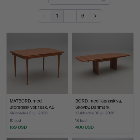
1
…
6
MATBORD, med
BORD, med iläggsskiva,
utdragsskivor, teak, AB
Skovby, Danmark.
Möbel…
Klubbades 31 jul 2026
Klubbades 30 jul 2026
10 bud
18 bud
169 USD
400 USD