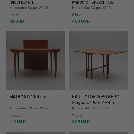
talets början.
Matbord, "Shaker", CM
Mads…
Klubbades 30 jun 2026
Klubbades 30 jun 2026
1 bud
6 bud
32 USD
463 USD
MATBORD, 1960-tal.
KARL-OLOF WESTBERG.
Slagbord "Pedro" AB Te…
Klubbades 29 jun 2026
Klubbades 24 jun 2026
15 bud
11 bud
410 USD
305 USD