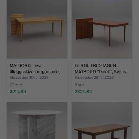
MATBORD, med
BERTIL FRIDHAGEN.
tilläggsskiva, oregon pine,
MATBORD, "Dinett", Svens…
1…
Klubbades 30 jul 2026
Klubbades 28 jul 2026
20 bud
9 bud
321 USD
232 USD