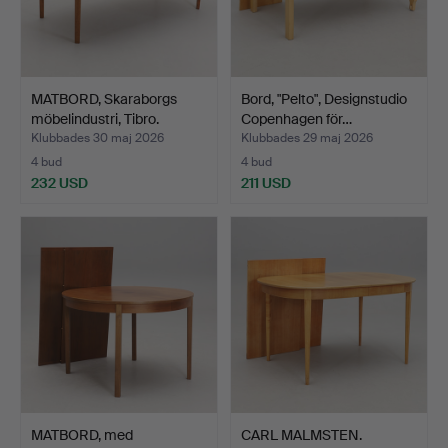
MATBORD, Skaraborgs
Bord, "Pelto", Designstudio
möbelindustri, Tibro.
Copenhagen för…
Klubbades 30 maj 2026
Klubbades 29 maj 2026
4 bud
4 bud
232 USD
211 USD
MATBORD, med
CARL MALMSTEN.