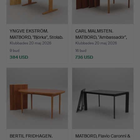
YNGVE EKSTRÖM.
CARL MALMSTEN.
MATBORD, "Björka", Stolab.
MATBORD, "Ambassadör",
Åfor…
Klubbades 20 maj 2026
Klubbades 20 maj 2026
9 bud
16 bud
384 USD
736 USD
BERTIL FRIDHAGEN.
MATBORD, Flavio Caronni &