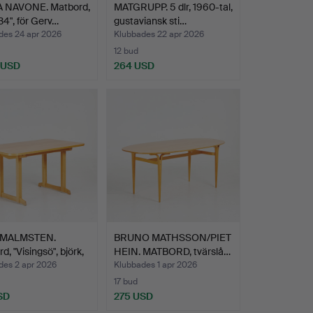
 NAVONE. Matbord,
MATGRUPP. 5 dlr, 1960-tal,
34", för Gerv…
gustaviansk sti…
des 24 apr 2026
Klubbades 22 apr 2026
12 bud
 USD
264 USD
 MALMSTEN.
BRUNO MATHSSON/PIET
d, "Visingsö", björk,
HEIN. MATBORD, tvärslå…
des 2 apr 2026
Klubbades 1 apr 2026
17 bud
SD
275 USD