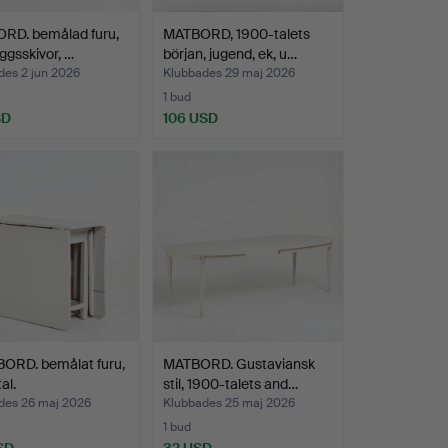
RD. bemålad furu,
MATBORD, 1900-talets
äggsskivor, …
början, jugend, ek, u…
des 2 jun 2026
Klubbades 29 maj 2026
1 bud
SD
106 USD
ORD. bemålat furu,
MATBORD. Gustaviansk
al.
stil, 1900-talets and…
des 26 maj 2026
Klubbades 25 maj 2026
1 bud
SD
32 USD