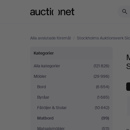
Auctionet.com
Alla avslutade föremål
/
Stockholms Auktionsverk Sic
Matbord
Kategorier
på
S
Alla kategorier
(121 826)
Möbler
(29 996)
Stockholms
Bord
(6 654)
Auktionsverk
Byråar
(1 685)
Sickla
Fåtöljer & Stolar
(10 642)
Matbord
(99)
S
Matsalsmöbler
(511)