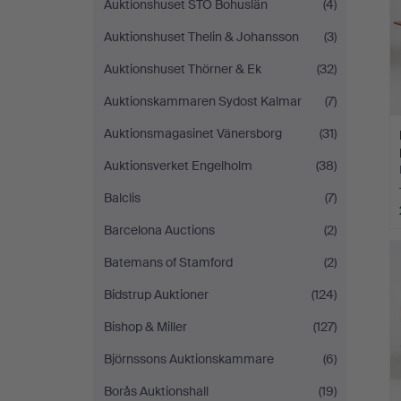
Auktionshuset STO Bohuslän
(4)
Auktionshuset Thelin & Johansson
(3)
Auktionshuset Thörner & Ek
(32)
Auktionskammaren Sydost Kalmar
(7)
Auktionsmagasinet Vänersborg
(31)
Auktionsverket Engelholm
(38)
Balclis
(7)
Barcelona Auctions
(2)
Batemans of Stamford
(2)
Bidstrup Auktioner
(124)
Bishop & Miller
(127)
Björnssons Auktionskammare
(6)
Borås Auktionshall
(19)