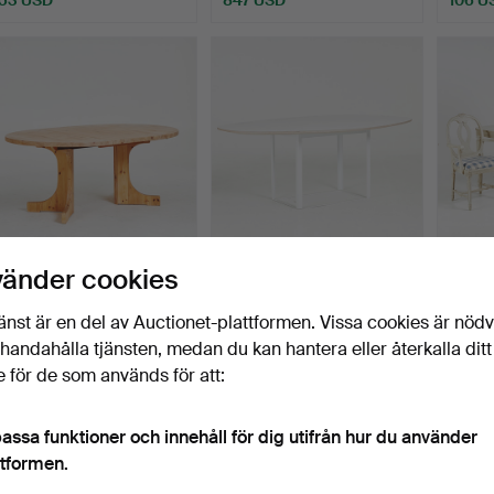
MATBORD. Furu, 1970- 80
MATBORD, "Omni", Olsson
ÅMEL
vänder cookies
tal, en iläggsskiv…
& Gerthel, skiva i…
Matsa
Sveri
Klubbades 19 maj 2026
Klubbades 19 maj 2026
Klubba
änst är en del av Auctionet-plattformen. Vissa cookies är nöd
14 bud
4 bud
18 bud
illhandahålla tjänsten, medan du kan hantera eller återkalla ditt
338 USD
392 USD
1 266
 för de som används för att:
assa funktioner och innehåll för dig utifrån hur du använder
ttformen.