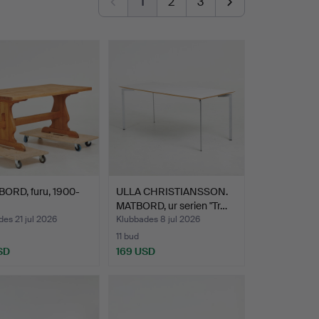
1
2
3
ORD, furu, 1900-
ULLA CHRISTIANSSON.
MATBORD, ur serien "Tr…
es 21 jul 2026
Klubbades 8 jul 2026
11 bud
SD
169 USD