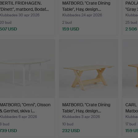
BERTIL FRIDHAGEN.
MATBORD. "Crate Dining
PAOLA
"Dinett", matbord, Bodaf…
Table", Hay, design…
"Gray 
Klubbades 30 apr 2026
Klubbades 24 apr 2026
Klubba
20 bud
2 bud
25 bud
507 USD
159 USD
2 506
MATBORD, "Omni", Olsson
MATBORD. "Crate Dining
CARL
& Gerthel, skiva i…
Table", Hay, design…
Matbor
…
Klubbades 6 apr 2026
Klubbades 3 apr 2026
Klubba
8 bud
10 bud
17 bud
739 USD
232 USD
159 U