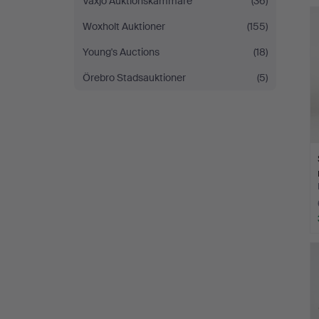
Växjö Auktionskammare
(36)
Woxholt Auktioner
(155)
Young's Auctions
(18)
Örebro Stadsauktioner
(5)