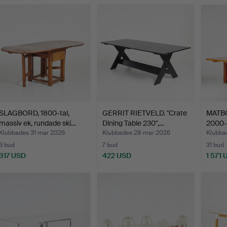
SLAGBORD, 1800-tal,
GERRIT RIETVELD. "Crate
MATBOR
massiv ek, rundade ski…
Dining Table 230",…
2000-t
Klubbades 31 mar 2026
Klubbades 28 mar 2026
Klubba
6 bud
7 bud
31 bud
317 USD
422 USD
1 571 