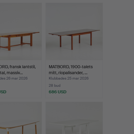
D, fransk lantstil,
MATBORD, 1900-talets
al, massiv…
mitt, riopalisander, …
des 26 mar 2026
Klubbades 25 mar 2026
28 bud
USD
686 USD