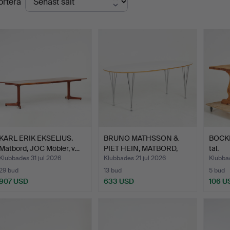
ortera
KARL ERIK EKSELIUS.
BRUNO MATHSSON &
BOCKB
Matbord, JOC Möbler, v…
PIET HEIN, MATBORD,
tal.
"Supe…
Klubbades 31 jul 2026
Klubbades 21 jul 2026
Klubbad
29 bud
13 bud
5 bud
907 USD
633 USD
106 U