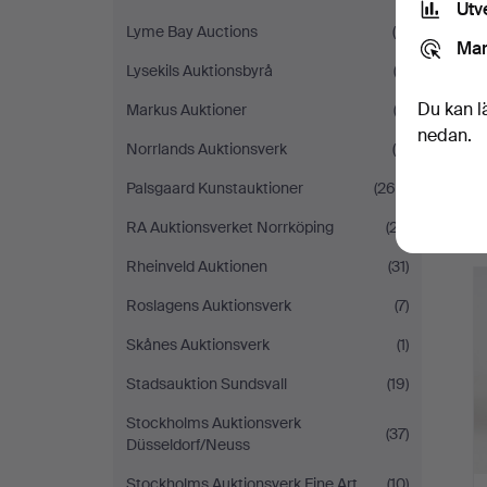
Utv
Lyme Bay Auctions
(4)
Mar
Lysekils Auktionsbyrå
(2)
Du kan l
Markus Auktioner
(3)
nedan.
Norrlands Auktionsverk
(6)
Palsgaard Kunstauktioner
(269)
RA Auktionsverket Norrköping
(27)
Rheinveld Auktionen
(31)
Roslagens Auktionsverk
(7)
Skånes Auktionsverk
(1)
Stadsauktion Sundsvall
(19)
Stockholms Auktionsverk
(37)
Düsseldorf/Neuss
Stockholms Auktionsverk Fine Art
(10)