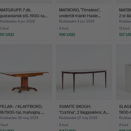
MATGRUPP. 7 dlr,
MATBORD, "Timeless",
MATBO
gustaviansk stil, 1900-ta…
undertill märkt Hasle…
2 st il
Klubbades 4 jun 2026
Klubbades 3 jun 2026
Klubba
2 bud
6 bud
13 bud
85 USD
106 USD
127 U
PELAR- / KLAFFBORD,
SVANTE SKOGH.
SLAGB
18/1900-tal, mahogny, …
"Cortina", 2 iläggsskivor, A…
1900-t
Klubbades 28 maj 2026
Klubbades 27 maj 2026
Klubba
1 bud
9 bud
9 bud
53 USD
847 USD
106 U