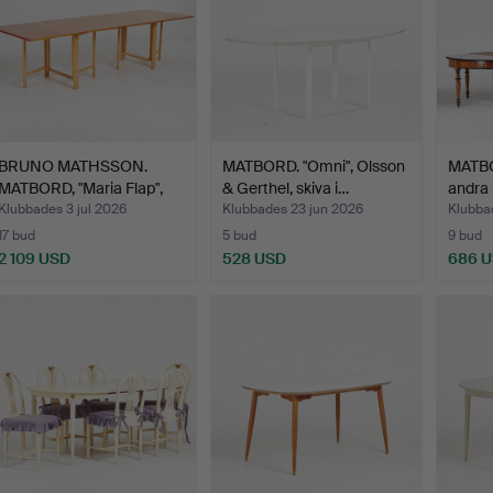
BRUNO MATHSSON.
MATBORD. "Omni", Olsson
MATBO
MATBORD, "Maria Flap",
& Gerthel, skiva i…
andra 
kör…
Klubbades 3 jul 2026
Klubbades 23 jun 2026
Klubba
17 bud
5 bud
9 bud
2 109 USD
528 USD
686 