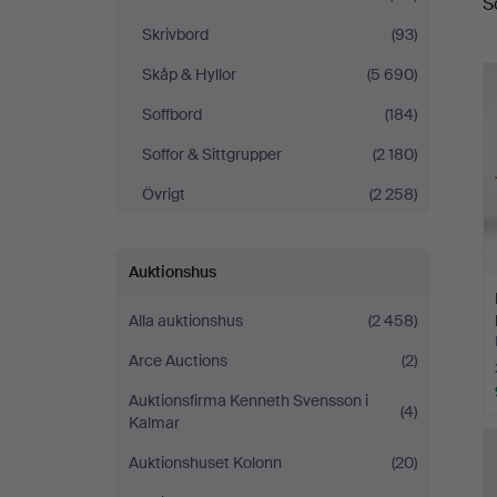
S
Skrivbord
(93)
Skåp & Hyllor
(5 690)
Soffbord
(184)
Soffor & Sittgrupper
(2 180)
Övrigt
(2 258)
Auktionshus
Alla auktionshus
(2 458)
Arce Auctions
(2)
Auktionsfirma Kenneth Svensson i
(4)
Kalmar
Auktionshuset Kolonn
(20)