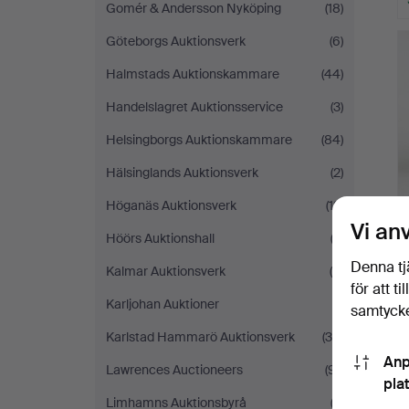
Gomér & Andersson Nyköping
(18)
Göteborgs Auktionsverk
(6)
Halmstads Auktionskammare
(44)
Handelslagret Auktionsservice
(3)
Helsingborgs Auktionskammare
(84)
Hälsinglands Auktionsverk
(2)
Höganäs Auktionsverk
(12)
Vi an
Höörs Auktionshall
(2)
Denna tj
Kalmar Auktionsverk
(9)
för att t
Karljohan Auktioner
(1)
samtycke
Karlstad Hammarö Auktionsverk
(39)
Anp
Lawrences Auctioneers
(91)
pla
Limhamns Auktionsbyrå
(2)