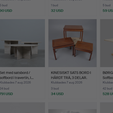
5 bud
1 bud
5 bud
90 USD
32 USD
59 U
Set med satsbord /
KINESISKT SATS BORD I
BØRG
soffbord i travertin, I…
HÅRDT TRÄ, 3 DELAR.
Soffbo
Klubbades 7 aug 2026
Klubbades 7 aug 2026
Klubba
24 bud
3 bud
42 bud
791 USD
34 USD
528 