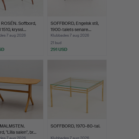
 ROSÉN. Soffbord,
SOFFBORD, Engelsk stil,
 1510, kryssl…
1900-talets senare…
des 7 aug 2026
Klubbades 7 aug 2026
21 bud
SD
291 USD
 MALMSTEN.
SOFFBORD, 1970-80-tal.
d, "Lilla salen", br…
des 7 aug 2026
Klubbades 7 aug 2026