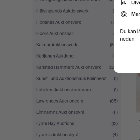
Utv
Hälsinglands Auktionsverk
(6)
Mar
Höganäs Auktionsverk
(16)
Du kan l
Höörs Auktionshall
(7)
nedan.
Kalmar Auktionsverk
(86)
Karljohan Auktioner
(11)
Karlstad Hammarö Auktionsverk
(126)
Kunst- und Auktionshaus Kleinhenz
(1)
Laholms Auktionskammare
(1)
Lawrences Auctioneers
(85)
Limhamns Auktionsbyrå
(11)
Lyme Bay Auctions
(13)
Lysekils Auktionsbyrå
(4)