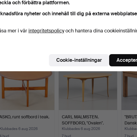
eckla och förbättra plattformen.
knadsföra nyheter och innehåll till dig på externa webbplatse
BRUNO MATHSSON.
JØRGEN BÆKMARK.
SOFFB
Soffbord, etikettmärkt.
FDB. Rektangulärt
soffbord…
Klubbades 6 aug 2026
Klubbades 6 aug 2026
Klubba
äsa mer i vår
integritetspolicy
och hantera dina cookieinställn
17 bud
3 bud
4 bud
233 USD
78 USD
85 U
Cookie-inställningar
Accepter
ASKO, runt soffbord i teak.
CARL MALMSTEN.
"BRUT
SOFFBORD, "Ovalen".
Dansk
Klubbades 6 aug 2026
Klubbades 6 aug 2026
Klubba
4 bud
7 bud
7 bud