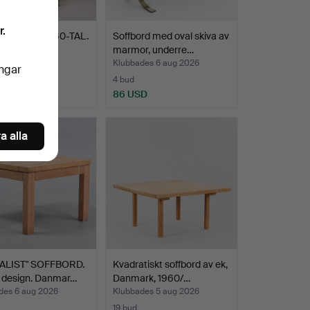
r.
ORD, 1950/60-TAL.
Soffbord med oval skiva av
marmor, underre…
des 6 aug 2026
Klubbades 6 aug 2026
ingar
4 bud
SD
86 USD
a alla
ALIST" SOFFBORD.
Kvadratiskt soffbord av ek,
 design. Danmar…
Danmark, 1960/…
des 6 aug 2026
Klubbades 5 aug 2026
19 bud