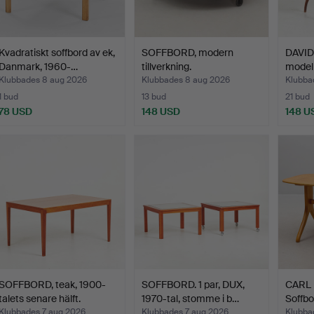
Kvadratiskt soffbord av ek,
SOFFBORD, modern
DAVID
Danmark, 1960-…
tillverkning.
modell
Klubbades 8 aug 2026
Klubbades 8 aug 2026
Klubba
1 bud
13 bud
21 bud
78 USD
148 USD
148 U
SOFFBORD, teak, 1900-
SOFFBORD. 1 par, DUX,
CARL
talets senare hälft.
1970-tal, stomme i b…
Soffbor
Klubbades 7 aug 2026
Klubbades 7 aug 2026
Klubba