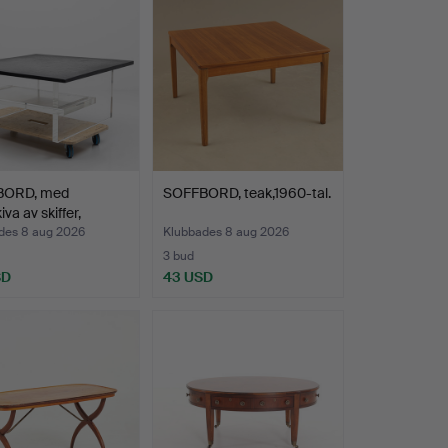
BORD, med
SOFFBORD, teak,1960-tal.
va av skiffer,
r…
des 8 aug 2026
Klubbades 8 aug 2026
3 bud
SD
43 USD