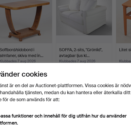
Soffbord/sidobord i
SOFFA, 2-sits, "Grönlid",
Litet s
almfaner, skiva med in…
avtagbar ljus kl…
Klubbades 7 aug 2026
Klubbades 7 aug 2026
Klubba
6 bud
4 bud
2 bud
vänder cookies
232 USD
48 USD
35 U
änst är en del av Auctionet-plattformen. Vissa cookies är nöd
illhandahålla tjänsten, medan du kan hantera eller återkalla ditt
 för de som används för att:
assa funktioner och innehåll för dig utifrån hur du använder
ttformen.