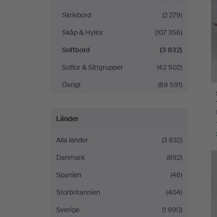
Skrivbord
(2 279)
Skåp & Hyllor
(107 356)
Soffbord
(3 832)
Soffor & Sittgrupper
(42 502)
Övrigt
(69 591)
Länder
Alla länder
(3 832)
Danmark
(892)
Spanien
(46)
Storbritannien
(404)
Sverige
(1 990)