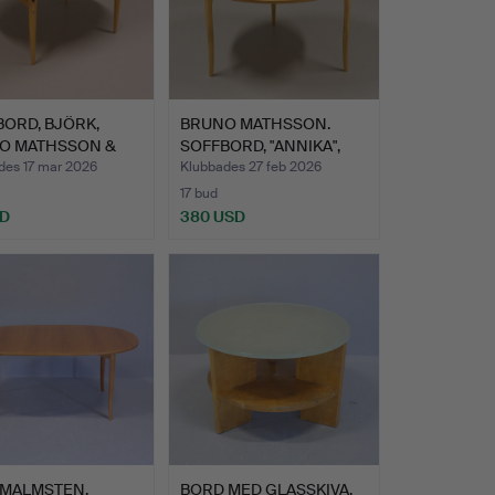
ORD, BJÖRK,
BRUNO MATHSSON.
O MATHSSON &
SOFFBORD, "ANNIKA",
HEI…
DUX.
des 17 mar 2026
Klubbades 27 feb 2026
17 bud
SD
380 USD
 MALMSTEN.
BORD MED GLASSKIVA,