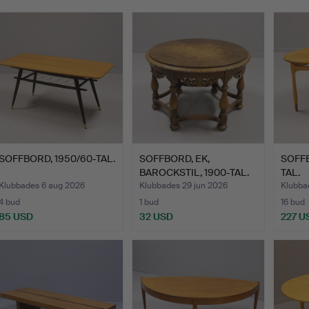
SOFFBORD, 1950/60-TAL.
SOFFBORD, EK,
SOFFB
BAROCKSTIL, 1900-TAL.
TAL.
Klubbades 6 aug 2026
Klubbades 29 jun 2026
Klubba
4 bud
1 bud
16 bud
85 USD
32 USD
227 U