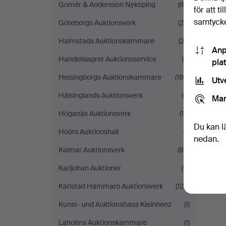
Gomér & Andersson Nyköping
(62)
för att t
samtycke
Göteborgs Auktionsverk
(20)
Halmstads Auktionskammare
(22)
Anp
Handelslagret Auktionsservice
(9)
pla
Helsingborgs Auktionskammare
(180)
Utv
Hälsinglands Auktionsverk
(6)
Mar
Höganäs Auktionsverk
(16)
Du kan l
Höörs Auktionshall
(7)
nedan.
Kalmar Auktionsverk
(86)
Karljohan Auktioner
(11)
Karlstad Hammarö Auktionsverk
(126)
Kunst- und Auktionshaus Kleinhenz
(1)
Laholms Auktionskammare
(1)