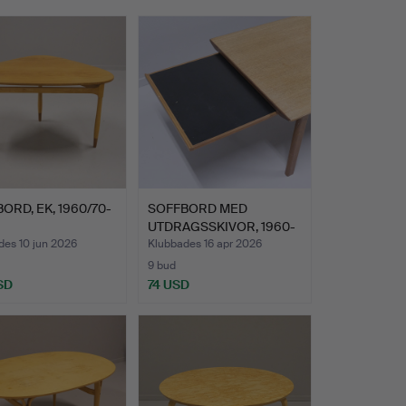
ORD, EK, 1960/70-
SOFFBORD MED
UTDRAGSSKIVOR, 1960-
TAL.
des 10 jun 2026
Klubbades 16 apr 2026
9 bud
SD
74 USD