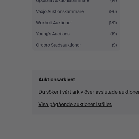
Uppsala Auktionskammare
(14)
Växjö Auktionskammare
(96)
Woxholt Auktioner
(181)
Young's Auctions
(19)
Örebro Stadsauktioner
(9)
Auktionsarkivet
Du söker i vårt arkiv över avslutade auktioner
Visa pågående auktioner istället.