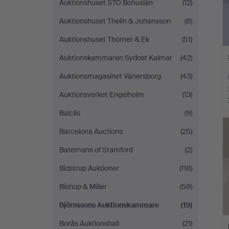
Auktionshuset STO Bohuslän
(12)
Auktionshuset Thelin & Johansson
(8)
Auktionshuset Thörner & Ek
(51)
Auktionskammaren Sydost Kalmar
(42)
Auktionsmagasinet Vänersborg
(43)
Auktionsverket Engelholm
(13)
Balclis
(9)
Barcelona Auctions
(25)
Batemans of Stamford
(2)
Bidstrup Auktioner
(118)
Bishop & Miller
(58)
Björnssons Auktionskammare
(19)
Borås Auktionshall
(21)