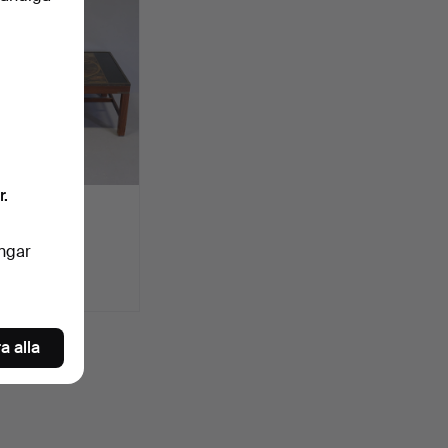
r.
BORD MED
DSKARTA.
des 3 maj 2025
ingar
SD
a alla