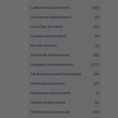
Lawrences Auctioneers
(85)
Limhamns Auktionsbyrå
(11)
Lyme Bay Auctions
(13)
Lysekils Auktionsbyrå
(4)
Ma San Auction
(2)
Norrlands Auktionsverk
(28)
Palsgaard Kunstauktioner
(527)
RA Auktionsverket Norrköping
(16)
Rheinveld Auktionen
(37)
Roslagens Auktionsverk
(7)
Skånes Auktionsverk
(6)
Stadsauktion Sundsvall
(39)