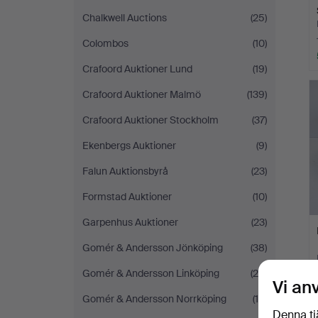
Chalkwell Auctions
(25)
Colombos
(10)
Crafoord Auktioner Lund
(19)
Crafoord Auktioner Malmö
(139)
Crafoord Auktioner Stockholm
(37)
Ekenbergs Auktioner
(9)
Falun Auktionsbyrå
(23)
Formstad Auktioner
(10)
Garpenhus Auktioner
(23)
Gomér & Andersson Jönköping
(38)
Gomér & Andersson Linköping
(20)
Vi an
Gomér & Andersson Norrköping
(18)
Denna tj