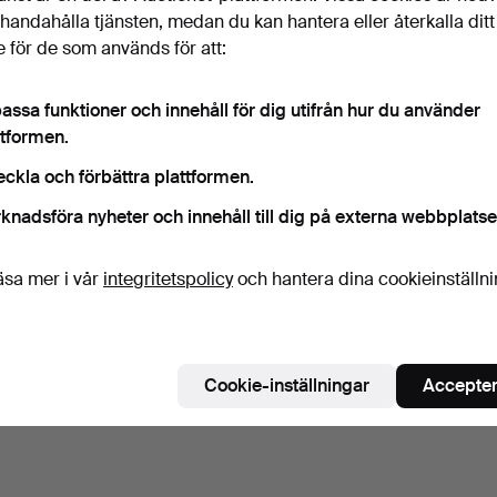
illhandahålla tjänsten, medan du kan hantera eller återkalla ditt
 för de som används för att:
assa funktioner och innehåll för dig utifrån hur du använder
ttformen.
eckla och förbättra plattformen.
knadsföra nyheter och innehåll till dig på externa webbplatse
SOFFBORD MED
PIET HEIN & BRUNO
SOFF
TRAVERTIN SKIVA, J.O.
MATHSSON. SOFFBORD.
VÄRL
CARLSSO…
SUPE…
Klubbades 17 maj 2025
Klubbades 11 maj 2025
Klubba
äsa mer i vår
integritetspolicy
och hantera dina cookieinställn
7 bud
4 bud
2 bud
59 USD
180 USD
85 U
Bevaka sökning
Cookie-inställningar
Accepter