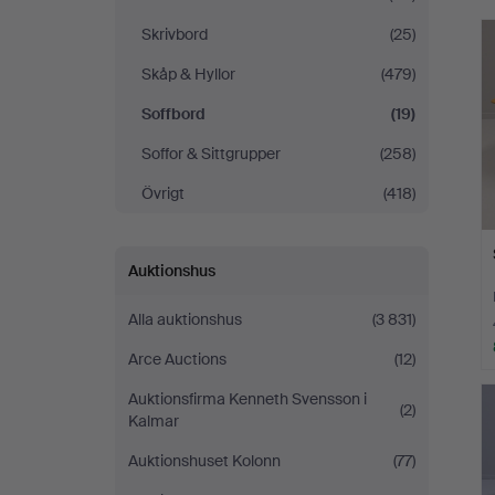
Skrivbord
(25)
Skåp & Hyllor
(479)
Soffbord
(19)
Soffor & Sittgrupper
(258)
Övrigt
(418)
Auktionshus
Alla auktionshus
(3 831)
Arce Auctions
(12)
Auktionsfirma Kenneth Svensson i
(2)
Kalmar
Auktionshuset Kolonn
(77)