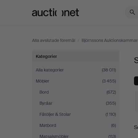
Auctionet.com
Alla avslutade föremål
/
Björnssons Auktionskammar
Soffbord
Kategorier
på
Alla kategorier
(38 011)
Möbler
(3 455)
Björnssons
Bord
(672)
Auktionskammare
Byråar
(355)
Fåtöljer & Stolar
(1 110)
S
Matbord
(6)
S
Matsalsmöbler
(113)