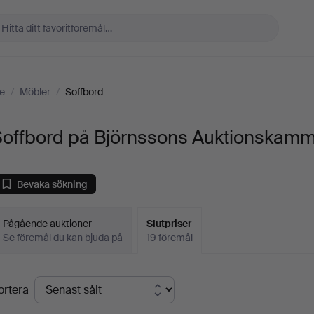
e
/
Möbler
/
Soffbord
Soffbord på Björnssons Auktionskam
Bevaka sökning
Pågående auktioner
Slutpriser
Se föremål du kan bjuda på
19 föremål
lutpriser
ortera