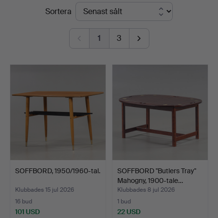
Slutpriser
Sortera
1
3
SOFFBORD, 1950/1960-tal.
SOFFBORD "Butlers Tray"
Mahogny, 1900-tale…
Klubbades 15 jul 2026
Klubbades 8 jul 2026
16 bud
1 bud
101 USD
22 USD