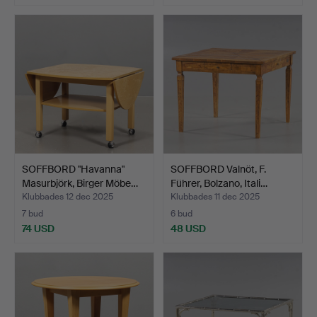
SOFFBORD "Havanna"
SOFFBORD Valnöt, F.
Masurbjörk, Birger Möbe…
Führer, Bolzano, Itali…
Klubbades 12 dec 2025
Klubbades 11 dec 2025
7 bud
6 bud
74 USD
48 USD