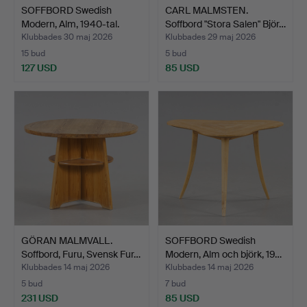
SOFFBORD Swedish
CARL MALMSTEN.
Modern, Alm, 1940-tal.
Soffbord "Stora Salen" Björ…
Klubbades 30 maj 2026
Klubbades 29 maj 2026
15 bud
5 bud
127 USD
85 USD
GÖRAN MALMVALL.
SOFFBORD Swedish
Soffbord, Furu, Svensk Fur…
Modern, Alm och björk, 19…
Klubbades 14 maj 2026
Klubbades 14 maj 2026
5 bud
7 bud
231 USD
85 USD