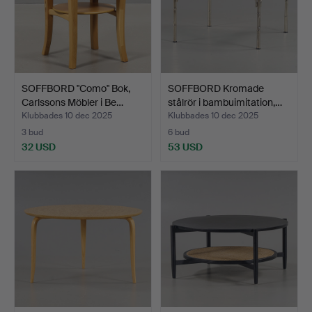
SOFFBORD "Como" Bok,
SOFFBORD Kromade
Carlssons Möbler i Be…
stålrör i bambuimitation,…
Klubbades 10 dec 2025
Klubbades 10 dec 2025
3 bud
6 bud
32 USD
53 USD