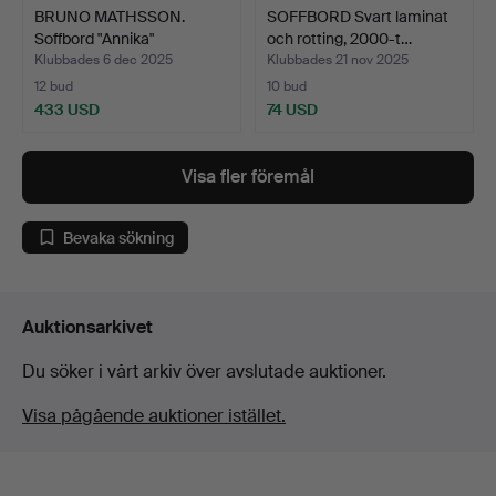
BRUNO MATHSSON.
SOFFBORD Svart laminat
Soffbord "Annika"
och rotting, 2000-t…
Masurbjö…
Klubbades 6 dec 2025
Klubbades 21 nov 2025
12 bud
10 bud
433 USD
74 USD
Visa fler föremål
Bevaka sökning
Auktionsarkivet
Du söker i vårt arkiv över avslutade auktioner.
Visa pågående auktioner istället.