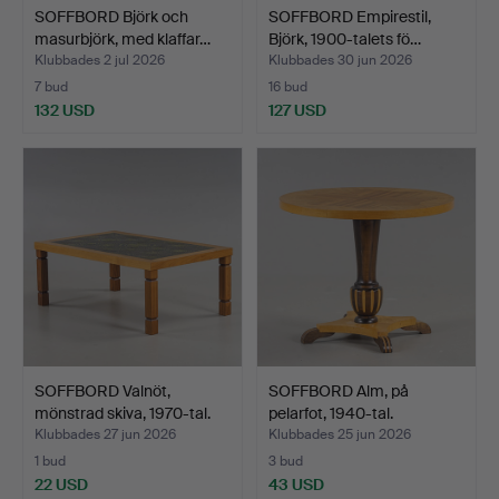
SOFFBORD Björk och
SOFFBORD Empirestil,
masurbjörk, med klaffar…
Björk, 1900-talets fö…
Klubbades 2 jul 2026
Klubbades 30 jun 2026
7 bud
16 bud
132 USD
127 USD
SOFFBORD Valnöt,
SOFFBORD Alm, på
mönstrad skiva, 1970-tal.
pelarfot, 1940-tal.
Klubbades 27 jun 2026
Klubbades 25 jun 2026
1 bud
3 bud
22 USD
43 USD