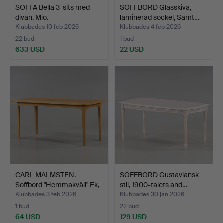
SOFFA Bella 3-sits med
SOFFBORD Glasskiva,
divan, Mio.
laminerad sockel, Samt…
Klubbades 10 feb 2026
Klubbades 4 feb 2026
22 bud
1 bud
633 USD
22 USD
CARL MALMSTEN.
SOFFBORD Gustaviansk
Soffbord "Hemmakväll" Ek,
stil, 1900-talets and…
1…
Klubbades 3 feb 2026
Klubbades 30 jan 2026
1 bud
22 bud
64 USD
129 USD