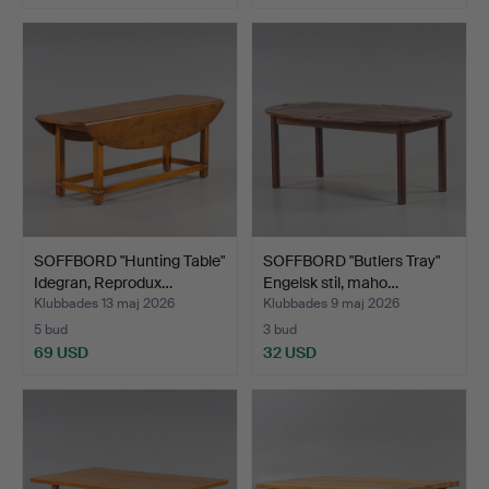
SOFFBORD "Hunting Table"
SOFFBORD "Butlers Tray"
Idegran, Reprodux…
Engelsk stil, maho…
Klubbades 13 maj 2026
Klubbades 9 maj 2026
5 bud
3 bud
69 USD
32 USD