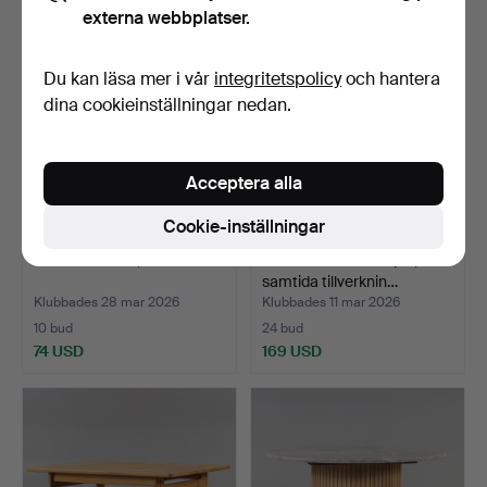
externa webbplatser.
Du kan läsa mer i vår
integritetspolicy
och hantera
dina cookieinställningar nedan.
Acceptera alla
Cookie-inställningar
SOFFBORD Ek, 2000-tal.
SOFFBORD "Air Ellips",
samtida tillverknin…
Klubbades 28 mar 2026
Klubbades 11 mar 2026
10 bud
24 bud
74 USD
169 USD