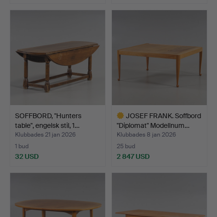
SOFFBORD, "Hunters
JOSEF FRANK. Soffbord
table", engelsk stil, 1…
"Diplomat" Modellnum…
Klubbades 21 jan 2026
Klubbades 8 jan 2026
1 bud
25 bud
32 USD
2 847 USD
Utvalt
föremål