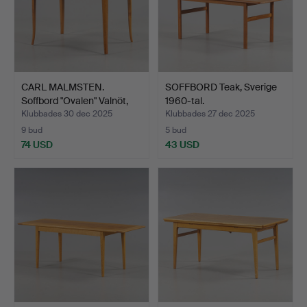
CARL MALMSTEN.
SOFFBORD Teak, Sverige
Soffbord "Ovalen" Valnöt,
1960-tal.
C…
Klubbades 30 dec 2025
Klubbades 27 dec 2025
9 bud
5 bud
74 USD
43 USD