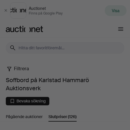
Auctionet
Visa
Stäng
Finns på Google Play
Auctionet.com
Filtrera
Soffbord
Soffbord på Karlstad Hammarö
på
Auktionsverk
Karlstad
Bevaka sökning
Hammarö
Pågående auktioner
Slutpriser
(126)
Auktionsverk