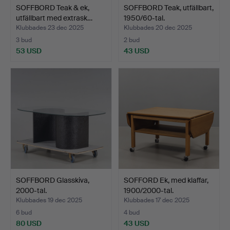
SOFFBORD Teak & ek,
SOFFBORD Teak, utfällbart,
utfällbart med extrask…
1950/60-tal.
Klubbades 23 dec 2025
Klubbades 20 dec 2025
3 bud
2 bud
53 USD
43 USD
SOFFBORD Glasskiva,
SOFFORD Ek, med klaffar,
2000-tal.
1900/2000-tal.
Klubbades 19 dec 2025
Klubbades 17 dec 2025
6 bud
4 bud
80 USD
43 USD