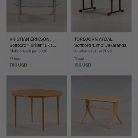
KRISTIAN ERIKSON.
TORBJÖRN AFDAL.
Soffbord "Furillen" Ek s…
Soffbord "Elmo" Jakaranda,
…
Klubbades 11 jun 2026
Klubbades 11 jun 2026
14 bud
11 bud
760 USD
190 USD