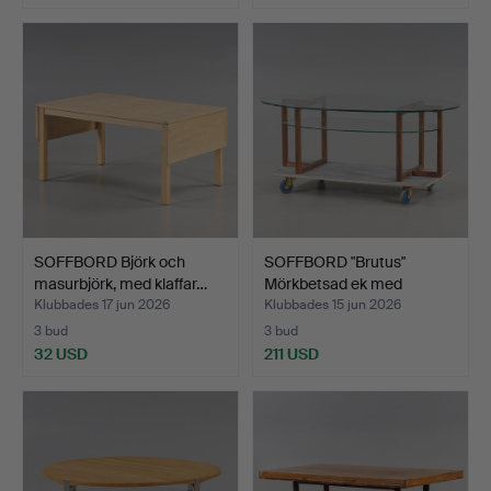
SOFFBORD Björk och
SOFFBORD "Brutus"
masurbjörk, med klaffar…
Mörkbetsad ek med
glassk…
Klubbades 17 jun 2026
Klubbades 15 jun 2026
3 bud
3 bud
32 USD
211 USD