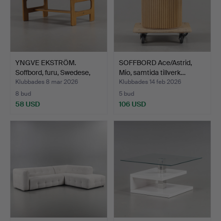
YNGVE EKSTRÖM.
SOFFBORD Ace/Astrid,
Soffbord, furu, Swedese,
Mio, samtida tillverk…
19…
Klubbades 8 mar 2026
Klubbades 14 feb 2026
8 bud
5 bud
58 USD
106 USD