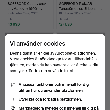
SOFFBORD Gustaviansk
SOFFBORD Teak, AB
stil, Mahogny, 1900-t…
Tengsjömöbler, Ulriceham…
Klubbades 2 maj 2026
Klubbades 30 apr 2026
5 bud
16 bud
43 USD
127 USD
Vi använder cookies
Denna tjänst är en del av Auctionet-plattformen.
Vissa cookies är nödvändiga för att tillhandahålla
tjänsten, medan du kan hantera eller återkalla ditt
samtycke för de som används för att:
Anpassa funktioner och innehåll för dig
SOFFBORD Björk & valnöt
SOFFBORD Rokokostil,
utifrån hur du använder plattformen.
med stålben, 1900-…
Casa Pagoda, 2000-tal.
Klubbades 20 apr 2026
Klubbades 2 apr 2026
Utveckla och förbättra plattformen.
10 bud
7 bud
90 USD
80 USD
Marknadsföra nyheter och innehåll till dig på