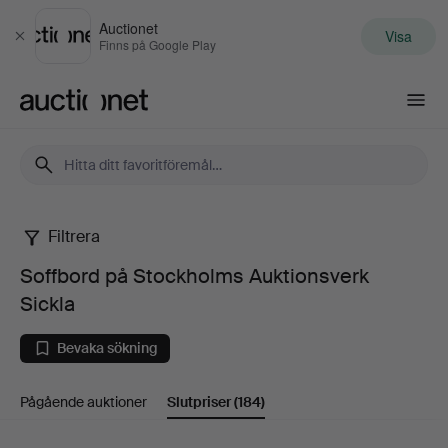
Auctionet
Visa
Stäng
Finns på Google Play
Auctionet.com
Filtrera
Soffbord
Soffbord på Stockholms Auktionsverk
på
Sickla
Stockholms
Bevaka sökning
Auktionsverk
Pågående auktioner
Slutpriser
(184)
Sickla