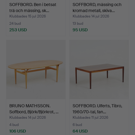
SOFFBORD. Ben i betsat
SOFFBORD, mässing och
trä och mässing, sk…
kromad metall, skiva…
Klubbades 15 jul 2026
Klubbades 14 jul 2026
24 bud
13 bud
253 USD
95 USD
BRUNO MATHSSON.
SOFFBORD. Ulferts, Tibro,
Soffbord, Björk/Björkrot, …
1960/70-tal, fan…
Klubbades 14 jul 2026
Klubbades 11 jul 2026
4 bud
6 bud
106 USD
64 USD