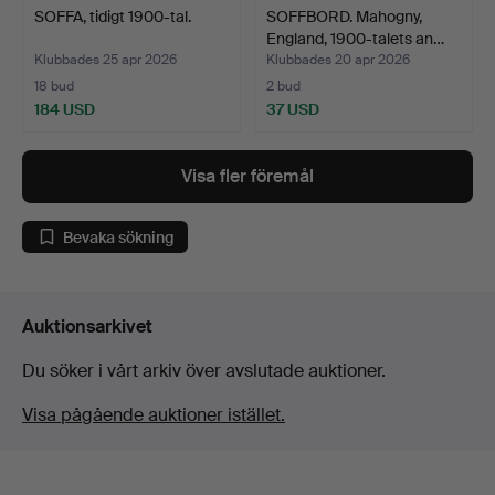
SOFFA, tidigt 1900-tal.
SOFFBORD. Mahogny,
England, 1900-talets an…
Klubbades 25 apr 2026
Klubbades 20 apr 2026
18 bud
2 bud
184 USD
37 USD
Visa fler föremål
Bevaka sökning
Auktionsarkivet
Du söker i vårt arkiv över avslutade auktioner.
Visa pågående auktioner istället.