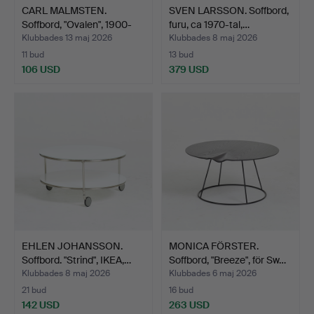
CARL MALMSTEN.
SVEN LARSSON. Soffbord,
Soffbord, "Ovalen", 1900-
furu, ca 1970-tal,…
ta…
Klubbades 13 maj 2026
Klubbades 8 maj 2026
11 bud
13 bud
106 USD
379 USD
EHLEN JOHANSSON.
MONICA FÖRSTER.
Soffbord. "Strind", IKEA,…
Soffbord, "Breeze", för Sw…
Klubbades 8 maj 2026
Klubbades 6 maj 2026
21 bud
16 bud
142 USD
263 USD