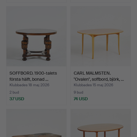
SOFFBORD. 1900-talets
CARL MALMSTEN.
första hälft, bonad …
"Ovalen", soffbord, björk, …
Klubbades 18 maj 2026
Klubbades 15 maj 2026
2 bud
9 bud
37 USD
74 USD