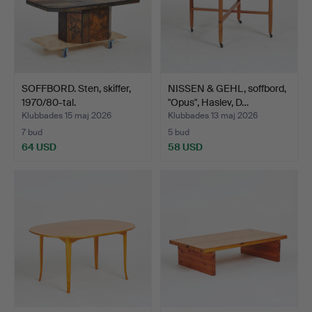
SOFFBORD. Sten, skiffer,
NISSEN & GEHL, soffbord,
1970/80-tal.
"Opus", Haslev, D…
Klubbades 15 maj 2026
Klubbades 13 maj 2026
7 bud
5 bud
64 USD
58 USD