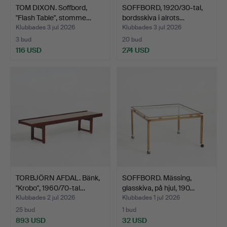
TOM DIXON. Soffbord,
SOFFBORD, 1920/30-tal,
"Flash Table", stomme…
bordsskiva i alrots…
Klubbades 3 jul 2026
Klubbades 3 jul 2026
3 bud
20 bud
116 USD
274 USD
TORBJÖRN AFDAL. Bänk,
SOFFBORD. Mässing,
"Krobo", 1960/70-tal…
glasskiva, på hjul, 190…
Klubbades 2 jul 2026
Klubbades 1 jul 2026
25 bud
1 bud
893 USD
32 USD