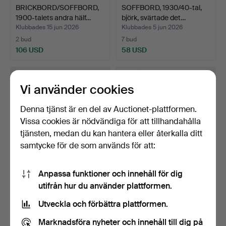
BRICKBORD/SOFFBORD,
SOFFBORD, 1930/40-tal,
1900-talets andra hälf…
björk, svärtade det…
Klubbades 15 jun 2026
Klubbades 5 jun 2026
2 bud
7 bud
106 USD
58 USD
Vi använder cookies
Denna tjänst är en del av Auctionet-plattformen.
Vissa cookies är nödvändiga för att tillhandahålla
tjänsten, medan du kan hantera eller återkalla ditt
samtycke för de som används för att:
Anpassa funktioner och innehåll för dig
SOFFBORD. Glasmäster
SOFFBORD. 1900-talets
utifrån hur du använder plattformen.
Markaryd, skiva kompo…
senare del, skiva i …
Klubbades 3 jun 2026
Klubbades 2 jun 2026
Utveckla och förbättra plattformen.
23 bud
4 bud
116 USD
43 USD
Marknadsföra nyheter och innehåll till dig på