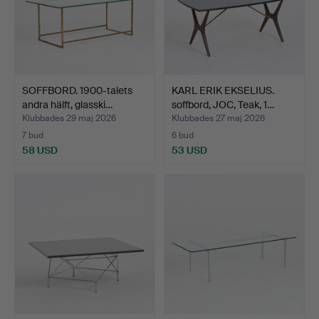
SOFFBORD. 1900-talets
KARL ERIK EKSELIUS.
andra hälft, glasski…
soffbord, JOC, Teak, 1…
Klubbades 29 maj 2026
Klubbades 27 maj 2026
7 bud
6 bud
58 USD
53 USD