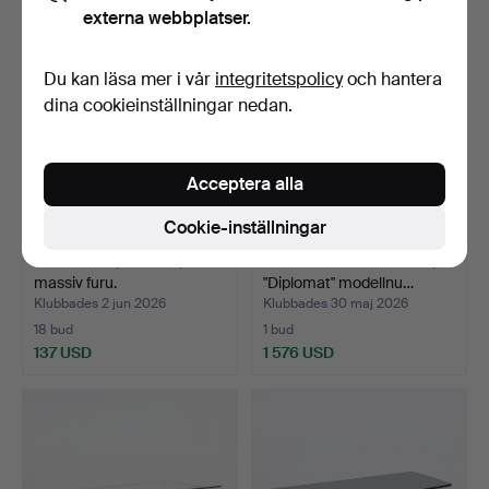
externa webbplatser.
Du kan läsa mer i vår
integritetspolicy
och hantera
dina cookieinställningar nedan.
Acceptera alla
Cookie-inställningar
SOFFBORD, 1970-tal,
JOSEF FRANK. Soffbord,
massiv furu.
"Diplomat" modellnu…
Klubbades 2 jun 2026
Klubbades 30 maj 2026
18 bud
1 bud
137 USD
1 576 USD