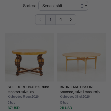
Slutpriser
Sortera
1
4
SOFFBORD. 1940 tal, rund
BRUNO MATHSSON.
fanerad skiva, ko…
Soffbord, skiva i masurbjö…
Klubbades 5 aug 2026
Klubbades 31 jul 2026
2 bud
16 bud
37 USD
211 USD