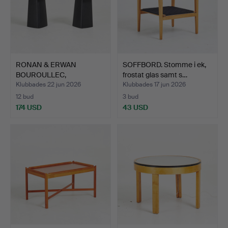
RONAN & ERWAN
SOFFBORD. Stomme i ek,
BOUROULLEC,
frostat glas samt s…
SIDOBORD, 1-par,…
Klubbades 22 jun 2026
Klubbades 17 jun 2026
12 bud
3 bud
174 USD
43 USD