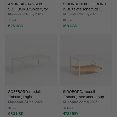
ANDREAS HANSEN.
SIDORBORD/SOFFBORD.
SOFFBORD, "Spider", för
1900 talets senare del…
Ei…
Klubbades 26 maj 2026
Klubbades 26 maj 2026
7 bud
19 bud
526 USD
158 USD
SOFFBORD, modell
SIDOBORD, modell
"Tabula", Fogia.
"Tabula", med undre hyllp…
Klubbades 23 maj 2026
Klubbades 22 maj 2026
31 bud
37 bud
683 USD
473 USD