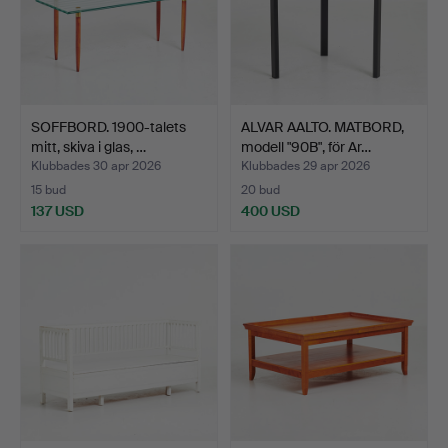
SOFFBORD. 1900-talets
ALVAR AALTO. MATBORD,
mitt, skiva i glas, …
modell "90B", för Ar…
Klubbades 30 apr 2026
Klubbades 29 apr 2026
15 bud
20 bud
137 USD
400 USD