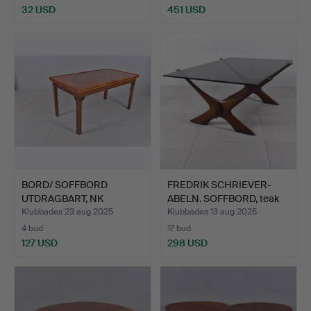
32 USD
451 USD
BORD/ SOFFBORD
FREDRIK SCHRIEVER-
UTDRAGBART, NK
ABELN. SOFFBORD, teak
Nordiska Kom…
me…
Klubbades 23 aug 2025
Klubbades 13 aug 2025
4 bud
17 bud
127 USD
298 USD