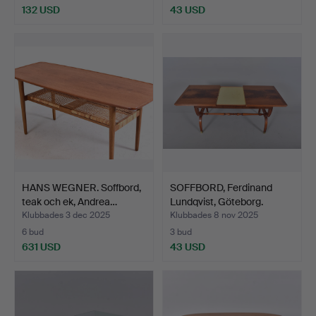
132 USD
43 USD
HANS WEGNER. Soffbord,
SOFFBORD, Ferdinand
teak och ek, Andrea…
Lundqvist, Göteborg.
Klubbades 3 dec 2025
Klubbades 8 nov 2025
6 bud
3 bud
631 USD
43 USD