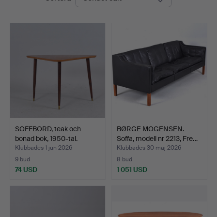
SOFFBORD, teak och
BØRGE MOGENSEN.
bonad bok, 1950-tal.
Soffa, modell nr 2213, Fre…
Klubbades 1 jun 2026
Klubbades 30 maj 2026
9 bud
8 bud
74 USD
1 051 USD