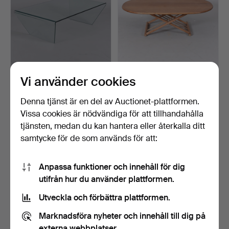
Vi använder cookies
SOFFBORD, 2000-tal,
SOFFBORD, Haslev
formpressad glas.
Möbelsnedkeri, Danmark.
Klubbades 6 nov 2025
Klubbades 20 okt 2025
Denna tjänst är en del av Auctionet-plattformen.
16 bud
2 bud
Vissa cookies är nödvändiga för att tillhandahålla
211 USD
37 USD
tjänsten, medan du kan hantera eller återkalla ditt
samtycke för de som används för att:
Anpassa funktioner och innehåll för dig
utifrån hur du använder plattformen.
Utveckla och förbättra plattformen.
Marknadsföra nyheter och innehåll till dig på
externa webbplatser.