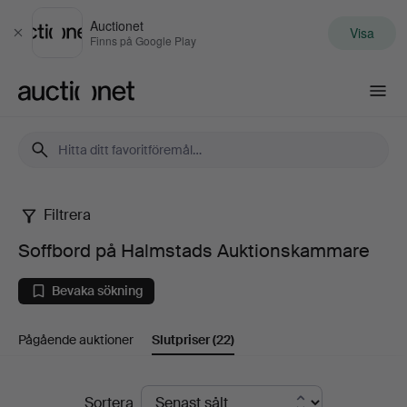
Auctionet
Visa
Stäng
Finns på Google Play
Auctionet.com
Filtrera
Soffbord
Soffbord på Halmstads Auktionskammare
på
Bevaka sökning
Halmstads
Pågående auktioner
Slutpriser
(22)
Auktionskammare
Slutpriser
Sortera