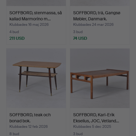
SOFFBORD, stenmassa, så
SOFFBORD, trä, Gangsø
kallad Marmorino m…
Møbler, Danmark.
Klubbades 16 maj 2026
Klubbades 24 mar 2026
4 bud
3 bud
211 USD
74 USD
SOFFBORD, teak och
SOFFBORD, Karl-Erik
bonad bok.
Ekselius, JOC, Vetland…
Klubbades 12 feb 2026
Klubbades 5 dec 2025
8 bud
3 bud