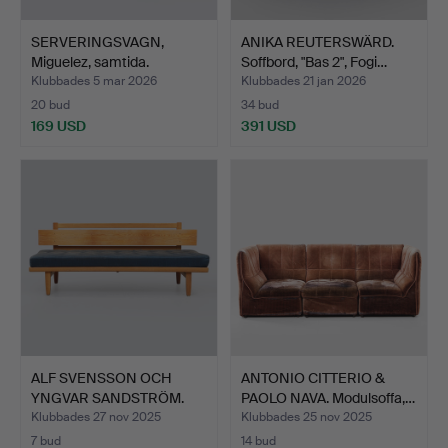
SERVERINGSVAGN,
ANIKA REUTERSWÄRD.
Miguelez, samtida.
Soffbord, "Bas 2", Fogi…
Klubbades 5 mar 2026
Klubbades 21 jan 2026
20 bud
34 bud
169 USD
391 USD
ALF SVENSSON OCH
ANTONIO CITTERIO &
YNGVAR SANDSTRÖM.
PAOLO NAVA. Modulsoffa,…
Dagbädd…
Klubbades 27 nov 2025
Klubbades 25 nov 2025
7 bud
14 bud