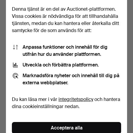
Denna tjänst är en del av Auctionet-plattformen.
Vissa cookies är nödvändiga för att tillhandahålla
tjänsten, medan du kan hantera eller återkalla ditt
samtycke för de som används för att:
YNGVE EKSTRÖM.
SOFFBORD, Masurbjörk,
Anpassa funktioner och innehåll för dig
Soffbord, Swedese,
superellips, Bruno M…
utifrån hur du använder plattformen.
brännmär…
Klubbades 21 nov 2025
Klubbades 14 okt 2025
Utveckla och förbättra plattformen.
5 bud
2 bud
159 USD
254 USD
Marknadsföra nyheter och innehåll till dig på
Utvalt
externa webbplatser.
föremål
Du kan läsa mer i vår
integritetspolicy
och hantera
dina cookieinställningar nedan.
Acceptera alla