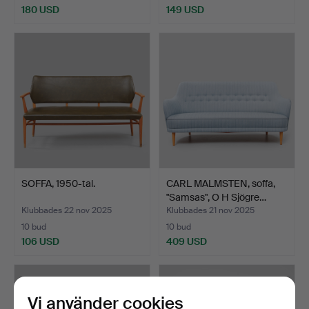
180 USD
149 USD
SOFFA, 1950-tal.
CARL MALMSTEN, soffa,
"Samsas", O H Sjögre…
Klubbades 22 nov 2025
Klubbades 21 nov 2025
10 bud
10 bud
106 USD
409 USD
Vi använder cookies