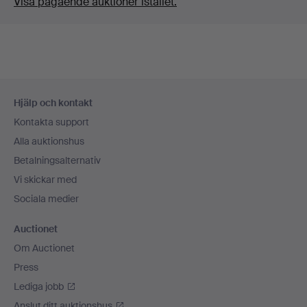
Visa pågående auktioner istället.
Sidfotsnavigation
Hjälp och kontakt
Kontakta support
Alla auktionshus
Betalningsalternativ
Vi skickar med
Sociala medier
Auctionet
Om Auctionet
Press
Lediga jobb
Anslut ditt auktionshus