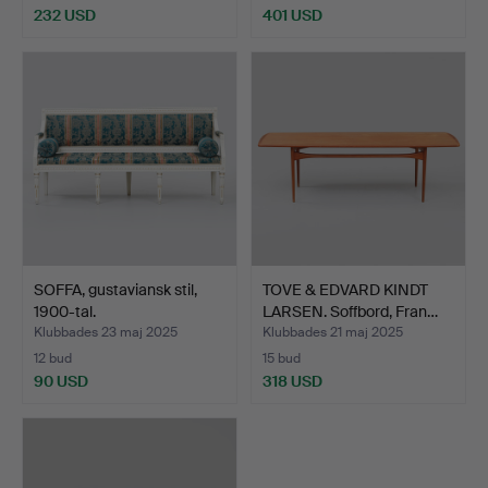
232 USD
401 USD
SOFFA, gustaviansk stil,
TOVE & EDVARD KINDT
1900-tal.
LARSEN. Soffbord, Fran…
Klubbades 23 maj 2025
Klubbades 21 maj 2025
12 bud
15 bud
90 USD
318 USD