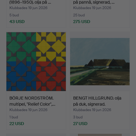
(1896–1950). olja på …
på pannå, signerad, …
Klubbades 19 jun 2026
Klubbades 19 jun 2026
5 bud
25 bud
43 USD
275 USD
BÖRJE NORDSTRÖM.
BENGT HILLGRUND. olja
multipel, "Relief Color",…
på duk, signerad.
Klubbades 19 jun 2026
Klubbades 19 jun 2026
1 bud
3 bud
22 USD
27 USD