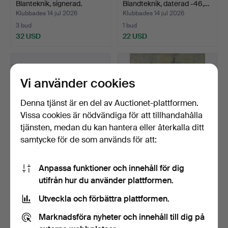
Blanteknik, signerad.
Blandteknik, daterad -46,…
Klubbades 14 jul 2026
Klubbades 14 jul 2026
3 bud
1 bud
32 USD
22 USD
Vi använder cookies
Denna tjänst är en del av Auctionet-plattformen.
Vissa cookies är nödvändiga för att tillhandahålla
tjänsten, medan du kan hantera eller återkalla ditt
samtycke för de som används för att:
INGA FALKE ANDERSSON.
EINAR EMLAND. Olja på
Anpassa funktioner och innehåll för dig
Olja på duk, stilleb…
duk, blomsterstilleb…
utifrån hur du använder plattformen.
Klubbades 13 jul 2026
Klubbades 13 jul 2026
1 bud
11 bud
Utveckla och förbättra plattformen.
22 USD
95 USD
Marknadsföra nyheter och innehåll till dig på