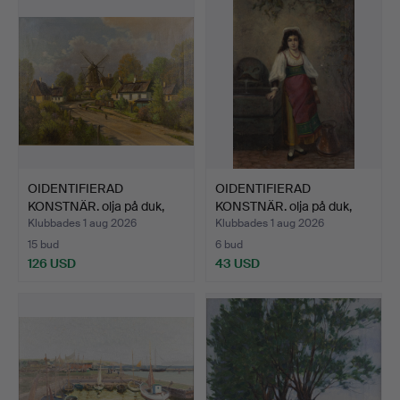
OIDENTIFIERAD
OIDENTIFIERAD
KONSTNÄR. olja på duk,
KONSTNÄR. olja på duk,
signe…
signe…
Klubbades 1 aug 2026
Klubbades 1 aug 2026
15 bud
6 bud
126 USD
43 USD