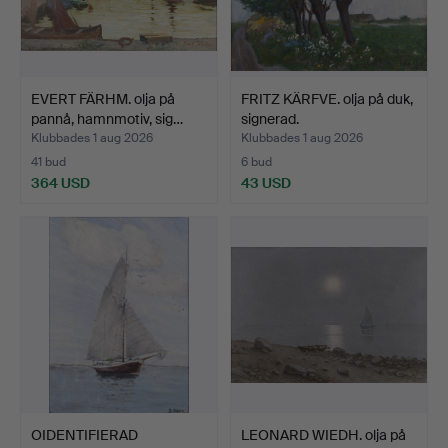
EVERT FÄRHM. olja på
FRITZ KÄRFVE. olja på duk,
pannå, hamnmotiv, sig…
signerad.
Klubbades 1 aug 2026
Klubbades 1 aug 2026
41 bud
6 bud
364 USD
43 USD
OIDENTIFIERAD
LEONARD WIEDH. olja på