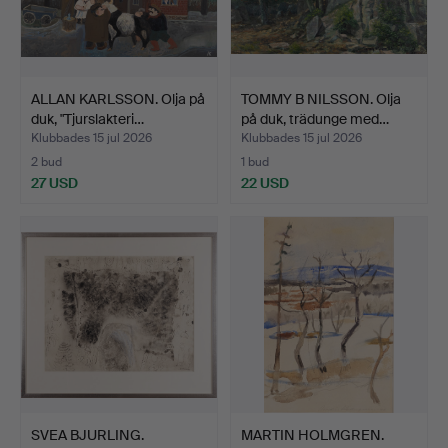
ALLAN KARLSSON. Olja på
TOMMY B NILSSON. Olja
duk, "Tjurslakteri…
på duk, trädunge med…
Klubbades 15 jul 2026
Klubbades 15 jul 2026
2 bud
1 bud
27 USD
22 USD
SVEA BJURLING.
MARTIN HOLMGREN.