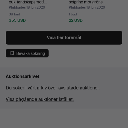
duk, landskapsmoti…
solgrind mot gröns…
Klubbades 18 jun 2026
Klubbades 18 jun 2026
38 bud
1 bud
355 USD
22 USD
Visa fler föremål
Bevaka sökning
Auktionsarkivet
Du söker i vårt arkiv över avslutade auktioner.
Visa pågående auktioner istället.