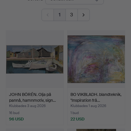
1
3
JOHN BÖRÉN. Olja på
BO VIKBLADH. blandteknik,
pannå, hamnmotiv, sign…
"Inspiration frå…
Klubbades 3 aug 2026
Klubbades 1 aug 2026
16 bud
1 bud
96 USD
22 USD