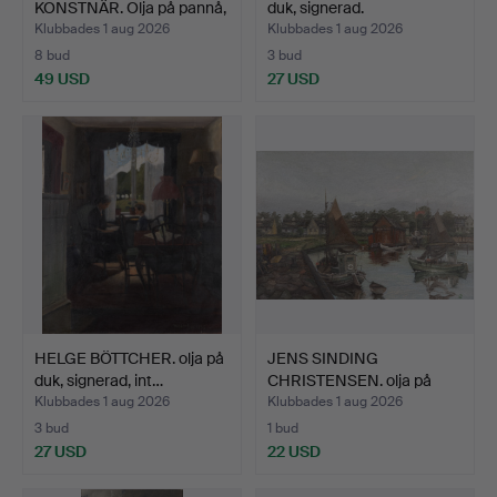
KONSTNÄR. Olja på pannå,
duk, signerad.
seg…
Klubbades 1 aug 2026
Klubbades 1 aug 2026
8 bud
3 bud
49 USD
27 USD
HELGE BÖTTCHER. olja på
JENS SINDING
duk, signerad, int…
CHRISTENSEN. olja på
duk, ham…
Klubbades 1 aug 2026
Klubbades 1 aug 2026
3 bud
1 bud
27 USD
22 USD