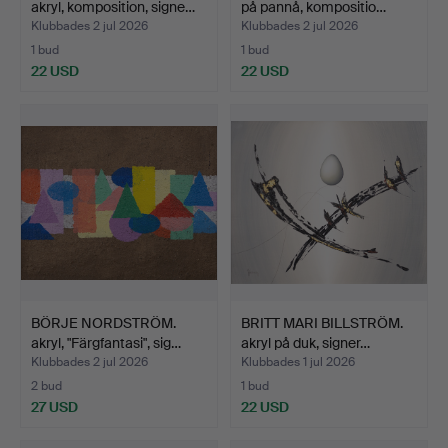
akryl, komposition, signe…
på pannå, kompositio…
Klubbades 2 jul 2026
Klubbades 2 jul 2026
1 bud
1 bud
22 USD
22 USD
BÖRJE NORDSTRÖM.
BRITT MARI BILLSTRÖM.
akryl, "Färgfantasi", sig…
akryl på duk, signer…
Klubbades 2 jul 2026
Klubbades 1 jul 2026
2 bud
1 bud
27 USD
22 USD