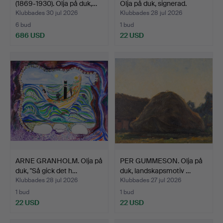
(1869-1930). Olja på duk,…
Olja på duk, signerad.
Klubbades 30 jul 2026
Klubbades 28 jul 2026
6 bud
1 bud
686 USD
22 USD
Utvalt
föremål
ARNE GRANHOLM. Olja på
PER GUMMESON. Olja på
duk, "Så gick det h…
duk, landskapsmotiv …
Klubbades 28 jul 2026
Klubbades 27 jul 2026
1 bud
1 bud
22 USD
22 USD