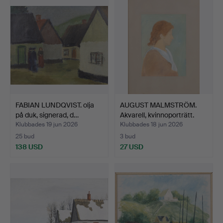
FABIAN LUNDQVIST. olja
AUGUST MALMSTRÖM.
på duk, signerad, d…
Akvarell, kvinnoporträtt.
Klubbades 19 jun 2026
Klubbades 18 jun 2026
25 bud
3 bud
138 USD
27 USD