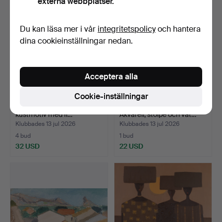
externa webbplatser.
Du kan läsa mer i vår
integritetspolicy
och hantera
dina cookieinställningar nedan.
Acceptera alla
Cookie-inställningar
ESKIL SKANS. Olja på duk,
JOHNNY ANDERSSON.
kustmotiv med fi…
Akvarell, stolpe och vat…
Klubbades 13 jul 2026
Klubbades 13 jul 2026
4 bud
1 bud
32 USD
22 USD