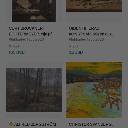
CURT BRÜCKNER-
OIDENTIFIERAD
ECHTERMEYER. olja på
KONSTNÄR. olja på duk,
pannå, …
still…
Klubbades 1 aug 2026
Klubbades 1 aug 2026
15 bud
4 bud
185 USD
32 USD
ALFRED BERGSTRÖM
CHRISTER SVANBERG.