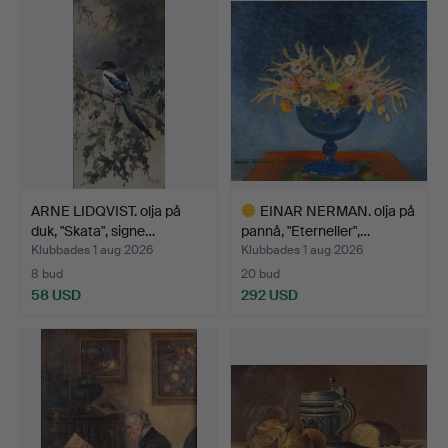
ARNE LIDQVIST. olja på
EINAR NERMAN. olja på
duk, "Skata", signe…
pannå, "Eterneller",…
Klubbades 1 aug 2026
Klubbades 1 aug 2026
8 bud
20 bud
58 USD
292 USD
Utvalt
föremål