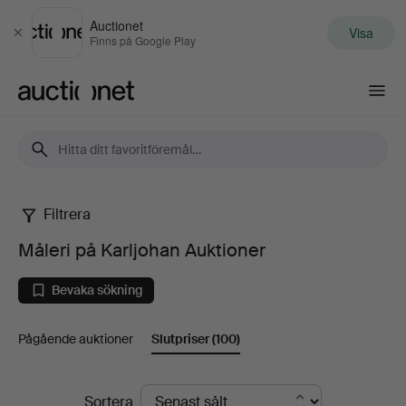
Auctionet
Visa
Stäng
Finns på Google Play
Auctionet.com
Filtrera
Måleri
Måleri på Karljohan Auktioner
på
Bevaka sökning
Karljohan
Pågående auktioner
Slutpriser
(100)
Auktioner
Slutpriser
Sortera