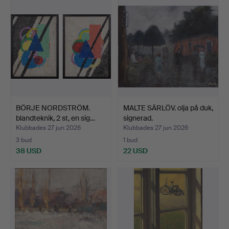
BÖRJE NORDSTRÖM.
MALTE SÄRLÖV. olja på duk,
blandteknik, 2 st, en sig…
signerad.
Klubbades 27 jun 2026
Klubbades 27 jun 2026
3 bud
1 bud
38 USD
22 USD