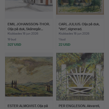
EMIL JOHANSSON-THOR.
CARL JULIUS. Olja på duk,
Olja på duk, Skånegår…
"Ven", signerad.
Klubbades 18 jun 2026
Klubbades 18 jun 2026
19 bud
1 bud
327 USD
22 USD
ESTER ALMQVIST. Olja på
PER ENGLESON. Akvarell,