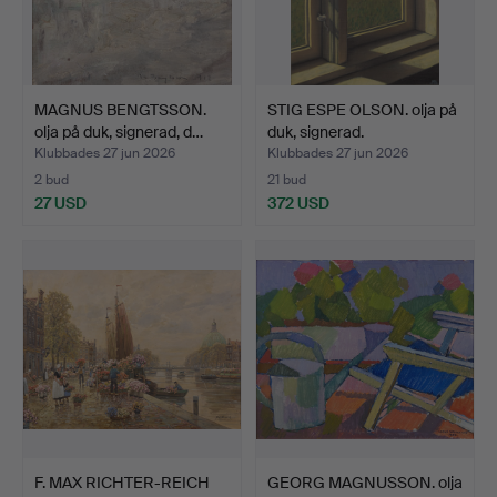
MAGNUS BENGTSSON.
STIG ESPE OLSON. olja på
olja på duk, signerad, d…
duk, signerad.
Klubbades 27 jun 2026
Klubbades 27 jun 2026
2 bud
21 bud
27 USD
372 USD
F. MAX RICHTER-REICH
GEORG MAGNUSSON. olja