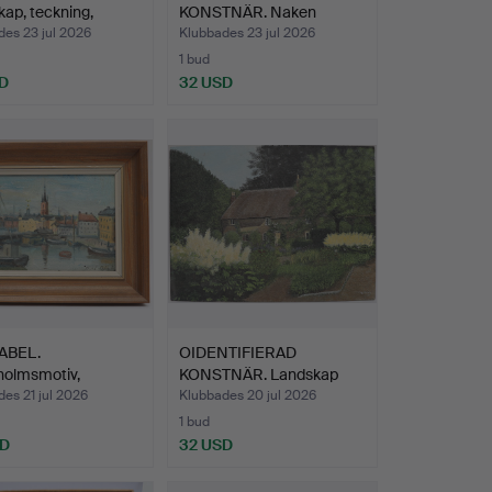
ap, teckning,
KONSTNÄR. Naken
…
kvinna, kolt…
es 23 jul 2026
Klubbades 23 jul 2026
1 bud
D
32 USD
ABEL.
OIDENTIFIERAD
holmsmotiv,
KONSTNÄR. Landskap
lning på…
med hus, …
es 21 jul 2026
Klubbades 20 jul 2026
1 bud
SD
32 USD