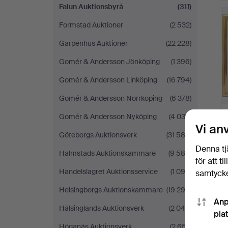
Falun Auktionsbyrå
(311)
Formstad Auktioner
(2 532)
Garpenhus Auktioner
(22 228)
Gomér & Andersson Jönköping
(1 396)
Gomér & Andersson Linköping
(16 794)
Gomér & Andersson Norrköping
(6 378)
Gomér & Andersson Nyköping
(4 034)
Vi an
Göteborgs Auktionsverk
(31 586)
Denna tj
Halmstads Auktionskammare
(9 586)
för att t
Handelslagret Auktionsservice
(1 090)
samtycke
Helsingborgs Auktionskammare
(19 295)
Anp
Hälsinglands Auktionsverk
(2 049)
pla
Höganäs Auktionsverk
(2 657)