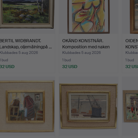
BERTIL WIDBRANDT.
OKÄND KONSTNÄR.
OIDEN
Landskap, oljemålningpå …
Komposition med naken
KONST
kvin…
med f
Klubbades 5 aug 2026
Klubbades 5 aug 2026
Klubba
1 bud
1 bud
1 bud
32 USD
32 USD
32 US