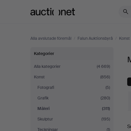
Auctionet.com
Alla avslutade föremål
/
Falun Auktionsbyrå
/
Konst
Måleri
Kategorier
M
på
Alla kategorier
(4 669)
Konst
(856)
Falun
Fotografi
(5)
Auktionsbyrå
Grafik
(280)
Måleri
(311)
S
Skulptur
(195)
S
Teckningar
(1)