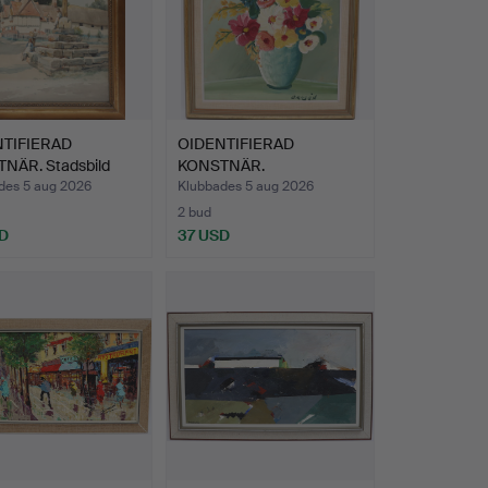
TIFIERAD
OIDENTIFIERAD
NÄR. Stadsbild
KONSTNÄR.
igu…
Blomstilleben, olj…
des 5 aug 2026
Klubbades 5 aug 2026
2 bud
D
37 USD