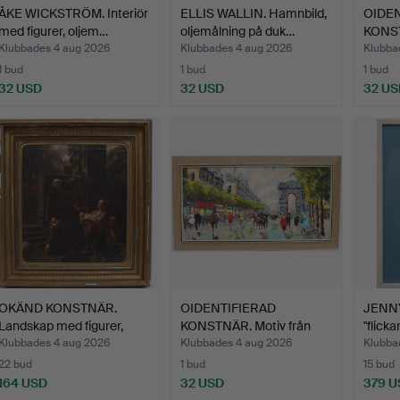
ÅKE WICKSTRÖM. Interiör
ELLIS WALLIN. Hamnbild,
OIDEN
med figurer, oljem…
oljemålning på duk…
KONST
paris, 
Klubbades 4 aug 2026
Klubbades 4 aug 2026
Klubba
1 bud
1 bud
1 bud
32 USD
32 USD
32 US
OKÄND KONSTNÄR.
OIDENTIFIERAD
JENN
Landskap med figurer,
KONSTNÄR. Motiv från
"flick
1800…
Paris, …
Klubbades 4 aug 2026
Klubbades 4 aug 2026
Klubba
22 bud
1 bud
15 bud
164 USD
32 USD
379 U