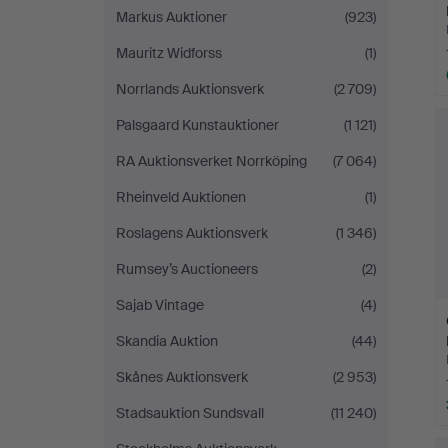
Markus Auktioner
(923)
Mauritz Widforss
(1)
Norrlands Auktionsverk
(2 709)
Palsgaard Kunstauktioner
(1 121)
RA Auktionsverket Norrköping
(7 064)
Rheinveld Auktionen
(1)
Roslagens Auktionsverk
(1 346)
Rumsey’s Auctioneers
(2)
Sajab Vintage
(4)
Skandia Auktion
(44)
Skånes Auktionsverk
(2 953)
Stadsauktion Sundsvall
(11 240)