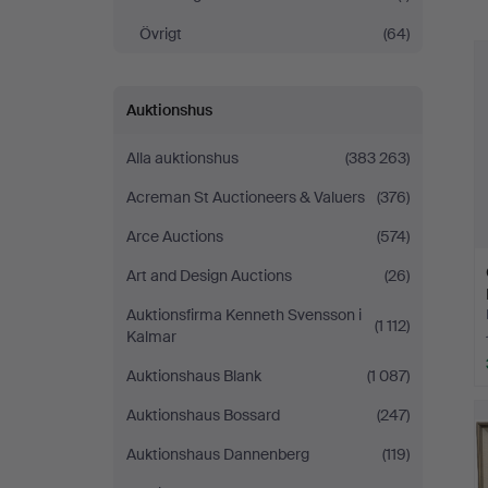
Övrigt
(64)
Auktionshus
Alla auktionshus
(383 263)
Acreman St Auctioneers & Valuers
(376)
Arce Auctions
(574)
Art and Design Auctions
(26)
Auktionsfirma Kenneth Svensson i
(1 112)
Kalmar
Auktionshaus Blank
(1 087)
Auktionshaus Bossard
(247)
Auktionshaus Dannenberg
(119)