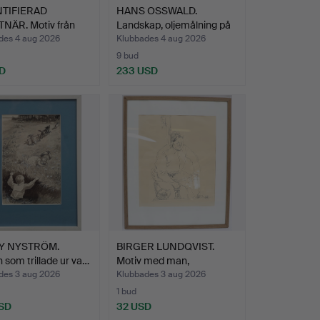
TIFIERAD
HANS OSSWALD.
NÄR. Motiv från
Landskap, oljemålning på
…
duk…
des 4 aug 2026
Klubbades 4 aug 2026
9 bud
D
233 USD
Y NYSTRÖM.
BIRGER LUNDQVIST.
an som trillade ur va…
Motiv med man,
tuschteck…
des 3 aug 2026
Klubbades 3 aug 2026
1 bud
SD
32 USD