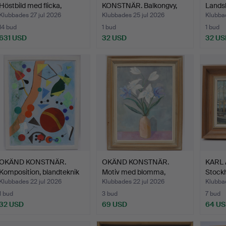
Höstbild med flicka,
KONSTNÄR. Balkongvy,
Landsk
bland…
akvarel…
signer
Klubbades 27 jul 2026
Klubbades 25 jul 2026
Klubbad
14 bud
1 bud
1 bud
631 USD
32 USD
32 US
OKÄND KONSTNÄR.
OKÄND KONSTNÄR.
KARL 
Komposition, blandteknik
Motiv med blomma,
Stock
p…
oljemåln…
oljemå
Klubbades 22 jul 2026
Klubbades 22 jul 2026
Klubbad
1 bud
3 bud
7 bud
32 USD
69 USD
64 U