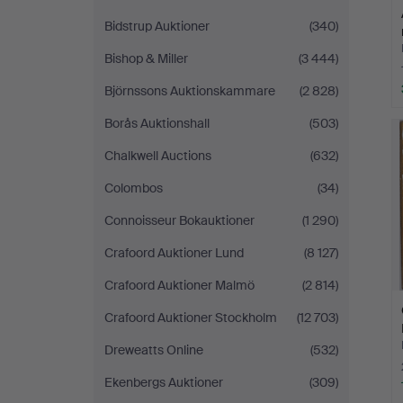
Bidstrup Auktioner
(340)
Bishop & Miller
(3 444)
Björnssons Auktionskammare
(2 828)
Borås Auktionshall
(503)
Chalkwell Auctions
(632)
Colombos
(34)
Connoisseur Bokauktioner
(1 290)
Crafoord Auktioner Lund
(8 127)
Crafoord Auktioner Malmö
(2 814)
Crafoord Auktioner Stockholm
(12 703)
Dreweatts Online
(532)
Ekenbergs Auktioner
(309)