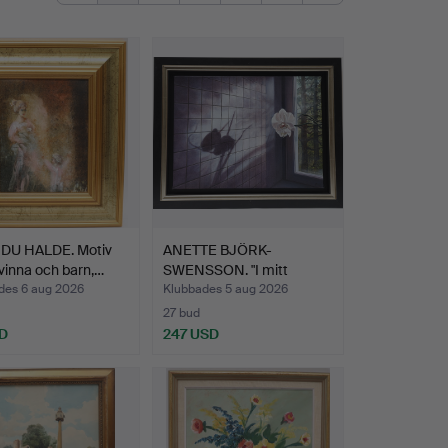
 DU HALDE. Motiv
ANETTE BJÖRK-
vinna och barn,…
SWENSSON. "I mitt
fönster" Ol…
des 6 aug 2026
Klubbades 5 aug 2026
27 bud
D
247 USD