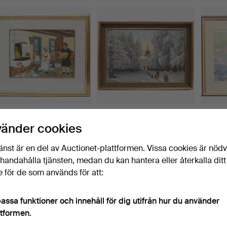
ERKERS MARIE
OKÄND KONSTNÄR.
CALLE
PERSSON. Interiör med
OLJA PÅ DUK,
"Koppa
vänder cookies
figurer…
Vinterlandska…
akv…
Klubbades 3 aug 2026
Klubbades 31 jul 2026
Klubbad
2 bud
1 bud
1 bud
änst är en del av Auctionet-plattformen. Vissa cookies är nöd
37 USD
32 USD
32 US
illhandahålla tjänsten, medan du kan hantera eller återkalla ditt
 för de som används för att:
assa funktioner och innehåll för dig utifrån hur du använder
ttformen.