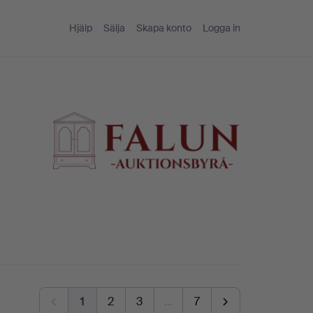
Hjälp
Sälja
Skapa konto
Logga in
1
2
3
…
7