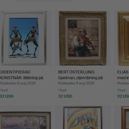
OIDENTIFIERAD
BERT ÖSTERLUND.
ELIAS
KONSTNÄR. Målning på
Spelman, oljemålning på
med k
pannå, …
du…
Klubbades 6 aug 2026
Klubbades 6 aug 2026
Klubba
1 bud
1 bud
1 bud
32 USD
32 USD
32 US