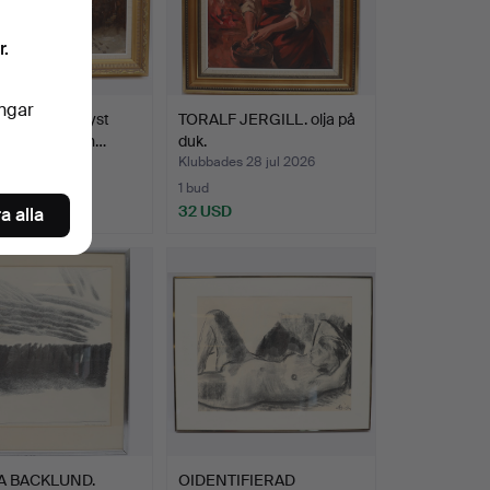
r.
ingar
MITH. Månbelyst
TORALF JERGILL. olja på
ild, oljemålnin…
duk.
es 29 jul 2026
Klubbades 28 jul 2026
1 bud
SD
32 USD
a alla
A BACKLUND.
OIDENTIFIERAD