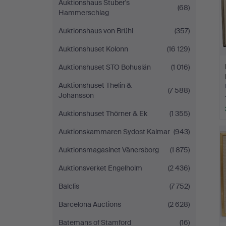
Auktionshaus Stuber's
(68)
Hammerschlag
Auktionshaus von Brühl
(357)
Auktionshuset Kolonn
(16 129)
Auktionshuset STO Bohuslän
(1 016)
Auktionshuset Thelin &
(7 588)
Johansson
Auktionshuset Thörner & Ek
(1 355)
Auktionskammaren Sydost Kalmar
(943)
Auktionsmagasinet Vänersborg
(1 875)
Auktionsverket Engelholm
(2 436)
Balclis
(7 752)
Barcelona Auctions
(2 628)
Batemans of Stamford
(16)