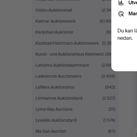
Utv
Höörs Auktionshall
(2 340)
Mar
Kalmar Auktionsverk
(10 899)
Du kan l
Karljohan Auktioner
(100)
nedan.
Karlstad Hammarö Auktionsverk
(5 287)
Kunst- und Auktionshaus Kleinhenz
(388)
Laholms Auktionskammare
(2 863)
Lawrences Auctioneers
(3 458)
Leiflers Auktionshus
(943)
Limhamns Auktionsbyrå
(2 927)
Lyme Bay Auctions
(27)
Lysekils Auktionsbyrå
(1 574)
Ma San Auction
(67)