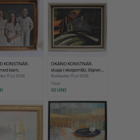
D KONSTNÄR.
OKÄND KONSTNÄR.
med barn,
stuga i skogsmiljö, Signer…
lnin…
es 17 jul 2026
Klubbades 17 jul 2026
1 bud
SD
32 USD