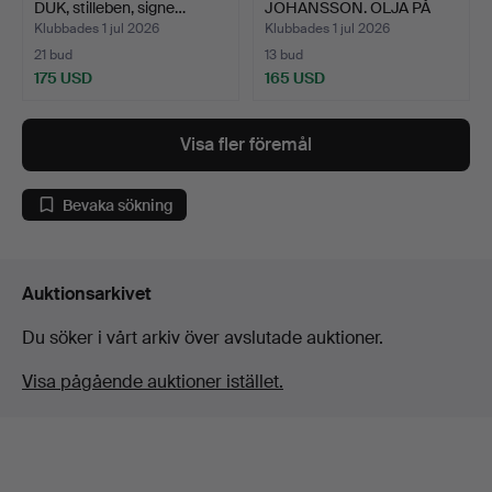
DUK, stilleben, signe…
JOHANSSON. OLJA PÅ
DUK, signe…
Klubbades 1 jul 2026
Klubbades 1 jul 2026
21 bud
13 bud
175 USD
165 USD
Visa fler föremål
Bevaka sökning
Auktionsarkivet
Du söker i vårt arkiv över avslutade auktioner.
Visa pågående auktioner istället.