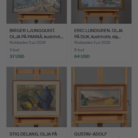
BIRGER LJUNGQUIST.
ERIC LUNDGREN. OLJA
OLJA PÅ PANNÅ, kustmot…
PÅ DUK, kustmotiv, sig…
Klubbades 3 jul 2026
Klubbades 3 jul 2026
3 bud
8 bud
37 USD
64 USD
STIG DELANG. OLJA PÅ
GUSTAV-ADOLF