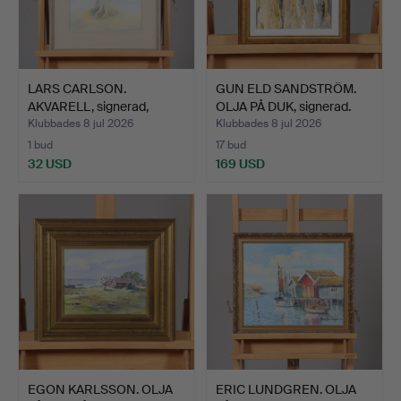
LARS CARLSON.
GUN ELD SANDSTRÖM.
AKVARELL, signerad,
OLJA PÅ DUK, signerad.
daterad …
Klubbades 8 jul 2026
Klubbades 8 jul 2026
1 bud
17 bud
32 USD
169 USD
EGON KARLSSON. OLJA
ERIC LUNDGREN. OLJA