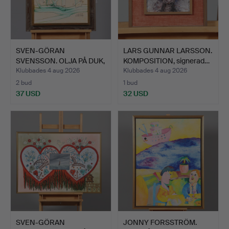
SVEN-GÖRAN
LARS GUNNAR LARSSON.
SVENSSON. OLJA PÅ DUK,
KOMPOSITION, signerad…
signerad.
Klubbades 4 aug 2026
Klubbades 4 aug 2026
2 bud
1 bud
37 USD
32 USD
SVEN-GÖRAN
JONNY FORSSTRÖM.