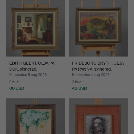
föremål
EDITH GEERT. OLJA PÅ
FRIDEBORG BRYTH. OLJA
DUK, signerad.
PÅ PANNÅ, signerad.
Klubbades 5 aug 2026
Klubbades 4 aug 2026
9 bud
3 bud
80 USD
43 USD