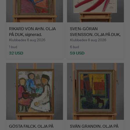
RIKARD VON AHN. OLJA
SVEN-GÖRAN
PÅ DUK, signerad.
SVENSSON. OLJA PÅ DUK,
signerad…
Klubbades 6 aug 2026
Klubbades 6 aug 2026
1 bud
6 bud
32 USD
59 USD
GÖSTA FALCK. OLJA PÅ
SVÄN GRANDIN. OLJA PÅ