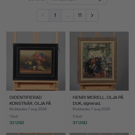
1
…
11
OIDENTIFIERAD
HENRI MORELL. OLJA PÅ
KONSTNÄR. OLJA PÅ
DUK, signerad.
PANNÅ, sti…
Klubbades 7 aug 2026
Klubbades 7 aug 2026
1 bud
3 bud
32 USD
37 USD