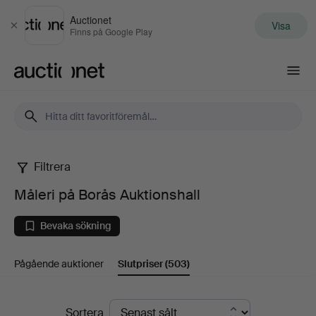
Auctionet
Visa
Stäng
Finns på Google Play
Auctionet.com
Filtrera
Måleri
Måleri på Borås Auktionshall
på
Bevaka sökning
Borås
Pågående auktioner
Slutpriser
(503)
Auktionshall
Slutpriser
Sortera