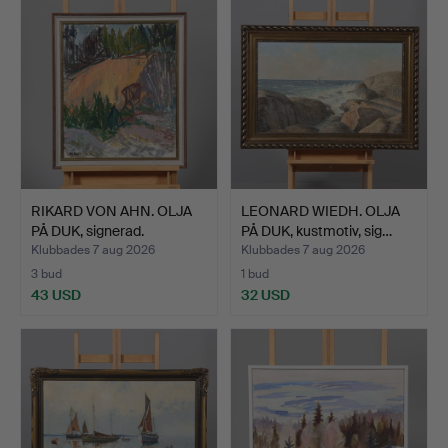
RIKARD VON AHN. OLJA
LEONARD WIEDH. OLJA
PÅ DUK, signerad.
PÅ DUK, kustmotiv, sig…
Klubbades 7 aug 2026
Klubbades 7 aug 2026
3 bud
1 bud
43 USD
32 USD