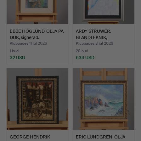
EBBE HÖGLUND. OLJA PÅ
ARDY STRÜWER.
DUK, signerad.
BLANDTEKNIK,
"Rainbowbeauty"…
Klubbades 11 jul 2026
Klubbades 8 jul 2026
1 bud
28 bud
32 USD
633 USD
GEORGE HENDRIK
ERIC LUNDGREN. OLJA