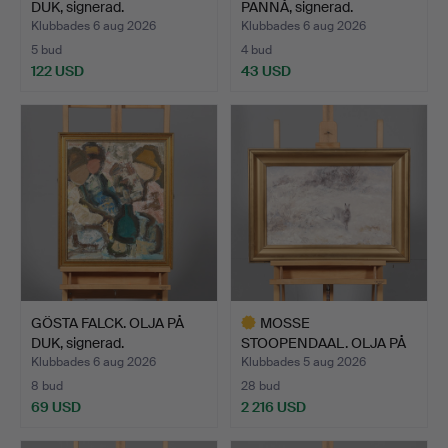
DUK, signerad.
PANNÅ, signerad.
Klubbades 6 aug 2026
Klubbades 6 aug 2026
5 bud
4 bud
122 USD
43 USD
GÖSTA FALCK. OLJA PÅ
MOSSE
DUK, signerad.
STOOPENDAAL. OLJA PÅ
DUK, hare i vin…
Klubbades 6 aug 2026
Klubbades 5 aug 2026
8 bud
28 bud
69 USD
2 216 USD
Utvalt