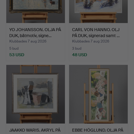
YO JOHANSSON. OLJA PÅ
CARL VON HANNO. OLJ
DUK, båtmotiv, signe…
PÅ DUK, signerad samt …
Klubbades 7 aug 2026
Klubbades 7 aug 2026
5 bud
3 bud
53 USD
48 USD
JAAKKO WARIS. AKRYL PÅ
EBBE HÖGLUND. OLJA PÅ