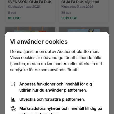
SVENSSON. OLJA PÅ DUK,
OLJA PÅ DUK, signerad
signerad…
sam…
Klubbades 4 aug 2026
Klubbades 3 aug 2026
11 bud
38 bud
85 USD
1 319 USD
Vi använder cookies
Denna tjänst är en del av Auctionet-plattformen.
Vissa cookies är nödvändiga för att tillhandahålla
tjänsten, medan du kan hantera eller återkalla ditt
samtycke för de som används för att:
JONNY FORSSTRÖM.
JONNY FORSSTRÖM.
Anpassa funktioner och innehåll för dig
OLJA PÅ DUK, signerad
OLJA PÅ DUK, "Did you
utifrån hur du använder plattformen.
sam…
mak…
Klubbades 11 jul 2026
Klubbades 11 jul 2026
33 bud
43 bud
Utveckla och förbättra plattformen.
401 USD
707 USD
Marknadsföra nyheter och innehåll till dig på