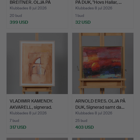
BREITNER. OLJA PÅ
PÅ DUK, "Hovs Hallar, …
PANNÅ, si…
Klubbades 8 jul 2026
Klubbades 8 jul 2026
20 bud
1 bud
399 USD
32 USD
VLADIMIR KAMENDY.
ARNOLD ERES. OLJA PÅ
AKVARELL, signerad.
DUK, Signerad samt da…
Klubbades 8 jul 2026
Klubbades 8 jul 2026
7 bud
25 bud
317 USD
403 USD