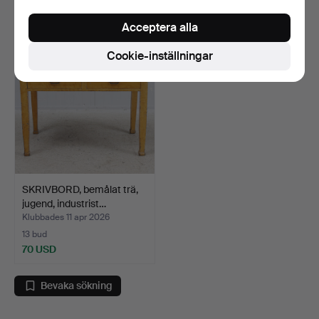
27 USD
844 USD
Acceptera alla
Cookie-inställningar
SKRIVBORD, bemålat trä,
jugend, industrist…
Klubbades 11 apr 2026
13 bud
70 USD
Bevaka sökning