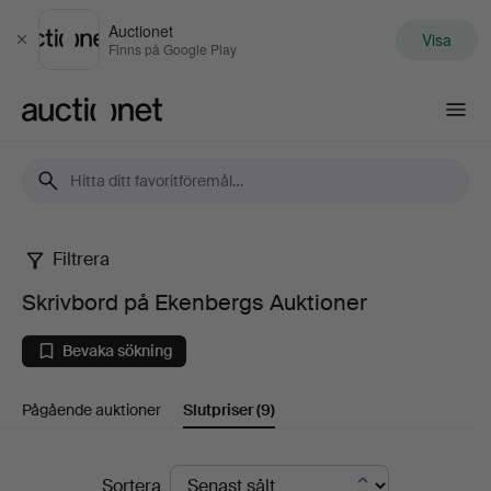
Auctionet
Visa
Stäng
Finns på Google Play
Auctionet.com
Filtrera
Skrivbord
Skrivbord på Ekenbergs Auktioner
på
Bevaka sökning
Ekenbergs
Pågående auktioner
Slutpriser
(9)
Auktioner
Slutpriser
Sortera