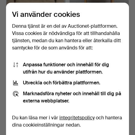
Vi använder cookies
RESESKRIVBORD, ek,
SMINKBORD MED
1800-tal.
VIKSPEGEL, teak & furu,
1950…
Klubbades 4 maj 2026
Klubbades 2 maj 2026
Denna tjänst är en del av Auctionet-plattformen.
2 bud
5 bud
Vissa cookies är nödvändiga för att tillhandahålla
27 USD
58 USD
tjänsten, medan du kan hantera eller återkalla ditt
samtycke för de som används för att:
Anpassa funktioner och innehåll för dig
utifrån hur du använder plattformen.
Utveckla och förbättra plattformen.
Marknadsföra nyheter och innehåll till dig på
externa webbplatser.
SKRIVBORD, träfanér,
CARL MALMSTEN.
Du kan läsa mer i vår
integritetspolicy
och hantera
Nordiska Kompaniet, 1…
Skrivbord, "Nya Guldheden",
dina cookieinställningar nedan.
…
Klubbades 22 apr 2026
Klubbades 16 apr 2026
2 bud
8 bud