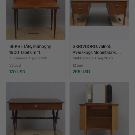
SEKRETÄR, mahogny,
SKRIVBORD, valnöt,
1900-talets mitt.
Averskogs Möbelfabrik, …
Klubbades 16 jun 2026
Klubbades 20 maj 2026
33 bud
12 bud
170 USD
255 USD