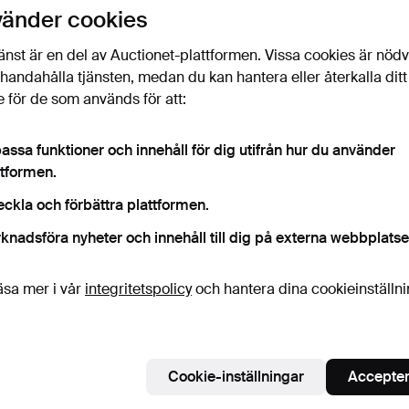
uktioner
vänder cookies
licka
“Bevaka sökning”
ovan så får du ett mail så
ort det kommer in.
änst är en del av Auctionet-plattformen. Vissa cookies är nöd
illhandahålla tjänsten, medan du kan hantera eller återkalla ditt
 för de som används för att:
 som matchar din sökning
assa funktioner och innehåll för dig utifrån hur du använder
ttformen.
eckla och förbättra plattformen.
knadsföra nyheter och innehåll till dig på externa webbplatse
äsa mer i vår
integritetspolicy
och hantera dina cookieinställn
Cookie-inställningar
Accepter
 Reprodux,
SKRIVBORD, Nyrenässans.
SKRIVBORD m
l.
rokokostil, 18