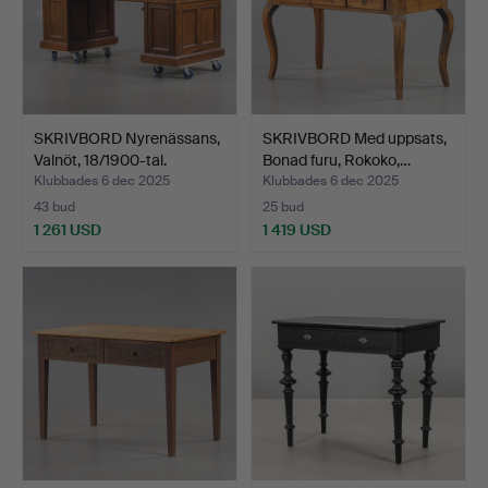
SKRIVBORD Nyrenässans,
SKRIVBORD Med uppsats,
Valnöt, 18/1900-tal.
Bonad furu, Rokoko,…
Klubbades 6 dec 2025
Klubbades 6 dec 2025
43 bud
25 bud
1 261 USD
1 419 USD