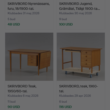
SKRIVBORD Nyrenässans,
SKRIVBORD Jugend,
furu, 18/1900-tal.
Gråmålat, Tidigt 1900-ta…
Klubbades 31 maj 2026
Klubbades 30 maj 2026
5 bud
9 bud
48 USD
100 USD
SKRIVBORD Teak,
SKRIVBORD, teak, 1960-
1950/60-tal.
tal.
Klubbades 6 maj 2026
Klubbades 29 apr 2026
11 bud
6 bud
90 USD
116 USD