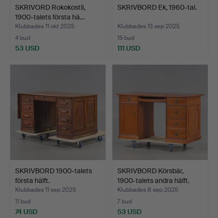
SKRIVORD Rokokostil,
SKRIVBORD Ek, 1960-tal.
1900-talets första hä…
Klubbades 11 okt 2025
Klubbades 13 sep 2025
4 bud
15 bud
53 USD
111 USD
SKRIVBORD 1900-talets
SKRIVBORD Körsbär,
första hälft.
1900-talets andra hälft.
Klubbades 11 sep 2025
Klubbades 8 sep 2025
11 bud
7 bud
74 USD
53 USD