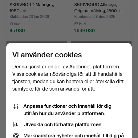
SKRIVBORD Mahogny,
SKRIVBORD Allmoge,
1950-tal.
Originalmålning, 1800-t…
Klubbades 23 jan 2026
Klubbades 28 dec 2025
13 bud
57 bud
85 USD
1 639 USD
Vi använder cookies
Denna tjänst är en del av Auctionet-plattformen.
Vissa cookies är nödvändiga för att tillhandahålla
tjänsten, medan du kan hantera eller återkalla ditt
samtycke för de som används för att:
Anpassa funktioner och innehåll för dig
SKRIVBORD Allmoge,
SKRIVBORD Teak & ek,
utifrån hur du använder plattformen.
1800-talets andra hälft.
1950/60-tal.
Klubbades 25 dec 2025
Klubbades 12 dec 2025
Utveckla och förbättra plattformen.
8 bud
20 bud
74 USD
158 USD
Marknadsföra nyheter och innehåll till dig på