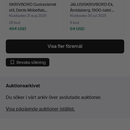
SKRIVBORD Gustaviansk
JALUSISKRIVBORD Ek,
stil, Denis Möbelfab…
Åtvidaberg, 1900-talet…
Klubbades 21 aug 2025
Klubbades 30 jul 2025
26 bud
6 bud
494 USD
64 USD
Visa fler föremål
Bevaka sökning
Auktionsarkivet
Du söker i vårt arkiv över avslutade auktioner.
Visa pågående auktioner istället.