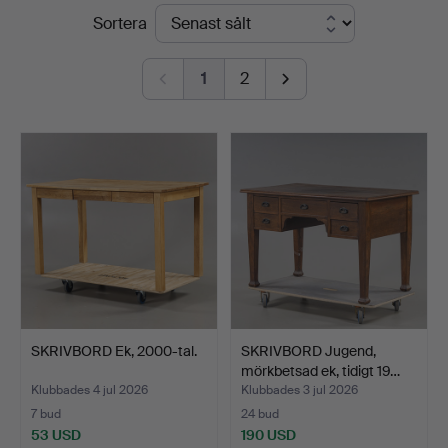
Slutpriser
Sortera
1
2
SKRIVBORD Ek, 2000-tal.
SKRIVBORD Jugend,
mörkbetsad ek, tidigt 19…
Klubbades 4 jul 2026
Klubbades 3 jul 2026
7 bud
24 bud
53 USD
190 USD