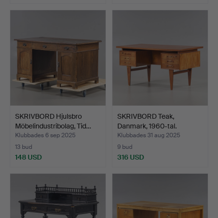
SKRIVBORD Hjulsbro
SKRIVBORD Teak,
Möbelindustribolag, Tid…
Danmark, 1960-tal.
Klubbades 6 sep 2025
Klubbades 31 aug 2025
13 bud
9 bud
148 USD
316 USD