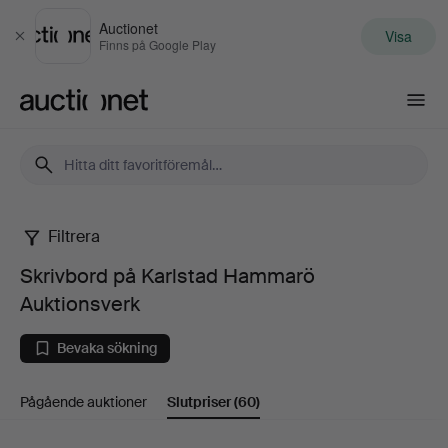
Auctionet
Visa
Stäng
Finns på Google Play
Auctionet.com
Filtrera
Skrivbord
Skrivbord på Karlstad Hammarö
på
Auktionsverk
Karlstad
Bevaka sökning
Hammarö
Pågående auktioner
Slutpriser
(60)
Auktionsverk