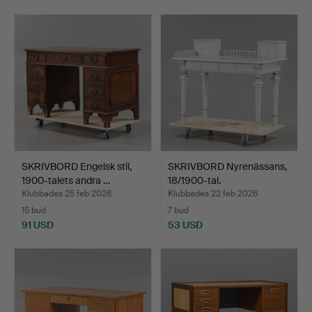
SKRIVBORD Engelsk stil,
SKRIVBORD Nyrenässans,
1900-talets andra …
18/1900-tal.
Klubbades 25 feb 2026
Klubbades 22 feb 2026
15 bud
7 bud
91 USD
53 USD