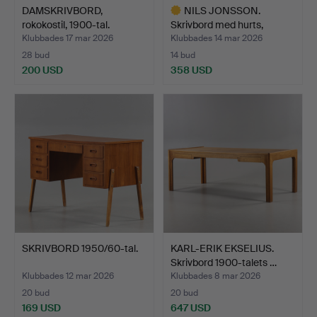
DAMSKRIVBORD,
NILS JONSSON.
rokokostil, 1900-tal.
Skrivbord med hurts,
Troeds,…
Klubbades 17 mar 2026
Klubbades 14 mar 2026
28 bud
14 bud
200 USD
358 USD
Utvalt
föremål
SKRIVBORD 1950/60-tal.
KARL-ERIK EKSELIUS.
Skrivbord 1900-talets …
Klubbades 12 mar 2026
Klubbades 8 mar 2026
20 bud
20 bud
169 USD
647 USD