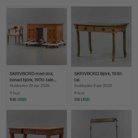
SKRIVBORD med stol,
SKRIVBORD Björk, 1930-
bonad björk, 1900-tale…
tal.
Klubbades 29 apr 2026
Klubbades 6 apr 2026
11 bud
8 bud
106 USD
58 USD