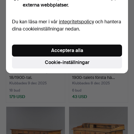
externa webbplatser.
Du kan läsa mer i vår
integritetspolicy
och hantera
dina cookieinställningar nedan.
Acceptera alla
Cookie-inställningar
SKRIVBORD Valnöt,
SEKRETÄR Rokokostil,
18/1900-tal.
1900-talets första hä…
Klubbades 9 dec 2025
Klubbades 8 dec 2025
18 bud
6 bud
179 USD
43 USD