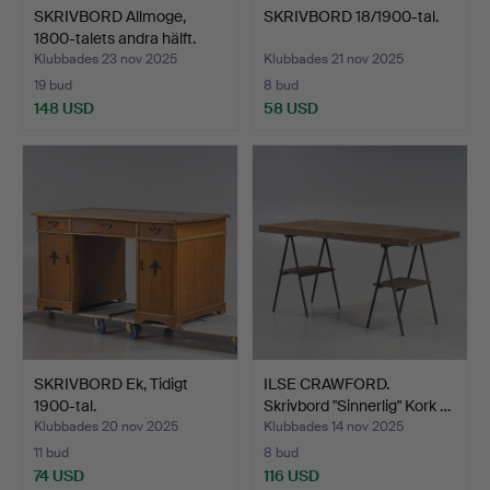
SKRIVBORD Allmoge,
SKRIVBORD 18/1900-tal.
1800-talets andra hälft.
Klubbades 23 nov 2025
Klubbades 21 nov 2025
19 bud
8 bud
148 USD
58 USD
SKRIVBORD Ek, Tidigt
ILSE CRAWFORD.
1900-tal.
Skrivbord "Sinnerlig" Kork …
Klubbades 20 nov 2025
Klubbades 14 nov 2025
11 bud
8 bud
74 USD
116 USD