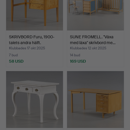
SKRIVBORD Furu, 1900-
SUNE FROMELL. "Växa
talets andra hälft.
med läxa" skrivbord me…
Klubbades 17 okt 2025
Klubbades 12 okt 2025
7 bud
14 bud
58 USD
169 USD