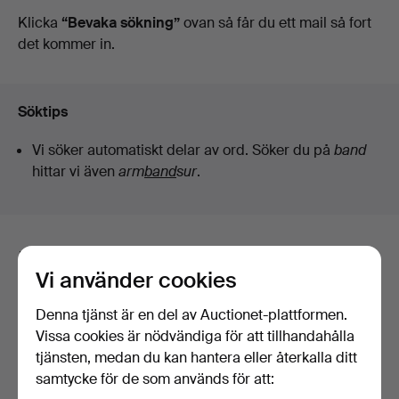
auktioner
Klicka
“Bevaka sökning”
ovan så får du ett mail så fort
det kommer in.
Söktips
Vi söker automatiskt delar av ord. Söker du på
band
hittar vi även
arm
band
sur
.
Här är föremål från vårt arkiv som
Vi använder cookies
matchar din sökning
Denna tjänst är en del av Auctionet-plattformen.
Visa alla föremål
Vissa cookies är nödvändiga för att tillhandahålla
tjänsten, medan du kan hantera eller återkalla ditt
samtycke för de som används för att: