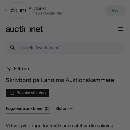
Auctionet
Visa
Stäng
Finns på Google Play
Auctionet.com
Filtrera
Skrivbord
Skrivbord på Laholms Auktionskammare
på
Bevaka sökning
Laholms
Pågående auktioner
(0)
Slutpriser
Auktionskammare
Pågående
Vi har tyvärr inga föremål som matchar din sökning.