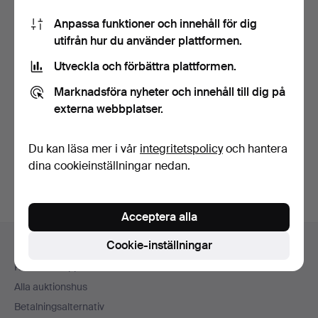
Anpassa funktioner och innehåll för dig
utifrån hur du använder plattformen.
Utveckla och förbättra plattformen.
Marknadsföra nyheter och innehåll till dig på
SKRIVBORD.
SKRIVBORD. Mahogny,
nyrenässans, 1800-tal.
dubbelsidigt, 1900-tal.
externa webbplatser.
Klubbades 21 jun 2026
Klubbades 21 jun 2026
18 bud
23 bud
Du kan läsa mer i vår
integritetspolicy
och hantera
120 USD
150 USD
dina cookieinställningar nedan.
Acceptera alla
Sidfotsnavigation
Cookie-inställningar
Hjälp och kontakt
Kontakta support
Alla auktionshus
Betalningsalternativ