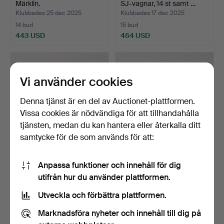
Märklin.
SJ-vagnar, 14 st samt …
Klubbades 25 dec 2025
Klubbades 17 dec 2025
14 bud
15 bud
443 USD
464 USD
Utvalt
föremål
Vi använder cookies
Denna tjänst är en del av Auctionet-plattformen.
Vissa cookies är nödvändiga för att tillhandahålla
tjänsten, medan du kan hantera eller återkalla ditt
samtycke för de som används för att:
MÄRKLIN. Tågset 2870, "50
MÄRKLIN. Lok, 4 st,
Anpassa funktioner och innehåll för dig
år i Sverige".
rälsbuss samt 3 vagnar.
utifrån hur du använder plattformen.
Klubbades 11 dec 2025
Klubbades 11 dec 2025
9 bud
10 bud
Utveckla och förbättra plattformen.
264 USD
264 USD
Marknadsföra nyheter och innehåll till dig på