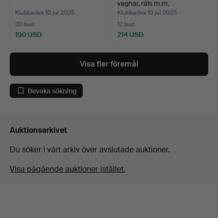
vagnar, räls m.m.
Klubbades 10 jul 2025
Klubbades 10 jul 2025
20 bud
12 bud
190 USD
214 USD
Visa fler föremål
Bevaka sökning
Auktionsarkivet
Du söker i vårt arkiv över avslutade auktioner.
Visa pågående auktioner istället.