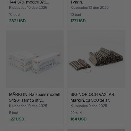
T44 376, modell 379…
1 vagn.
Klubbades 10 dec 2025
Klubbades 10 dec 2025
10 bud
10 bud
232 USD
127 USD
MÄRKLIN. Rälsbuss modell
SKENOR OCH VÄXLAR,
34261 samt 2 st v…
Märklin, ca 300 delar.
Klubbades 10 dec 2025
Klubbades 9 dec 2025
5 bud
22 bud
127 USD
164 USD