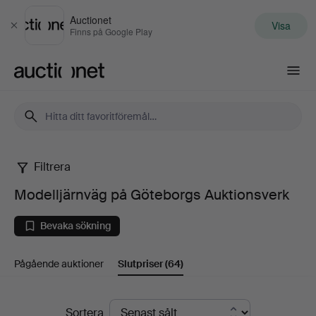
Auctionet
Visa
Stäng
Finns på Google Play
Auctionet.com
Filtrera
Modelljärnväg
Modelljärnväg på Göteborgs Auktionsverk
på
Bevaka sökning
Göteborgs
Pågående auktioner
Slutpriser
(64)
Auktionsverk
Slutpriser
Sortera