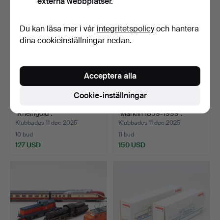
externa webbplatser.
Du kan läsa mer i vår
integritetspolicy
och hantera
dina cookieinställningar nedan.
Acceptera alla
Cookie-inställningar
MÄRKLIN. Vagnset 4228,
MÄRKLIN. Tågset 28573
"Rheingold".
"Märklin 1859-1999".
Klubbades 11 dec 2025
Klubbades 11 dec 2025
10 bud
11 bud
127 USD
150 USD