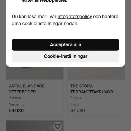
externa webbplatser.
Värdering
Värdering
68 USD
108 USD
Du kan läsa mer i vår
integritetspolicy
och hantera
dina cookieinställningar nedan.
Acceptera alla
Cookie-inställningar
ANTAL BLANDADE
TRE STORA
YTTERFODER.
TERRAKOTTAKRUKOR.
4 dagar
4 dagar
Värdering
1 bud
54 USD
34 USD