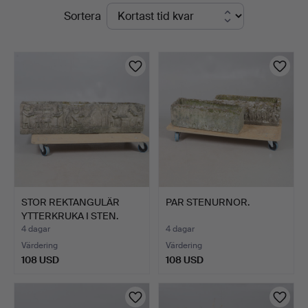
Pågående
Sortera
Auctioneers
auktioner
STOR REKTANGULÄR
PAR STENURNOR.
YTTERKRUKA I STEN.
4 dagar
4 dagar
Värdering
Värdering
108 USD
108 USD