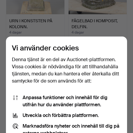
URN I KONSTSTEN PÅ
FÅGELBAD I KOMPOSIT,
KOLONN.
DELFIN.
4 dagar
4 dagar
4 bud
Värdering
54 USD
41 USD
Vi använder cookies
Denna tjänst är en del av Auctionet-plattformen.
Vissa cookies är nödvändiga för att tillhandahålla
tjänsten, medan du kan hantera eller återkalla ditt
samtycke för de som används för att:
Anpassa funktioner och innehåll för dig
utifrån hur du använder plattformen.
Utveckla och förbättra plattformen.
ANTAL
TVÅ TRÄDGÅRDSKRUKOR
Marknadsföra nyheter och innehåll till dig på
TERRAKOTTAKRUKOR.
I KONSTSTEN.
4 dagar
4 dagar