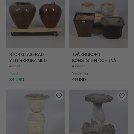
STOR GLASERAD
TVÅ KRUKOR I
YTTERKRUKA MED
KONSTSTEN OCH TVÅ
FJÄDERMÖNSTER…
ÖVRIGA.
4 dagar
4 dagar
1 bud
Värdering
34 USD
41 USD