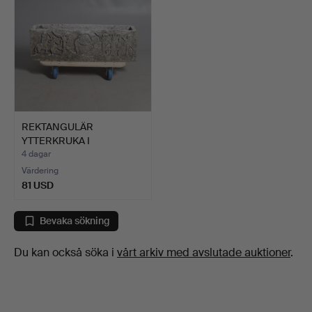
REKTANGULÄR
YTTERKRUKA I
KONSTSTEN.
4 dagar
Värdering
81 USD
Bevaka sökning
Du kan också söka i
vårt arkiv med avslutade auktioner
.