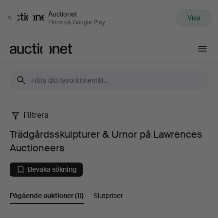
Auctionet
Visa
Stäng
Finns på Google Play
Auctionet.com
Filtrera
Trädgårdsskulpturer
Trädgårdsskulpturer & Urnor på Lawrences
&
Auctioneers
Urnor
Bevaka sökning
på
Pågående auktioner
(11)
Slutpriser
Lawrences