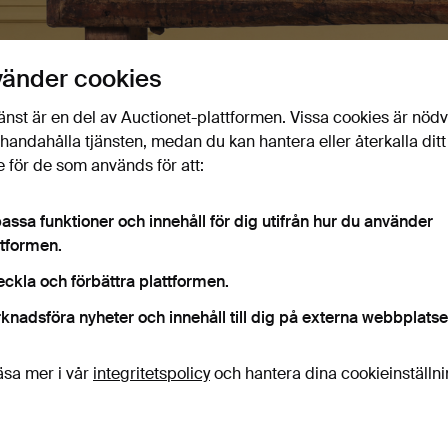
vänder cookies
årens Kvalitet 2026
änst är en del av Auctionet-plattformen. Vissa cookies är nöd
0-12 jun 2026
· Karlstad Hammarö Auktionsverk
illhandahålla tjänsten, medan du kan hantera eller återkalla ditt
 för de som används för att:
älkomna till Vårens Kvalitet 2026 hos Karlstad Hammarö Auk
ver 650 utrop i en mängd kategorier.
assa funktioner och innehåll för dig utifrån hur du använder
ttformen.
tt absolut huvudnummer är ett cigarettetui i 14 K guld, tillverka
ordsur av Augustin Bourdillon, urmakare i Stockholm 1761-1799
eckla och förbättra plattformen.
onsthantverksavdelningen och bland de mekaniska önskedröm
knadsföra nyheter och innehåll till dig på externa webbplatse
onstavdelningen kan uppvisa en bred flora av alster. Här erbjud
isa mer
tämningsfulla landskap av Bror Lindh, Olof Walfrid Nilsson och
äsa mer i vår
integritetspolicy
och hantera dina cookieinställn
rthur Wardle samt mer moderna alster av bland andra Ingema
Pågående auktioner
Slutpriser
esign- och konsthantverket innefattar en serveringsvagn, formg
0 föremål
Vårt arkiv med över 4 470 000 föremål
edemora, gott om välbekanta figurer och karaktärer av Lisa Lars