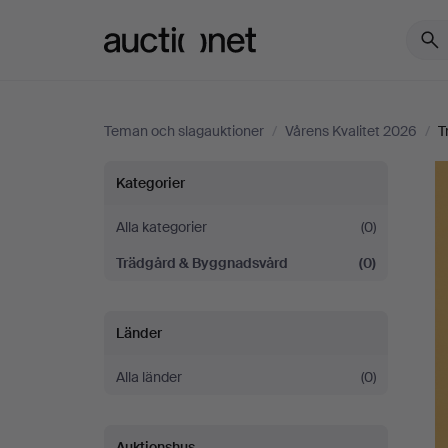
Auctionet.com
Teman och slagauktioner
/
Vårens Kvalitet 2026
/
T
Vårens
Kategorier
Kvalitet
Alla kategorier
(0)
Trädgård & Byggnadsvård
(0)
2026
Länder
Alla länder
(0)
Auktionshus