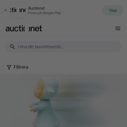
Auctionet
Visa
Stäng
Finns på Google Play
Auctionet.com
Filtrera
Samtida
konst
&
fotografi