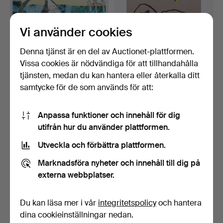
Vi använder cookies
Denna tjänst är en del av Auctionet-plattformen.
BRITTA MARAKATT-LABBA.
MARIANNE LINDBERG DE
Vissa cookies är nödvändiga för att tillhandahålla
"Drömmar", färglito…
GEER. "What we worry …
tjänsten, medan du kan hantera eller återkalla ditt
Klubbades 10 maj 2026
Klubbades 10 maj 2026
samtycke för de som används för att:
16 bud
22 bud
504 USD
233 USD
Anpassa funktioner och innehåll för dig
utifrån hur du använder plattformen.
Utveckla och förbättra plattformen.
Marknadsföra nyheter och innehåll till dig på
externa webbplatser.
Du kan läsa mer i vår
integritetspolicy
och hantera
dina cookieinställningar nedan.