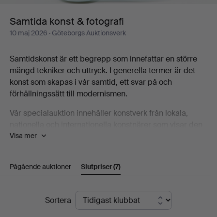
Samtida konst & fotografi
10 maj 2026
· Göteborgs Auktionsverk
Samtidskonst är ett begrepp som innefattar en större
mängd tekniker och uttryck. I generella termer är det
konst som skapas i vår samtid, ett svar på och
förhållningssätt till modernismen.
Vår specialauktion innehåller konstverk från lokala,
nationella och internationella konstnärer som visar den
Visa mer
bredd som samtidskonsten utgör, bland annat Karin
Wikström, Eva Zethraeus, Yoshitomo Nara, Bobo
Wallmansson, Klara Kristalova och Britta Marakatt-
Pågående auktioner
Slutpriser
(7)
Labba.
Välkommen att ta del av katalogen och upptäcka några
Slutpriser
Sortera
av de konstnärer som är en del av den samtida
konstscenen!