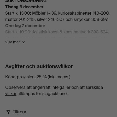
AUKTIONSORDNING
Tisdag 6 december
-
Start kl 13.00: Möbler 1-139, kuriosakabinettet 140-200,
mattor 201-245, silver 246-307 och smycken 308-397.
Grafik
Onsdag 7 december
Start kl 10.00: Asiatisk konst & konsthantverk 398-524.
på
Start kl 13.00: Svensk & Internationell konst samt Old
Visa mer
Masters 525-717.
Stockholms
Torsdag 8 december
Start kl 13.00:
Böcker, kartor och handskrifter
Auktionsverk
Avgifter och auktionsvillkor
Fine
Köparprovision
25 % (Ink. moms.)
Art
Observera att
ångerrätt inte gäller
och att
särskilda
villkor
tillämpas för slagauktioner.
Filtrera