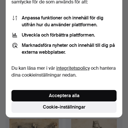
plåtstorlek…
camp…
samtycke för de som används för att:
Sålt
Sålt
1 477 USD
2 743 USD
Anpassa funktioner och innehåll för dig
utifrån hur du använder plattformen.
Utveckla och förbättra plattformen.
Marknadsföra nyheter och innehåll till dig på
externa webbplatser.
Du kan läsa mer i vår
integritetspolicy
och hantera
dina cookieinställningar nedan.
671
.
EDUARD WIIRALT.
672
.
EDUARD WIIRALT.
"Tigre" (Tiger), etsning o…
"Berberi tüdruk kaameliga …
Acceptera alla
Sålt
Sålt
Cookie-inställningar
9 493 USD
9 493 USD
Utvalt
Utvalt
föremål
föremål