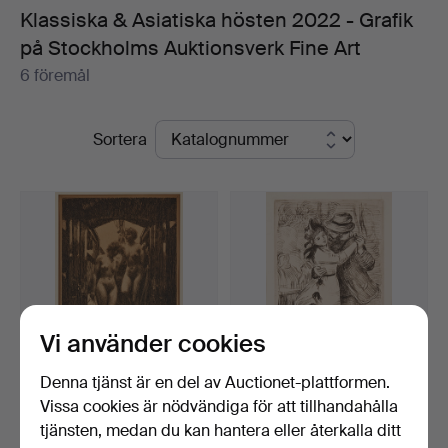
Klassiska & Asiatiska hösten 2022 - Grafik
på Stockholms Auktionsverk Fine Art
6 föremål
Pågående
Sortera
auktioner
Vi använder cookies
Denna tjänst är en del av Auctionet-plattformen.
Vissa cookies är nödvändiga för att tillhandahålla
568
.
ANDERS ZORN.
670
.
PIERRE-AUGUSTE
tjänsten, medan du kan hantera eller återkalla ditt
"Kajuta" etsning,
RENOIR. "La danse à la