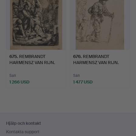
675
.
REMBRANDT
676
.
REMBRANDT
HARMENSZ VAN RIJN.
HARMENSZ VAN RIJN.
"The Stoning …
Peasant Famil…
Sålt
Sålt
1 266 USD
1 477 USD
Sidfotsnavigation
Hjälp och kontakt
Kontakta support