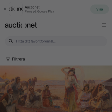
Auctionet
Visa
Stäng
Finns på Google Play
Auctionet.com
Filtrera
Höstens
kvalitetsauktion
2022