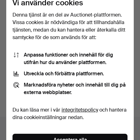
Vi använder cookies
glasskulptur samt en välhållen - föredömligt
fabriksstämplad och brickmärkt - Bamse-fåtölj av Hans
Denna tjänst är en del av Auctionet-plattformen.
J Wegner.
Vissa cookies är nödvändiga för att tillhandahålla
Detta några smakprov ur en auktion som rymmer över
tjänsten, medan du kan hantera eller återkalla ditt
200 utrop. Här finns även smycken, glas, keramik,
samtycke för de som används för att:
silver, klassiska möbler och mycket mer ändå.
Välkomna!
Anpassa funktioner och innehåll för dig
utifrån hur du använder plattformen.
Utveckla och förbättra plattformen.
TELEFON, "Taxen", LM
TELLURIUM, stativ av
Ericsson & Co, 1800-t…
gjutjärn, 18/1900-tal.
Marknadsföra nyheter och innehåll till dig på
Klubbades 6 nov 2022
Klubbades 6 nov 2022
externa webbplatser.
12 bud
29 bud
463 USD
1 209 USD
Utvalt
Du kan läsa mer i vår
integritetspolicy
och hantera
föremål
dina cookieinställningar nedan.
Auktionsarkivet
Du söker i vårt arkiv över avslutade auktioner.
Acceptera alla