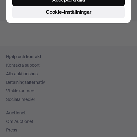
Visa pågående auktioner istället.
Cookie-inställningar
Sidfotsnavigation
Hjälp och kontakt
Kontakta support
Alla auktionshus
Betalningsalternativ
Vi skickar med
Sociala medier
Auctionet
Om Auctionet
Press