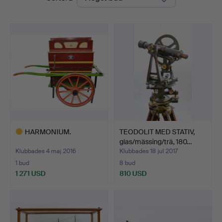
HARMONIUM.
TEODOLIT MED STATIV,
glas/mässing/trä, 180…
Klubbades 4 maj 2016
Klubbades 18 jul 2017
1 bud
8 bud
1 271 USD
810 USD
Utvalt
föremål