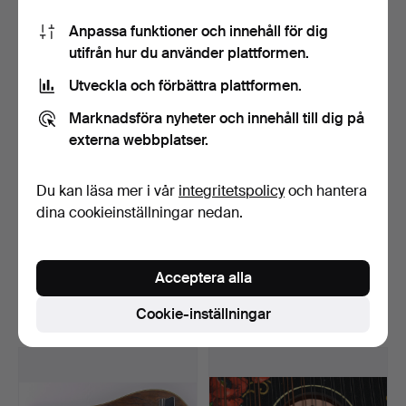
58 USD
41 USD
Anpassa funktioner och innehåll för dig
utifrån hur du använder plattformen.
Utveckla och förbättra plattformen.
Marknadsföra nyheter och innehåll till dig på
externa webbplatser.
Du kan läsa mer i vår
integritetspolicy
och hantera
dina cookieinställningar nedan.
HUNTER. kikar/kikare
MASKINTELEGRAF,
10x40 med påse, 1900-…
mässing, troligen England …
Acceptera alla
Klubbades 30 apr 2017
Klubbades 30 apr 2017
1 bud
1 bud
Cookie-inställningar
35 USD
35 USD