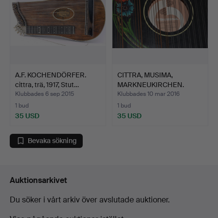
A.F. KOCHENDÖRFER.
CITTRA, MUSIMA,
cittra, trä, 1917, Stut…
MARKNEUKIRCHEN.
Klubbades 6 sep 2015
Klubbades 10 mar 2016
1 bud
1 bud
35 USD
35 USD
Bevaka sökning
Auktionsarkivet
Du söker i vårt arkiv över avslutade auktioner.