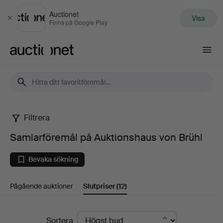
Auctionet
Visa
Stäng
Finns på Google Play
Auctionet.com
Filtrera
Samlarföremål
Samlarföremål på Auktionshaus von Brühl
på
Bevaka sökning
Auktionshaus
Pågående auktioner
Slutpriser
(12)
von
Brühl
Slutpriser
Sortera