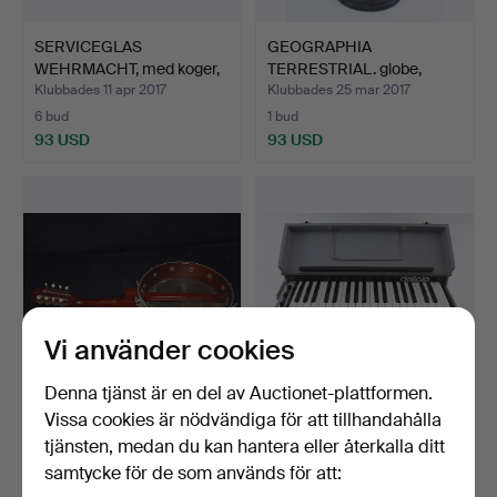
SERVICEGLAS
GEOGRAPHIA
WEHRMACHT, med koger,
TERRESTRIAL. globe,
Tredje r…
1900-talets…
Klubbades 11 apr 2017
Klubbades 25 mar 2017
6 bud
1 bud
93 USD
93 USD
Vi använder cookies
Denna tjänst är en del av Auctionet-plattformen.
Vissa cookies är nödvändiga för att tillhandahålla
BANJO.
DELICIA. Harmonium,
Tyskland 1900-talets s…
tjänsten, medan du kan hantera eller återkalla ditt
Klubbades 14 dec 2015
Klubbades 6 aug 2017
samtycke för de som används för att:
1 bud
2 bud