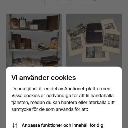
Vi använder cookies
FOTOGRAFIER, parti, bl.a.
PORTFÖLJ, 17 blad med
album, 1800/1900…
fotografier från Gun…
Klubbades 8 jun 2026
Klubbades 16 apr 2026
Denna tjänst är en del av Auctionet-plattformen.
17 bud
1 bud
Vissa cookies är nödvändiga för att tillhandahålla
159 USD
43 USD
tjänsten, medan du kan hantera eller återkalla ditt
samtycke för de som används för att:
Bevaka sökning
Anpassa funktioner och innehåll för dig