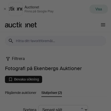
Auctionet
Visa
Stäng
Finns på Google Play
Auctionet.com
Filtrera
Fotografi
Fotografi på Ekenbergs Auktioner
på
Bevaka sökning
Ekenbergs
Pågående auktioner
Slutpriser
(2)
Auktioner
Slutpriser
Sortera