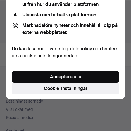
utifrån hur du använder plattformen.
Auktionsarkivet
Utveckla och förbättra plattformen.
Du söker i vårt arkiv över avslutade auktioner.
Marknadsföra nyheter och innehåll till dig på
externa webbplatser.
Visa pågående auktioner istället.
Du kan läsa mer i vår
integritetspolicy
och hantera
dina cookieinställningar nedan.
Sidfotsnavigation
Acceptera alla
Hjälp och kontakt
Kontakta support
Cookie-inställningar
Alla auktionshus
Betalningsalternativ
Vi skickar med
Sociala medier
Auctionet