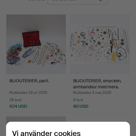
BIJOUTERIER, parti.
BIJOUTERIER, smycken,
armbandsur med mera.
Klubbades 29 jul 2026
Klubbades 3 maj 2026
28 bud
8 bud
624 USD
80 USD
Vi använder cookies