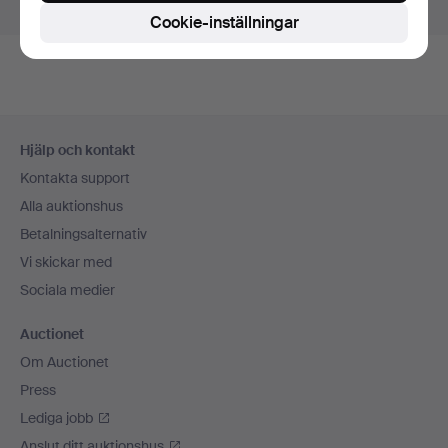
Visa pågående auktioner istället.
Cookie-inställningar
Sidfotsnavigation
Hjälp och kontakt
Kontakta support
Alla auktionshus
Betalningsalternativ
Vi skickar med
Sociala medier
Auctionet
Om Auctionet
Press
Lediga jobb
Anslut ditt auktionshus