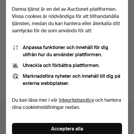
Denna tjänst är en del av Auctionet-plattformen.
Vissa cookies är nödvändiga för att tillhandahålla
tjänsten, medan du kan hantera eller återkalla ditt
samtycke för de som används för att:
PARTI SMYCKEN.
Anpassa funktioner och innehåll för dig
utifrån hur du använder plattformen.
Klubbades 24 apr 2026
Utveckla och förbättra plattformen.
10 bud
73 USD
Marknadsföra nyheter och innehåll till dig på
externa webbplatser.
Bevaka sökning
Du kan läsa mer i vår
integritetspolicy
och hantera
dina cookieinställningar nedan.
Auktionsarkivet
Du söker i vårt arkiv över avslutade auktioner.
Acceptera alla