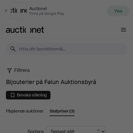
Auctionet
Visa
Stäng
Finns på Google Play
Auctionet.com
Filtrera
Bijouterier
Bijouterier på Falun Auktionsbyrå
på
Bevaka sökning
Falun
Pågående auktioner
Slutpriser
(3)
Auktionsbyrå
Slutpriser
Sortera