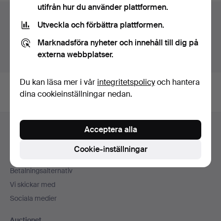
utifrån hur du använder plattformen.
Auktionsarkivet
Utveckla och förbättra plattformen.
Du söker i vårt arkiv över avslutade auktioner.
Marknadsföra nyheter och innehåll till dig på
externa webbplatser.
Visa pågående auktioner istället.
Du kan läsa mer i vår
integritetspolicy
och hantera
dina cookieinställningar nedan.
Sidfotsnavigation
Acceptera alla
Hjälp och kontakt
Kontakta support
Cookie-inställningar
Alla auktionshus
Betalningsalternativ
Vi skickar med
Sociala medier
Auctionet