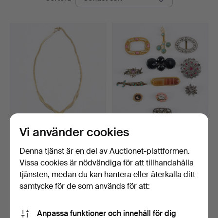
Vi använder cookies
PIERRE CARDIN halsband.
BROSCHER, 12 st,
bijouterier, tidigt 1900-…
Klubbades 29 mar 2026
Klubbades 10 mar 2026
Denna tjänst är en del av Auctionet-plattformen.
1 bud
13 bud
Vissa cookies är nödvändiga för att tillhandahålla
32 USD
138 USD
tjänsten, medan du kan hantera eller återkalla ditt
samtycke för de som används för att:
Bevaka sökning
Anpassa funktioner och innehåll för dig