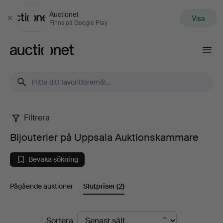
Auctionet
Visa
Stäng
Finns på Google Play
Auctionet.com
Filtrera
Bijouterier
Bijouterier på Uppsala Auktionskammare
på
Bevaka sökning
Uppsala
Pågående auktioner
Slutpriser
(2)
Auktionskammare
Slutpriser
Sortera