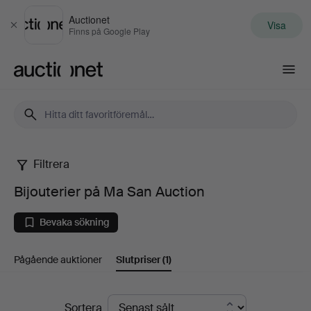
Auctionet
Visa
Stäng
Finns på Google Play
Auctionet.com
Filtrera
Bijouterier
Bijouterier på Ma San Auction
på
Bevaka sökning
Ma
Pågående auktioner
Slutpriser
(1)
San
Auction
Slutpriser
Sortera