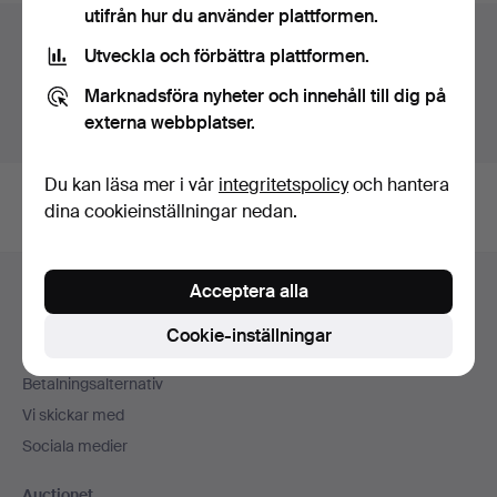
utifrån hur du använder plattformen.
Auktionsarkivet
Utveckla och förbättra plattformen.
Du söker i vårt arkiv över avslutade auktioner.
Marknadsföra nyheter och innehåll till dig på
externa webbplatser.
Visa pågående auktioner istället.
Du kan läsa mer i vår
integritetspolicy
och hantera
dina cookieinställningar nedan.
Sidfotsnavigation
Acceptera alla
Hjälp och kontakt
Kontakta support
Cookie-inställningar
Alla auktionshus
Betalningsalternativ
Vi skickar med
Sociala medier
Auctionet