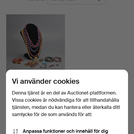
Vi använder cookies
EN GRUPP HALSBAND,
ARMBAND, ÖRHÄNGEN,
HÄNG…
Klubbades 30 apr 2026
Denna tjänst är en del av Auctionet-plattformen.
1 bud
Vissa cookies är nödvändiga för att tillhandahålla
34 USD
tjänsten, medan du kan hantera eller återkalla ditt
samtycke för de som används för att:
Bevaka sökning
Anpassa funktioner och innehåll för dig