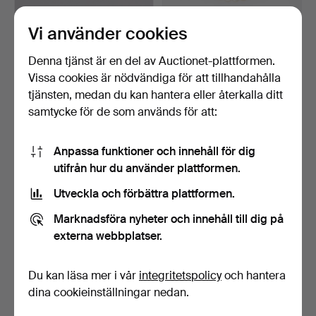
Vi använder cookies
PARTI BIJOUTERIER, 27
PARTI BIJOUTERIER, 11
delar.
delar.
Klubbades 8 apr 2026
Klubbades 3 apr 2026
Denna tjänst är en del av Auctionet-plattformen.
2 bud
1 bud
Vissa cookies är nödvändiga för att tillhandahålla
37 USD
32 USD
tjänsten, medan du kan hantera eller återkalla ditt
samtycke för de som används för att:
Anpassa funktioner och innehåll för dig
utifrån hur du använder plattformen.
Utveckla och förbättra plattformen.
Marknadsföra nyheter och innehåll till dig på
externa webbplatser.
PARTI BIJOUTERIER.
PARTI BIJOUTERIER, 32
Du kan läsa mer i vår
integritetspolicy
och hantera
delar.
dina cookieinställningar nedan.
Klubbades 13 feb 2026
Klubbades 29 nov 2025
7 bud
2 bud