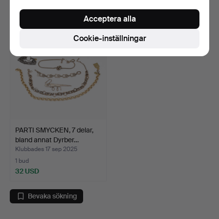
54 USD
37 USD
Acceptera alla
Cookie-inställningar
PARTI SMYCKEN, 7 delar,
bland annat Dyrber…
Klubbades 17 sep 2025
1 bud
32 USD
Bevaka sökning