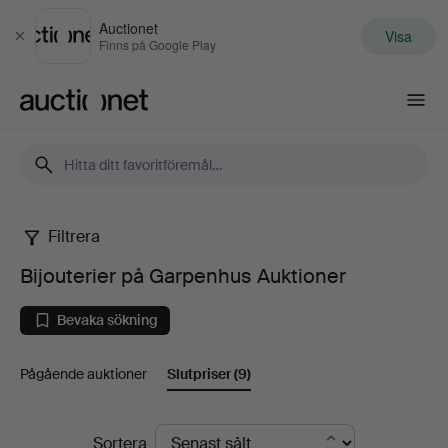
Auctionet
Visa
Stäng
Finns på Google Play
Auctionet.com
Filtrera
Bijouterier
Bijouterier på Garpenhus Auktioner
på
Bevaka sökning
Garpenhus
Pågående auktioner
Slutpriser
(9)
Auktioner
Slutpriser
Sortera